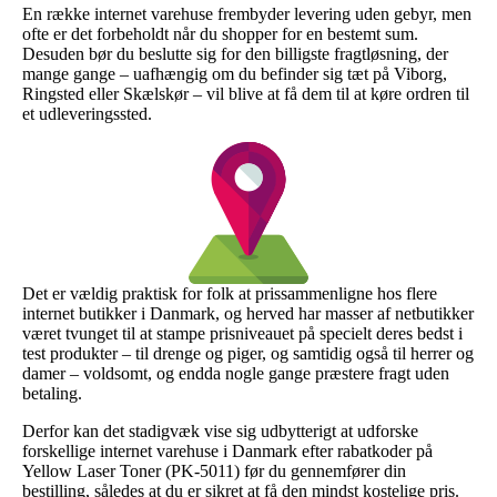
En række internet varehuse frembyder levering uden gebyr, men
ofte er det forbeholdt når du shopper for en bestemt sum.
Desuden bør du beslutte sig for den billigste fragtløsning, der
mange gange – uafhængig om du befinder sig tæt på Viborg,
Ringsted eller Skælskør – vil blive at få dem til at køre ordren til
et udleveringssted.
Det er vældig praktisk for folk at prissammenligne hos flere
internet butikker i Danmark, og herved har masser af netbutikker
været tvunget til at stampe prisniveauet på specielt deres bedst i
test produkter – til drenge og piger, og samtidig også til herrer og
damer – voldsomt, og endda nogle gange præstere fragt uden
betaling.
Derfor kan det stadigvæk vise sig udbytterigt at udforske
forskellige internet varehuse i Danmark efter rabatkoder på
Yellow Laser Toner (PK-5011) før du gennemfører din
bestilling, således at du er sikret at få den mindst kostelige pris.