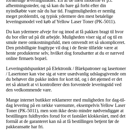
forskellige leveringsmidler. En af de mest moderne er p.t.
afhentningssteder, og så kan du bare gå forbi efter din
nyindkøbte vare når du har tid. Fragtmuligheden er nemlig
meget problemfri, og typisk ydermere den mest betalelige
leveringsmodel ved køb af Yellow Laser Toner (PK-5011).
Du kan ydermere afveje for og imod at få pakken bragt til hvor
du bor eller ud på dit arbejde. Muligheden viser sig af og til en
smule mere omkostningsfuld, men omvendt ret så ukompliceret.
Den prisbilligste fragttype vil dog i de fleste tilfælde være at
hente produkterne selv, hvilket dog forudsætter at du er nærved
online firmaets bopæl.
Leveringstidspunktet på Elektronik / Blækpatroner og lasertoner
/ Lasertoner kan vise sig at være usædvanlig udslagsgivende om
du behøver din pakke inden for kort tid, og i det øjemed er det
ret så aktuelt at vi kontrollerer den forventede leveringstid ved
den vedkommende vare.
Mange internet butikker reklamerer med muligheden for dag-til-
dag levering på en række varenumre, eksempelvis Yellow Laser
Toner (PK-5011), men som ikke desto mindre nødvendiggør at
bestillingen fuldbyrdes forud for et fastslået klokkeslæt, med det
formål at de garanteret kan nå at få bestillingen betjent før de
pakkeansatte har fri.