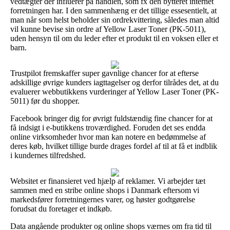
vedtægter der influerer på handlen, som fx den bytteret internet
forretningen har. I den sammenhæng er det tillige essesentielt, at
man når som helst beholder sin ordrekvittering, således man altid
vil kunne bevise sin ordre af Yellow Laser Toner (PK-5011),
uden hensyn til om du leder efter et produkt til en voksen eller et
barn.
Trustpilot fremskaffer super gavnlige chancer for at efterse
adskillige øvrige kunders iagttagelser og derfor tilrådes det, at du
evaluerer webbutikkens vurderinger af Yellow Laser Toner (PK-
5011) før du shopper.
Facebook bringer dig for øvrigt fuldstændig fine chancer for at
få indsigt i e-butikkens troværdighed. Foruden det ses endda
online virksomheder hvor man kan notere en bedømmelse af
deres køb, hvilket tillige burde drages fordel af til at få et indblik
i kundernes tilfredshed.
Websitet er finansieret ved hjælp af reklamer. Vi arbejder tæt
sammen med en stribe online shops i Danmark eftersom vi
markedsfører forretningernes varer, og høster godtgørelse
forudsat du foretager et indkøb.
Data angående produkter og online shops værnes om fra tid til