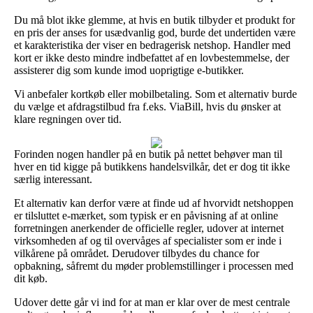
Du må blot ikke glemme, at hvis en butik tilbyder et produkt for
en pris der anses for usædvanlig god, burde det undertiden være
et karakteristika der viser en bedragerisk netshop. Handler med
kort er ikke desto mindre indbefattet af en lovbestemmelse, der
assisterer dig som kunde imod uoprigtige e-butikker.
Vi anbefaler kortkøb eller mobilbetaling. Som et alternativ burde
du vælge et afdragstilbud fra f.eks. ViaBill, hvis du ønsker at
klare regningen over tid.
Forinden nogen handler på en butik på nettet behøver man til
hver en tid kigge på butikkens handelsvilkår, det er dog tit ikke
særlig interessant.
Et alternativ kan derfor være at finde ud af hvorvidt netshoppen
er tilsluttet e-mærket, som typisk er en påvisning af at online
forretningen anerkender de officielle regler, udover at internet
virksomheden af og til overvåges af specialister som er inde i
vilkårene på området. Derudover tilbydes du chance for
opbakning, såfremt du møder problemstillinger i processen med
dit køb.
Udover dette går vi ind for at man er klar over de mest centrale