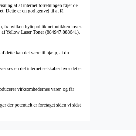
sning af at internet forretningen føjer de
t. Dette er en god genvej til at få
n, fx hvilken byttepolitik netbutikken lover.
 køb af Yellow Laser Toner (884947,888641),
f dette kan det være til hjælp, at du
r ses en del internet selskaber hvor det er
roducerer virksomhedernes varer, og får
 der potentielt er foretaget siden vi sidst