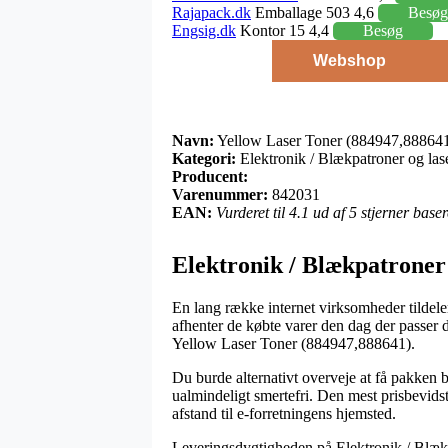
Rajapack.dk
Emballage 503 4,6
Besøg
Engsig.dk
Kontor 15 4,4
Besøg
Webshop
Navn:
Yellow Laser Toner (884947,88864
Kategori:
Elektronik / Blækpatroner og lase
Producent:
Varenummer:
842031
EAN:
Vurderet til 4.1 ud af 5 stjerner bas
Elektronik / Blækpatroner 
En lang række internet virksomheder tildele
afhenter de købte varer den dag der passer 
Yellow Laser Toner (884947,888641).
Du burde alternativt overveje at få pakken b
ualmindeligt smertefri. Den mest prisbevidst
afstand til e-forretningens hjemsted.
Leveringsdygtigheden på Elektronik / Blækpa