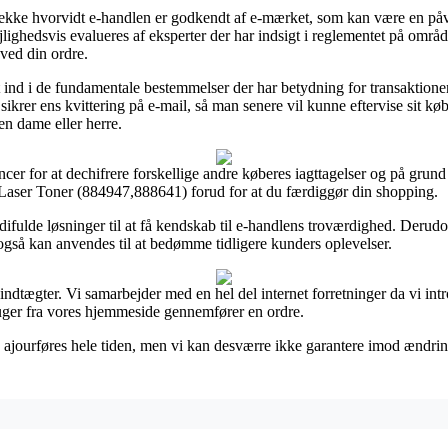
tjekke hvorvidt e-handlen er godkendt af e-mærket, som kan være en påvi
jlighedsvis evalueres af eksperter der har indsigt i reglementet på område
 ved din ordre.
sat ind i de fundamentale bestemmelser der har betydning for transaktione
id sikrer ens kvittering på e-mail, så man senere vil kunne eftervise sit
 en dame eller herre.
cer for at dechifrere forskellige andre køberes iagttagelser og på grund a
w Laser Toner (884947,888641) forud for at du færdiggør din shopping.
ulde løsninger til at få kendskab til e-handlens troværdighed. Derudove
 også kan anvendes til at bedømme tidligere kunders oplevelser.
ndtægter. Vi samarbejder med en hel del internet forretninger da vi int
uger fra vores hjemmeside gennemfører en ordre.
ajourføres hele tiden, men vi kan desværre ikke garantere imod ændringer