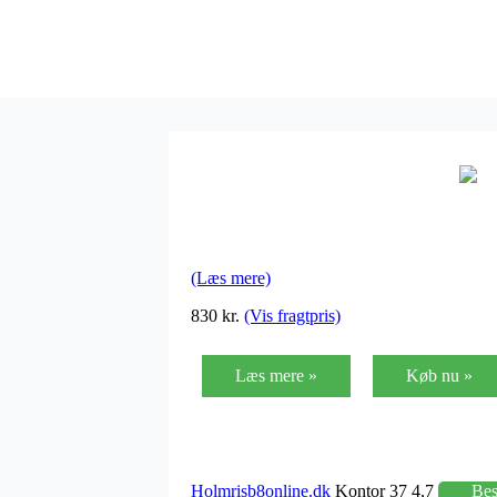
(Læs mere)
830 kr.
(Vis fragtpris)
Læs mere »
Køb nu »
Holmrisb8online.dk
Kontor 37 4,7
Be