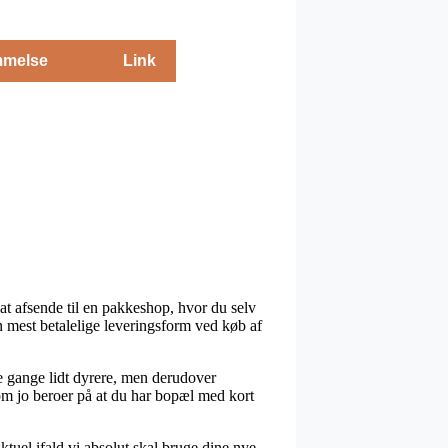
melse
Link
at afsende til en pakkeshop, hvor du selv
n mest betalelige leveringsform ved køb af
ge gange lidt dyrere, men derudover
 som jo beroer på at du har bopæl med kort
tuel ifald vi absolut skal bruge dine nye