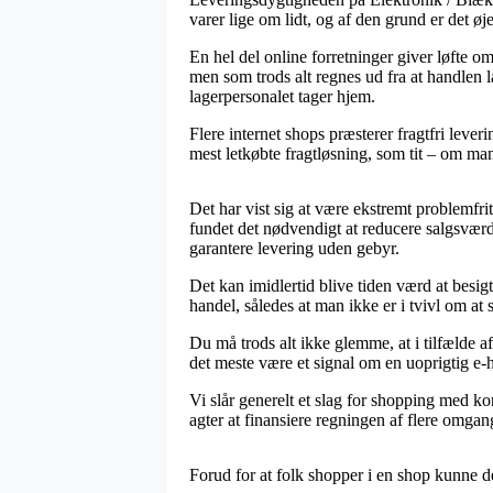
varer lige om lidt, og af den grund er det 
En hel del online forretninger giver løft
men som trods alt regnes ud fra at handlen la
lagerpersonalet tager hjem.
Flere internet shops præsterer fragtfri leve
mest letkøbte fragtløsning, som tit – om man
Det har vist sig at være ekstremt problemfrit
fundet det nødvendigt at reducere salgsværd
garantere levering uden gebyr.
Det kan imidlertid blive tiden værd at bes
handel, således at man ikke er i tvivl om at 
Du må trods alt ikke glemme, at i tilfælde a
det meste være et signal om en uoprigtig e-
Vi slår generelt et slag for shopping med kor
agter at finansiere regningen af flere omgan
Forud for at folk shopper i en shop kunne de