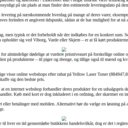
øjensynligt på sin plads at man finder den estimerede leveringsdato på 
e om levering på næstkommende hverdag på mange af deres varer, eksemp
ves forinden et angivent tidspunkt, sådan at de har mulighed for at nå at
ring, men typisk er det forbeholdt når der indkøbes for en konkret sum. S
 opholder sig ved Viborg, Varde eller Skjern – er at få kørt produkterne 
 for almindelige dødelige at vurdere prisniveauet på forskellige online ou
ien på produkterne – til piger og drenge, og tillige også til mænd og 
igtige visse online webshops efter rabat på Yellow Laser Toner (884947
skaffe sig den bedste pris.
f at en internet webshop forhandler deres produkter for en udsalgspris de
handler. Køb med kort er dog inkluderet i en ordning, der skærmer en i
t eller betalinger med mobilen. Alternativt bør du vælge en løsning på af
ge.
 til hver en tid gennemløbe butikkens handelsvilkår, dog er det i reglen