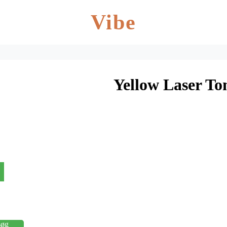
Vibe
Yellow Laser To
søg