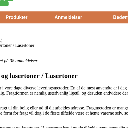
Produkter
Anmeldelser
Bedøm
1)
rtoner / Lasertoner
eret på 38 anmeldelser
og lasertoner / Lasertoner
r i vore dage diverse leveringsmetoder. En af de mest anvendte er i dag 
dig. Fragtformen er nemlig usædvanlig ligetil, og desuden endvidere de
ragt til din bolig eller ud til dit arbejdes adresse. Fragtmetoden er man
e form for fragt vil dog i de fleste tilfælde være at hente varerne selv,
troner og lasertoner / Lasertoner kan i nogle tilfælde være temmelig ak