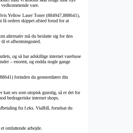
den vedkommende vare.
elvis Yellow Laser Toner (884947,888641),
 få ordren skippet afsted forud for at
om alternativ må du beslutte sig for den
til et afhentningssted.
tlets, og så har adskillige internet varehuse
kvinder – enormt, og endda nogle gange
,888641) forinden du gennemfører din
r kan ses som utopisk gunstig, så er det for
mod bedrageriske internet shops.
betaling fra f.eks. ViaBill, forudsat du
 et omfattende arbejde.