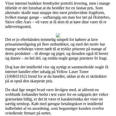
Visse internet butikker frembyder portofri levering, men i mange
tilfælde er det forudsat at du bestiller for en fastsat pris. Som
alternativ skulle man snuppe den mest prisbevidste fragtform,
hvilket mange gange – uafhængig om man bor tæt på Holstebro,
Skive eller Aars – vil være at få dem til at køre dine varer til et
udleveringssted.
Det er jo efterhånden temmelig simpelt for købere at lave
prissammenligning på flere netbutikker, og med det motiv har
mange webshops været nødt til at trykke priserne på mange af
deres produkter – til drenge og piger, og desuden også til herrer
og damer – en hel del, og endda nogle gange præstere fri fragt.
Dog kan det imidlertid vise sig nyttigt at sammenholde nogle få
internet handler efter udsalg på Yellow Laser Toner
(106R01162) forud for at du handler, sådan at du er skråsikker
på at opnå den skarpeste pris.
Du skal lige meget hvad være årvågen med, at såfremt en
webbutik forhandler bedst i test varer for en salgspris der virker
grænseløst billig, er det tit være et karakteristika der viser en
uærlig netshop. Køb med gængse betalingskort er imidlertid
indbefattet af en anordning, som begunstiger kunden overfor
svindlende firmaer på nettet.