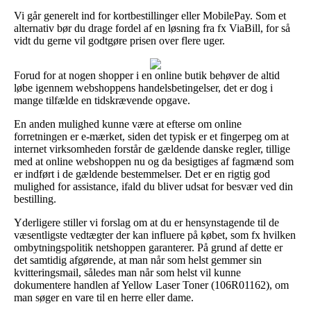
Vi går generelt ind for kortbestillinger eller MobilePay. Som et
alternativ bør du drage fordel af en løsning fra fx ViaBill, for så
vidt du gerne vil godtgøre prisen over flere uger.
Forud for at nogen shopper i en online butik behøver de altid
løbe igennem webshoppens handelsbetingelser, det er dog i
mange tilfælde en tidskrævende opgave.
En anden mulighed kunne være at efterse om online
forretningen er e-mærket, siden det typisk er et fingerpeg om at
internet virksomheden forstår de gældende danske regler, tillige
med at online webshoppen nu og da besigtiges af fagmænd som
er indført i de gældende bestemmelser. Det er en rigtig god
mulighed for assistance, ifald du bliver udsat for besvær ved din
bestilling.
Yderligere stiller vi forslag om at du er hensynstagende til de
væsentligste vedtægter der kan influere på købet, som fx hvilken
ombytningspolitik netshoppen garanterer. På grund af dette er
det samtidig afgørende, at man når som helst gemmer sin
kvitteringsmail, således man når som helst vil kunne
dokumentere handlen af Yellow Laser Toner (106R01162), om
man søger en vare til en herre eller dame.