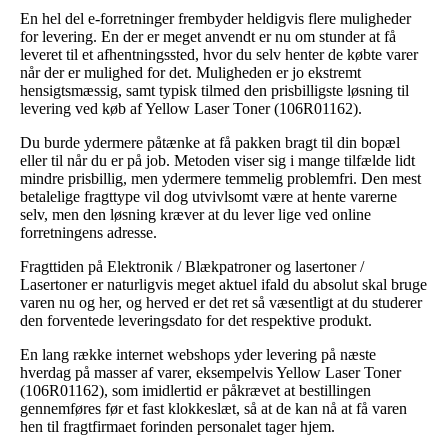
En hel del e-forretninger frembyder heldigvis flere muligheder
for levering. En der er meget anvendt er nu om stunder at få
leveret til et afhentningssted, hvor du selv henter de købte varer
når der er mulighed for det. Muligheden er jo ekstremt
hensigtsmæssig, samt typisk tilmed den prisbilligste løsning til
levering ved køb af Yellow Laser Toner (106R01162).
Du burde ydermere påtænke at få pakken bragt til din bopæl
eller til når du er på job. Metoden viser sig i mange tilfælde lidt
mindre prisbillig, men ydermere temmelig problemfri. Den mest
betalelige fragttype vil dog utvivlsomt være at hente varerne
selv, men den løsning kræver at du lever lige ved online
forretningens adresse.
Fragttiden på Elektronik / Blækpatroner og lasertoner /
Lasertoner er naturligvis meget aktuel ifald du absolut skal bruge
varen nu og her, og herved er det ret så væsentligt at du studerer
den forventede leveringsdato for det respektive produkt.
En lang række internet webshops yder levering på næste
hverdag på masser af varer, eksempelvis Yellow Laser Toner
(106R01162), som imidlertid er påkrævet at bestillingen
gennemføres før et fast klokkeslæt, så at de kan nå at få varen
hen til fragtfirmaet forinden personalet tager hjem.