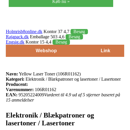
Køb nu »
Holmrisb8online.dk
Kontor 37 4,7
Besøg
Rajapack.dk
Emballage 503 4,6
Besøg
Engsig.dk
Kontor 15 4,4
Besøg
Webshop
Link
Navn:
Yellow Laser Toner (106R01162)
Kategori:
Elektronik / Blækpatroner og lasertoner / Lasertoner
Producent:
Varenummer:
106R01162
EAN:
95205224009
Vurderet til 4.9 ud af 5 stjerner baseret på
15 anmeldelser
Elektronik / Blækpatroner og
lasertoner / Lasertoner