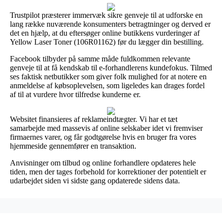
Trustpilot præsterer immervæk sikre genveje til at udforske en
lang række nuværende konsumenters betragtninger og derved er
det en hjælp, at du eftersøger online butikkens vurderinger af
Yellow Laser Toner (106R01162) før du lægger din bestilling.
Facebook tilbyder på samme måde fuldkommen relevante
genveje til at få kendskab til e-forhandlerens kundefokus. Tilmed
ses faktisk netbutikker som giver folk mulighed for at notere en
anmeldelse af købsoplevelsen, som ligeledes kan drages fordel
af til at vurdere hvor tilfredse kunderne er.
Websitet finansieres af reklameindtægter. Vi har et tæt
samarbejde med massevis af online selskaber idet vi fremviser
firmaernes varer, og får godtgørelse hvis en bruger fra vores
hjemmeside gennemfører en transaktion.
Anvisninger om tilbud og online forhandlere opdateres hele
tiden, men der tages forbehold for korrektioner der potentielt er
udarbejdet siden vi sidste gang opdaterede sidens data.