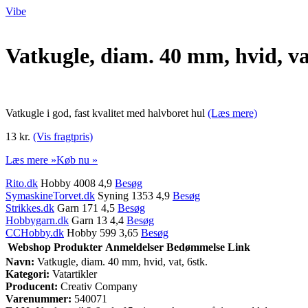
Vibe
Vatkugle, diam. 40 mm, hvid, vat
Vatkugle i god, fast kvalitet med halvboret hul
(Læs mere)
13 kr.
(Vis fragtpris)
Læs mere »
Køb nu »
Rito.dk
Hobby 4008 4,9
Besøg
SymaskineTorvet.dk
Syning 1353 4,9
Besøg
Strikkes.dk
Garn 171 4,5
Besøg
Hobbygarn.dk
Garn 13 4,4
Besøg
CCHobby.dk
Hobby 599 3,65
Besøg
Webshop
Produkter
Anmeldelser
Bedømmelse
Link
Navn:
Vatkugle, diam. 40 mm, hvid, vat, 6stk.
Kategori:
Vatartikler
Producent:
Creativ Company
Varenummer:
540071