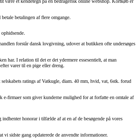
et tit være et kendetegn på en bedragerisk online webshop. Kortkøb er
l betale betalingen af flere omgange.
t ophidsende.
handlen forstår dansk lovgivning, udover at butikken ofte undersøges
n har. I relation til det er det ydermere essesentielt, at man
er varer til en pige eller dreng.
et selskabets ratings af Vatkugle, diam. 40 mm, hvid, vat, 6stk. forud
k e-firmaer som giver kunderne mulighed for at forfatte en omtale af
 indhenter honorar i tilfælde af at en af de besøgende på vores
 at vi sidste gang opdaterede de anvendte informationer.