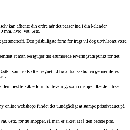
elv kan afhente din ordre når det passer ind i din kalender.
0 mm, hvid, vat, 6stk..
get smertefri. Den prisbilligste form for fragt vil dog utvivlsomt være
entielt at man besigtiger det estimerede leveringstidspunkt for det
stk., som trods alt er regnet ud fra at transaktionen gennemføres
mad.
ge den mest letkøbte form for levering, som i mange tilfælde – hvad
ompany online webshops fundet det uundgåeligt at stampe prisniveauet på
t, 6stk. før du shopper, så man er sikret at få den bedste pris.