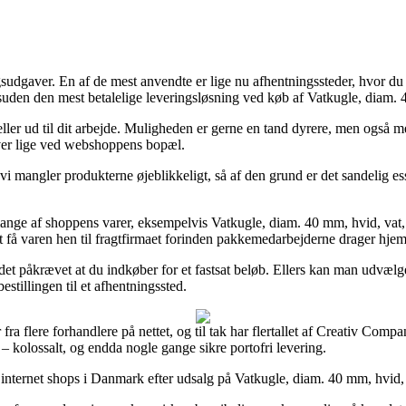
gsudgaver. En af de mest anvendte er lige nu afhentningssteder, hvor du s
den den mest betalelige leveringsløsning ved køb af Vatkugle, diam. 4
eller ud til dit arbejde. Muligheden er gerne en tand dyrere, men også me
ever lige ved webshoppens bopæl.
i mangler produkterne øjeblikkeligt, så af den grund er det sandelig ess
ange af shoppens varer, eksempelvis Vatkugle, diam. 40 mm, hvid, vat, 6
å at få varen hen til fragtfirmaet forinden pakkemedarbejderne drager hje
r det påkrævet at du indkøber for et fastsat beløb. Ellers kan man udvæl
stillingen til et afhentningssted.
er fra flere forhandlere på nettet, og til tak har flertallet af Creativ C
– kolossalt, og endda nogle gange sikre portofri levering.
internet shops i Danmark efter udsalg på Vatkugle, diam. 40 mm, hvid, va