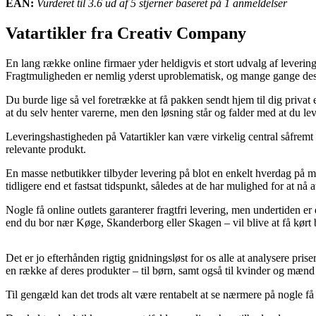
EAN:
Vurderet til 3.6 ud af 5 stjerner baseret på 1 anmeldelser
Vatartikler fra Creativ Company
En lang række online firmaer yder heldigvis et stort udvalg af leverin
Fragtmuligheden er nemlig yderst uproblematisk, og mange gange desu
Du burde lige så vel foretrække at få pakken sendt hjem til dig privat 
at du selv henter varerne, men den løsning står og falder med at du l
Leveringshastigheden på Vatartikler kan være virkelig central såfremt v
relevante produkt.
En masse netbutikker tilbyder levering på blot en enkelt hverdag på m
tidligere end et fastsat tidspunkt, således at de har mulighed for at n
Nogle få online outlets garanterer fragtfri levering, men undertiden e
end du bor nær Køge, Skanderborg eller Skagen – vil blive at få kørt be
Det er jo efterhånden rigtig gnidningsløst for os alle at analysere pris
en række af deres produkter – til børn, samt også til kvinder og mænd 
Til gengæld kan det trods alt være rentabelt at se nærmere på nogle få 