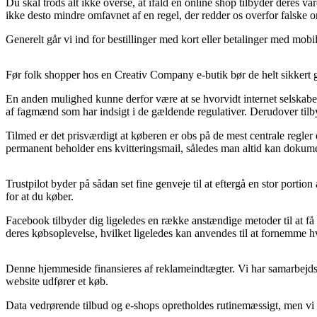
Du skal trods alt ikke overse, at ifald en online shop tilbyder deres 
ikke desto mindre omfavnet af en regel, der redder os overfor falske o
Generelt går vi ind for bestillinger med kort eller betalinger med mobi
Før folk shopper hos en Creativ Company e-butik bør de helt sikkert 
En anden mulighed kunne derfor være at se hvorvidt internet selskabe
af fagmænd som har indsigt i de gældende regulativer. Derudover tilby
Tilmed er det prisværdigt at køberen er obs på de mest centrale regler d
permanent beholder ens kvitteringsmail, således man altid kan dokumen
Trustpilot byder på sådan set fine genveje til at eftergå en stor portio
for at du køber.
Facebook tilbyder dig ligeledes en række anstændige metoder til at få
deres købsoplevelse, hvilket ligeledes kan anvendes til at fornemme hv
Denne hjemmeside finansieres af reklameindtægter. Vi har samarbejdsaft
website udfører et køb.
Data vedrørende tilbud og e-shops opretholdes rutinemæssigt, men vi ka