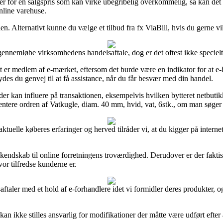
varer for en salgspris som kan virke ubegribelig overkommelig, så kan d
nline varehuse.
len. Alternativt kunne du vælge et tilbud fra fx ViaBill, hvis du gerne vi
gennemløbe virksomhedens handelsaftale, dog er det oftest ikke speciel
t er medlem af e-mærket, eftersom det burde være en indikator for at e-
des du genvej til at få assistance, når du får besvær med din handel.
er kan influere på transaktionen, eksempelvis hvilken bytteret netbutikke
tere ordren af Vatkugle, diam. 40 mm, hvid, vat, 6stk., om man søger eft
n aktuelle køberes erfaringer og herved tilråder vi, at du kigger på intern
 kendskab til online forretningens troværdighed. Derudover er der faktis
or tilfredse kunderne er.
aler med et hold af e-forhandlere idet vi formidler deres produkter, og
n ikke stilles ansvarlig for modifikationer der måtte være udført efter