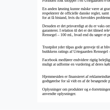
Forinden folk shopper i en Urtegaarden e-bu
En anden løsning kunne måske være at grans
respekterer de officielle danske regler, sa
for at få bistand, hvis du forvoldes problem
Desuden er det prisværdigt at du er vaks om
garanterer. I relation til det er det tilmed r
Rensegel – 100 ml., hvad end du søger et pr
Trustpilot yder tilpas gode genveje til at b
butikkens ratings af Urtegaarden Rensegel 
Facebook medfører endvidere rigtig belejlige
muligt at udforme en vurdering af deres købso
Hjemmesiden er finansieret af reklameindtægt
godtgørelse for så vidt en af de besøgende 
Oplysninger om produkter og e-forretninger 
anvendte oplysninger.