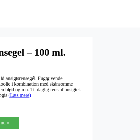
segel – 100 ml.
ld ansigtsrensegél. Fugtgivende
adoolie i kombination med skånsomme
n blød og ren. Til daglig rens af ansigtet.
logis
(Læs mere)
nu »