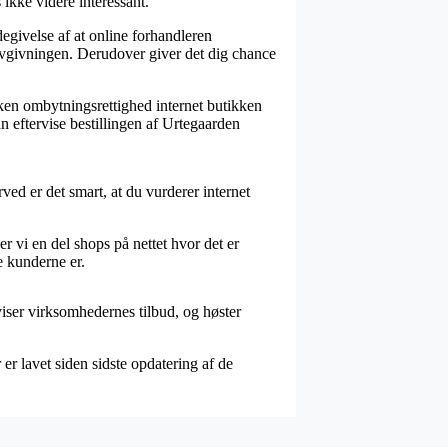
ikke videre interessant.
givelse af at online forhandleren
lovgivningen. Derudover giver det dig chance
lken ombytningsrettighed internet butikken
kan eftervise bestillingen af Urtegaarden
ved er det smart, at du vurderer internet
r vi en del shops på nettet hvor det er
e kunderne er.
viser virksomhedernes tilbud, og høster
er lavet siden sidste opdatering af de