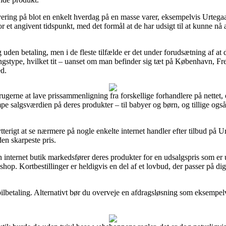
vering på blot en enkelt hverdag på en masse varer, eksempelvis Urtega
r et angivent tidspunkt, med det formål at de har udsigt til at kunne nå 
 uden betaling, men i de fleste tilfælde er det under forudsætning af at 
ngstype, hvilket tit – uanset om man befinder sig tæt på København, Fre
ed.
rugerne at lave prissammenligning fra forskellige forhandlere på nettet
mpe salgsværdien på deres produkter – til babyer og børn, og tillige ogs
bytterigt at se nærmere på nogle enkelte internet handler efter tilbud p
den skarpeste pris.
 internet butik markedsfører deres produkter for en udsalgspris som er uf
hop. Kortbestillinger er heldigvis en del af et lovbud, der passer på di
obilbetaling. Alternativt bør du overveje en afdragsløsning som eksempelv