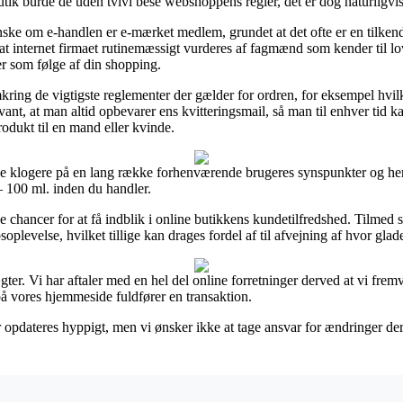
tik burde de uden tvivl bese webshoppens regler, det er dog naturligvis 
ke om e-handlen er e-mærket medlem, grundet at det ofte er en tilkende
mt at internet firmaet rutinemæssigt vurderes af fagmænd som kender til 
er som følge af din shopping.
kring de vigtigste reglementer der gælder for ordren, for eksempel hvi
elevant, at man altid opbevarer ens kvitteringsmail, så man til enhver tid 
odukt til en mand eller kvinde.
live klogere på en lang række forhenværende brugeres synspunkter og her
– 100 ml. inden du handler.
 chancer for at få indblik i online butikkens kundetilfredshed. Tilmed se
plevelse, hvilket tillige kan drages fordel af til afvejning af hvor glad
er. Vi har aftaler med en hel del online forretninger derved at vi frem
på vores hjemmeside fuldfører en transaktion.
opdateres hyppigt, men vi ønsker ikke at tage ansvar for ændringer der 