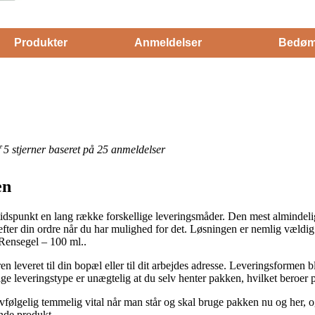
Produkter
Anmeldelser
Bedøm
af 5 stjerner baseret på 25 anmeldelser
en
idspunkt en lang række forskellige leveringsmåder. Den mest almindelige 
 efter din ordre når du har mulighed for det. Løsningen er nemlig vældig
Rensegel – 100 ml..
n leveret til din bopæl eller til dit arbejdes adresse. Leveringsformen
e leveringstype er unægtelig at du selv henter pakken, hvilket beroer p
lgelig temmelig vital når man står og skal bruge pakken nu og her, og af
nde produkt.