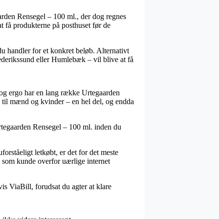
arden Rensegel – 100 ml., der dog regnes
at få produkterne på posthuset før de
du handler for et konkret beløb. Alternativt
derikssund eller Humlebæk – vil blive at få
, og ergo har en lang række Urtegaarden
å til mænd og kvinder – en hel del, og endda
å Urtegaarden Rensegel – 100 ml. inden du
orståeligt letkøbt, er det for det meste
g som kunde overfor uærlige internet
is ViaBill, forudsat du agter at klare