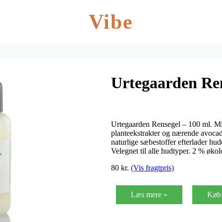
Vibe
Urtegaarden Ren
Urtegaarden Rensegel – 100 ml. Mi
planteekstrakter og nærende avoc
naturlige sæbestoffer efterlader hude
Velegnet til alle hudtyper. 2 % øko
80 kr.
(Vis fragtpris)
Læs mere »
Køb 