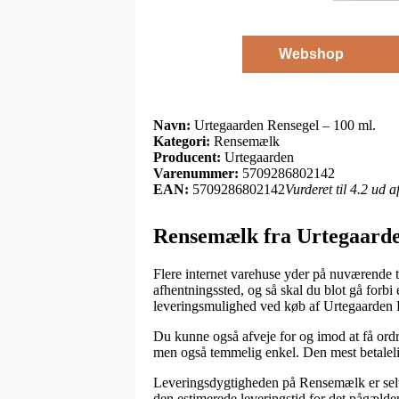
Webshop
Navn:
Urtegaarden Rensegel – 100 ml.
Kategori:
Rensemælk
Producent:
Urtegaarden
Varenummer:
5709286802142
EAN:
5709286802142
Vurderet til 4.2 ud 
Rensemælk fra Urtegaard
Flere internet varehuse yder på nuværende t
afhentningssted, og så skal du blot gå forbi
leveringsmulighed ved køb af Urtegaarden 
Du kunne også afveje for og imod at få ordre
men også temmelig enkel. Den mest betalelig
Leveringsdygtigheden på Rensemælk er selvfø
den estimerede leveringstid for det pågælde