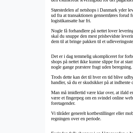
Størstedelen af netshops i Danmark yder le
ud fra at transaktionen gennemføres forud fo
logistikansatte har fri.
Nogle få forhandlere på nettet lover levering
skal du snuppe den mest prisbevidste leveri
dem til at bringe pakken til et udleveringsst
Det er i dag temmelig ukompliceret for forb
shops på nettet ikke kunne slippe for at sta
nogle gange præstere fragt uden beregning.
Trods dette kan det til hver en tid blive ud
handler, så du er skudsikker på at indhente 
Man må imidlertid være klar over, at ifald en
være et fingerpeg om en svindel online webs
foretagender.
Vi tilråder generelt kortbestillinger eller m
regningen over en periode.