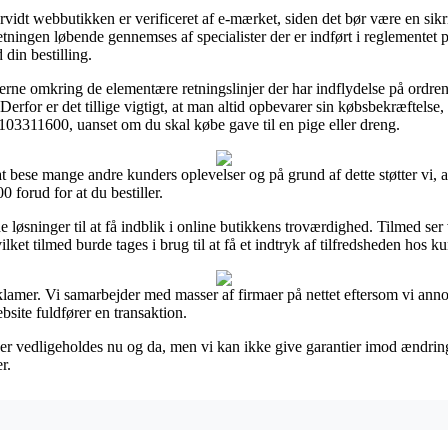
vidt webbutikken er verificeret af e-mærket, siden det bør være en si
orretningen løbende gennemses af specialister der er indført i reglemente
din bestilling.
erne omkring de elementære retningslinjer der har indflydelse på ordre
rfor er det tillige vigtigt, at man altid opbevarer sin købsbekræftelse,
311600, uanset om du skal købe gave til en pige eller dreng.
 at bese mange andre kunders oplevelser og på grund af dette støtter vi, a
rud for at du bestiller.
e løsninger til at få indblik i online butikkens troværdighed. Tilmed ser
lket tilmed burde tages i brug til at få et indtryk af tilfredsheden hos k
eklamer. Vi samarbejder med masser af firmaer på nettet eftersom vi ann
site fuldfører en transaktion.
er vedligeholdes nu og da, men vi kan ikke give garantier imod ændring
r.