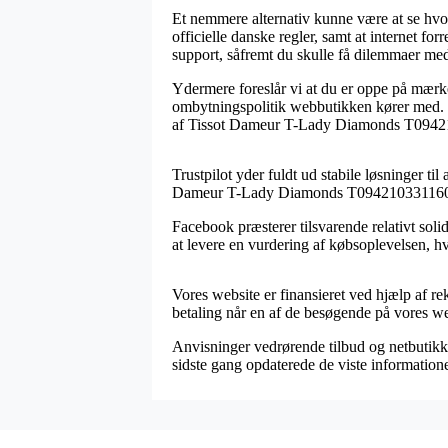
Et nemmere alternativ kunne være at se hvor
officielle danske regler, samt at internet f
support, såfremt du skulle få dilemmaer med 
Ydermere foreslår vi at du er oppe på mærk
ombytningspolitik webbutikken kører med. De
af Tissot Dameur T-Lady Diamonds T0942103
Trustpilot yder fuldt ud stabile løsninger til
Dameur T-Lady Diamonds T0942103311600 fo
Facebook præsterer tilsvarende relativt solid
at levere en vurdering af købsoplevelsen, hvi
Vores website er finansieret ved hjælp af r
betaling når en af de besøgende på vores web
Anvisninger vedrørende tilbud og netbutikk
sidste gang opdaterede de viste informatione