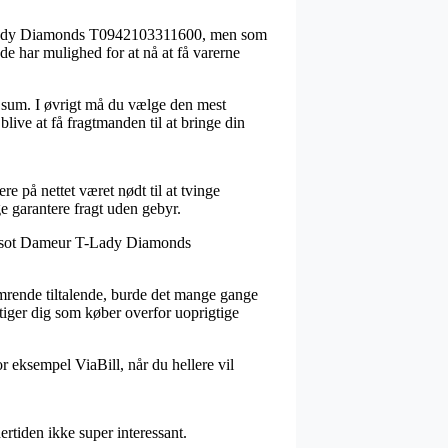
 T-Lady Diamonds T0942103311600, men som
de har mulighed for at nå at få varerne
t sum. I øvrigt må du vælge den mest
live at få fragtmanden til at bringe din
e på nettet været nødt til at tvinge
ge garantere fragt uden gebyr.
 Tissot Dameur T-Lady Diamonds
amrende tiltalende, burde det mange gange
stiger dig som køber overfor uoprigtige
r eksempel ViaBill, når du hellere vil
rtiden ikke super interessant.