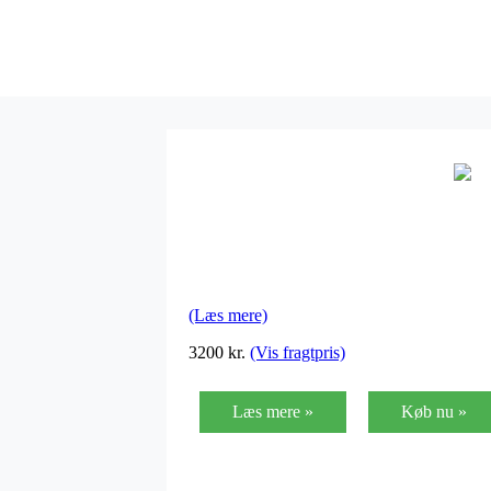
(Læs mere)
3200 kr.
(Vis fragtpris)
Læs mere »
Køb nu »