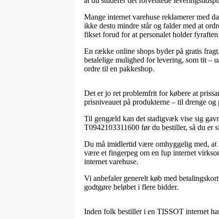
at du studerer det forventede leveringstidsp
Mange internet varehuse reklamerer med d
ikke desto mindre står og falder med at ordr
fikset forud for at personalet holder fyraften
En række online shops byder på gratis fragt
betalelige mulighed for levering, som tit – 
ordre til en pakkeshop.
Det er jo ret problemfrit for købere at pris
prisniveauet på produkterne – til drenge og 
Til gengæld kan det stadigvæk vise sig gavn
T0942103311600 før du bestiller, så du er sik
Du må imidlertid være omhyggelig med, at hv
være et fingerpeg om en fup internet virksom
internet varehuse.
Vi anbefaler generelt køb med betalingskort 
godtgøre beløbet i flere bidder.
Inden folk bestiller i en TISSOT internet h