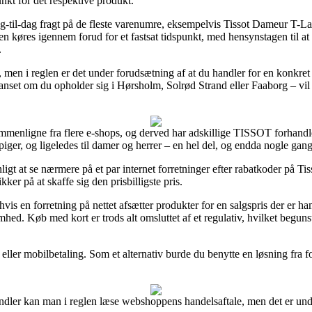
unkt for det respektive produkt.
ag-til-dag fragt på de fleste varenumre, eksempelvis Tissot Dameur
en køres igennem forud for et fastsat tidspunkt, med hensynstagen til at 
.
, men i reglen er det under forudsætning af at du handler for en konkre
uanset om du opholder sig i Hørsholm, Solrød Strand eller Faaborg – vil b
sammenligne fra flere e-shops, og derved har adskillige TISSOT forhandler
piger, og ligeledes til damer og herrer – en hel del, og endda nogle gan
ligt at se nærmere på et par internet forretninger efter rabatkoder på
ker på at skaffe sig den prisbilligste pris.
is en forretning på nettet afsætter produkter for en salgspris der er h
hed. Køb med kort er trods alt omsluttet af et regulativ, hvilket begun
eller mobilbetaling. Som et alternativ burde du benytte en løsning fra fo
andler kan man i reglen læse webshoppens handelsaftale, men det er unde