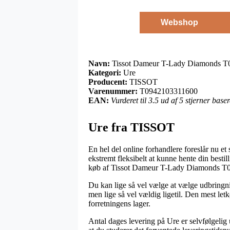
Webshop
Navn:
Tissot Dameur T-Lady Diamonds 
Kategori:
Ure
Producent:
TISSOT
Varenummer:
T0942103311600
EAN:
Vurderet til 3.5 ud af 5 stjerner bas
Ure fra TISSOT
En hel del online forhandlere foreslår nu et 
ekstremt fleksibelt at kunne hente din bestil
køb af Tissot Dameur T-Lady Diamonds T
Du kan lige så vel vælge at vælge udbringnin
men lige så vel vældig ligetil. Den mest le
forretningens lager.
Antal dages levering på Ure er selvfølgelig u