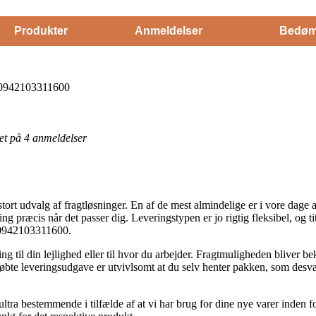
Produkter
Anmeldelser
Bedøm
T0942103311600
eret på 4 anmeldelser
stort udvalg af fragtløsninger. En af de mest almindelige er i vore dage a
ling præcis når det passer dig. Leveringstypen er jo rigtig fleksibel, og t
0942103311600.
g til din lejlighed eller til hvor du arbejder. Fragtmuligheden bliver b
tkøbte leveringsudgave er utvivlsomt at du selv henter pakken, som desv
ltra bestemmende i tilfælde af at vi har brug for dine nye varer inden for