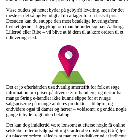
Visse outlets på nettet byder på gebyrfri levering, men for det
meste er det så nødvendigt at du aftager for en fastsat pris.
Desuden kan du snuppe den mest betalelige leveringsform,
hvilket gerne – ligegyldigt om man befinder sig nær Aalborg,
Lillerød eller Ribe – vil blive at få dem til at køre ordren til et
udleveringssted.
Det er jo efterhånden usædvanlig smertefrit for folk at søge
information om priser på diverse e-forhandlere, og derfor har
mange String e-handler ikke kunne slippe for at tvinge
salgspriserne på mange af deres produkter – til børn, og
endvidere også til damer og herrer – voldsomt, og endda nogle
gange tilbyde fragt uden betaling.
Det kan dog imidlertid være lønsomt at efterse nogle få online
selskaber efter udsalg på String Garderobe opstilling (Grå) før
du placerer ordren, således at man er skudsikker på at indhente