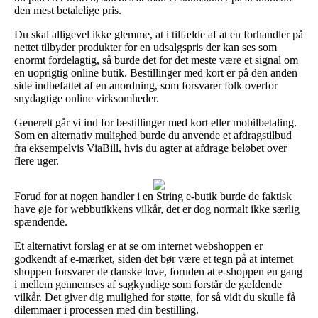
den mest betalelige pris.
Du skal alligevel ikke glemme, at i tilfælde af at en forhandler på
nettet tilbyder produkter for en udsalgspris der kan ses som
enormt fordelagtig, så burde det for det meste være et signal om
en uoprigtig online butik. Bestillinger med kort er på den anden
side indbefattet af en anordning, som forsvarer folk overfor
snydagtige online virksomheder.
Generelt går vi ind for bestillinger med kort eller mobilbetaling.
Som en alternativ mulighed burde du anvende et afdragstilbud
fra eksempelvis ViaBill, hvis du agter at afdrage beløbet over
flere uger.
Forud for at nogen handler i en String e-butik burde de faktisk
have øje for webbutikkens vilkår, det er dog normalt ikke særlig
spændende.
Et alternativt forslag er at se om internet webshoppen er
godkendt af e-mærket, siden det bør være et tegn på at internet
shoppen forsvarer de danske love, foruden at e-shoppen en gang
i mellem gennemses af sagkyndige som forstår de gældende
vilkår. Det giver dig mulighed for støtte, for så vidt du skulle få
dilemmaer i processen med din bestilling.