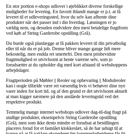
En stor portion e-shops udlover i øjeblikket diverse forskellige
muligheder for levering. En favorit iblandt mange er p.t. at få
leveret til et udleveringssted, hvor du selv kan afhente dine
produkter når det passer ind i din hverdag. Løsningen er jo
vældig nem, og desuden endvidere den mest betalelige fragtform
ved køb af String Garderobe opstilling (Grå).
Du burde også planlægge at få pakken leveret til din privatbolig
eller til når du er på job. Denne bliver mange gange lidt mere
bekostelig, men endda ret smertefri. Den mest prisbevidste
fragtmulighed er utvivlsomt at hente varerne selv, som jo
forudsætter at du opholder dig med kort afstand til webshoppens
arbejdslager.
Fragtperioden på Møbler || Reoler og opbevaring || Modulreoler
kan i nogle tilfælde være ret væsentlig hvis vi behøver dine nye
varer inden for kort tid, og af den grund er det utvivlsomt aktuelt
at man kigger nærmere på den anslåede leveringstid ved det
respektive produkt.
Temmelig mange internet webshops udlover dag-til-dag fragt på
utallige produkter, eksempelvis String Garderobe opstilling
(Grå), men som ikke desto mindre er forudsat at bestillingen
placeres forud for et fastslået klokkeslæt, så de har udsigt til at
kunne nå at få pakken ekspederet før lagermedarbejderne får fri.