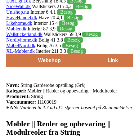
LuxLight.dk
Belysning 18 4,3
Besøg
NiceWall.dk
Wallstickers 215 4,2
Besøg
Unishop.nu
Interiør 6 4,1
Besøg
HaveHandel.dk
Have 20 4,1
Besøg
Likehome.dk
Interiør 15 4
Besøg
Møbler.dk
Interiør 87 3,9
Besøg
Wallstickerland.dk
Wallstickers 59 3,9
Besøg
Nordlyhome.dk
Bolig 41 3,8
Besøg
MøbelNord.dk
Bolig 76 3,5
Besøg
XL-Møbler.dk
Interiør 211 3,3
Besøg
Webshop
Link
Navn:
String Garderobe opstilling (Grå)
Kategori:
Møbler || Reoler og opbevaring || Modulreoler
Producent:
String
Varenummer:
11103019
EAN:
Vurderet til 4.7 ud af 5 stjerner baseret på 30 anmeldelser
Møbler || Reoler og opbevaring ||
Modulreoler fra String