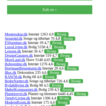
Køb nu »
Mostersskur.dk
Interiør 1263 4,9
Besøg
Sengetid.dk
Senge og tilbehør 70 4,8
Besøg
ESfurniture.dk
Interiør 39 4,7
Besøg
LuxoLiving.dk
Bolig 5338 4,7
Besøg
Lepong.dk
Interiør 36 4,7
Besøg
DesignGaragen.dk
Interiør 519 4,7
Besøg
MoreLand.dk
Have 5148 4,65
Besøg
Boboonline.dk
Interiør 1276 4,6
Besøg
Hoejgaardbrugskunst.dk
Interiør 20 4,6
Besøg
Illux.dk
Dekoration 235 4,6
Besøg
RAW58.dk
Bolig 68 4,6
Besøg
BedreNætter.dk
Senge og tilbehør 726 4,6
Besøg
Bydahlliving.dk
Bolig 98 4,5
Besøg
MøbelKompagniet.dk
Bolig 239 4,5
Besøg
Plantetorvet.dk
Planter og blomster 6440 4,45
Besøg
TrendyLiving.dk
Interiør 1306 4,4
Besøg
ModernRoom.dk
Interiør 175 4,4
Besøg