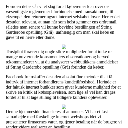
Foruden dette slår vi et slag for at køberen er klar over de
væsentligste reglementer i forbindelse med transaktionen, til
eksempel den returneringsret internet selskabet lover. Her er det
desuden relevant, at man når som helst gemmer ens ordremail,
således man senere vil kunne bevidne bestillingen af String
Garderobe opstilling (Grå), uafhængig om man skal købe en
gave til en herre eller dame.
Trustpilot forærer dig nogle sikre muligheder for at tolke ret
mange nuværende konsumenters observationer og herved
rekommanderer vi, at du analyserer webbutikkens anmeldelser
af String Garderobe opstilling (Grå) forinden du køber.
Facebook fremskaffer desuden absolut fine metoder til at få
indtryk af internet forhandlerens kundetilfredshed. Herinde er
der faktisk internet butikker som giver kunderne mulighed for at
skrive en kritik af købsoplevelsen, som lige så vel kan drages
fordel af til at tage stilling til tidligere kunders oplevelser.
Denne hjemmeside finansieres af annoncer. Vi har et fast
samarbejde med forskellige internet webshops idet vi
præsenterer firmaernes varer, og tjener betaling når de brugere vi
sender videre realiserer en bestilling.