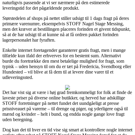
naturligvis passende at vi ser nærmere på den estimerede
leveringstid for det pågældende produkt.
Størstedelen af shops på nettet stiller udsigt til 1 dags fragt på deres
primære varenumre, eksempelvis STOFF Nagel Stage Messing,
men det kræver at bestillingen placeres forinden et givent tidspunkt,
så at de har udsigt til at kunne nå at få ordren pakket forinden
lagerpersonalet har fyraften.
Enkelte internet foretagender garanterer gratis fragt, men i mange
tilfælde kun ifald der erhverves for en bestemt sum. Alternativt
burde du foretrække den mest betalelige mulighed for fragt, som
typisk – uden hensyn til om du er tæt på Fredericia, Svendborg eller
Hundested – vil blive at få dem til at levere dine varer til et
udleveringssted.
Det har vist sig at være i høj grad fremkommeligt for folk at finde de
laveste priser på diverse online butikker, og herved har adskillige
STOFF forretninger på nettet fundet det uundgåeligt at presse
prisniveauet på varerne – til drenge og piger, og yderligere også til
mænd og kvinder – helt i bund, og endda nogle gange love fragt
uden beregning.
Dog kan det til hver en tid vise sig smart at kontrollere nogle internet