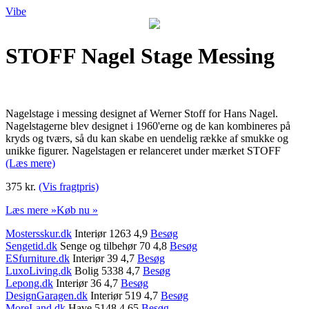
Vibe
STOFF Nagel Stage Messing
Nagelstage i messing designet af Werner Stoff for Hans Nagel.
Nagelstagerne blev designet i 1960'erne og de kan kombineres på
kryds og tværs, så du kan skabe en uendelig række af smukke og
unikke figurer. Nagelstagen er relanceret under mærket STOFF
(Læs mere)
375 kr.
(Vis fragtpris)
Læs mere »
Køb nu »
Mostersskur.dk
Interiør 1263 4,9
Besøg
Sengetid.dk
Senge og tilbehør 70 4,8
Besøg
ESfurniture.dk
Interiør 39 4,7
Besøg
LuxoLiving.dk
Bolig 5338 4,7
Besøg
Lepong.dk
Interiør 36 4,7
Besøg
DesignGaragen.dk
Interiør 519 4,7
Besøg
MoreLand.dk
Have 5148 4,65
Besøg