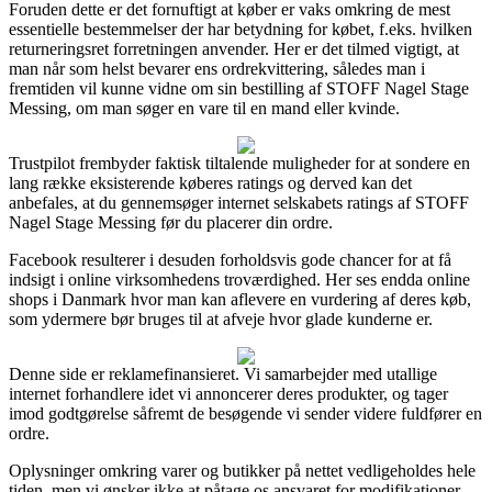
Foruden dette er det fornuftigt at køber er vaks omkring de mest
essentielle bestemmelser der har betydning for købet, f.eks. hvilken
returneringsret forretningen anvender. Her er det tilmed vigtigt, at
man når som helst bevarer ens ordrekvittering, således man i
fremtiden vil kunne vidne om sin bestilling af STOFF Nagel Stage
Messing, om man søger en vare til en mand eller kvinde.
Trustpilot frembyder faktisk tiltalende muligheder for at sondere en
lang række eksisterende køberes ratings og derved kan det
anbefales, at du gennemsøger internet selskabets ratings af STOFF
Nagel Stage Messing før du placerer din ordre.
Facebook resulterer i desuden forholdsvis gode chancer for at få
indsigt i online virksomhedens troværdighed. Her ses endda online
shops i Danmark hvor man kan aflevere en vurdering af deres køb,
som ydermere bør bruges til at afveje hvor glade kunderne er.
Denne side er reklamefinansieret. Vi samarbejder med utallige
internet forhandlere idet vi annoncerer deres produkter, og tager
imod godtgørelse såfremt de besøgende vi sender videre fuldfører en
ordre.
Oplysninger omkring varer og butikker på nettet vedligeholdes hele
tiden, men vi ønsker ikke at påtage os ansvaret for modifikationer