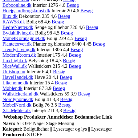
Boboonline.dk
Interiør 1276 4,6
Besøg
Hoejgaardbrugskunst.dk
Interiør 20 4,6
Besøg
Illux.dk
Dekoration 235 4,6
Besøg
RAW58.dk
Bolig 68 4,6
Besøg
BedreNætter.dk
Senge og tilbehør 726 4,6
Besøg
Bydahlliving.dk
Bolig 98 4,5
Besøg
MøbelKompagniet.dk
Bolig 239 4,5
Besøg
Plantetorvet.dk
Planter og blomster 6440 4,45
Besøg
TrendyLiving.dk
Interiør 1306 4,4
Besøg
ModernRoom.dk
Interiør 175 4,4
Besøg
LuxLight.dk
Belysning 18 4,3
Besøg
NiceWall.dk
Wallstickers 215 4,2
Besøg
Unishop.nu
Interiør 6 4,1
Besøg
HaveHandel.dk
Have 20 4,1
Besøg
Likehome.dk
Interiør 15 4
Besøg
Møbler.dk
Interiør 87 3,9
Besøg
Wallstickerland.dk
Wallstickers 59 3,9
Besøg
Nordlyhome.dk
Bolig 41 3,8
Besøg
MøbelNord.dk
Bolig 76 3,5
Besøg
XL-Møbler.dk
Interiør 211 3,3
Besøg
Webshop
Produkter
Anmeldelser
Bedømmelse
Link
Navn:
STOFF Nagel Stage Messing
Kategori:
Boligtilbehør || Lysestager og lys || Lysestager
Producent:
STOFF