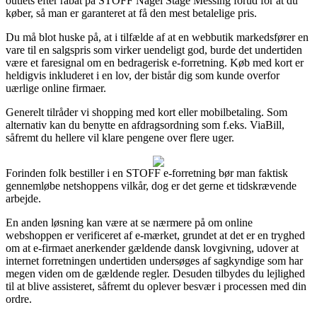
outlets efter rabat på STOFF Nagel Stage Messing forud for at du
køber, så man er garanteret at få den mest betalelige pris.
Du må blot huske på, at i tilfælde af at en webbutik markedsfører en
vare til en salgspris som virker uendeligt god, burde det undertiden
være et faresignal om en bedragerisk e-forretning. Køb med kort er
heldigvis inkluderet i en lov, der bistår dig som kunde overfor
uærlige online firmaer.
Generelt tilråder vi shopping med kort eller mobilbetaling. Som
alternativ kan du benytte en afdragsordning som f.eks. ViaBill,
såfremt du hellere vil klare pengene over flere uger.
Forinden folk bestiller i en STOFF e-forretning bør man faktisk
gennemløbe netshoppens vilkår, dog er det gerne et tidskrævende
arbejde.
En anden løsning kan være at se nærmere på om online
webshoppen er verificeret af e-mærket, grundet at det er en tryghed
om at e-firmaet anerkender gældende dansk lovgivning, udover at
internet forretningen undertiden undersøges af sagkyndige som har
megen viden om de gældende regler. Desuden tilbydes du lejlighed
til at blive assisteret, såfremt du oplever besvær i processen med din
ordre.