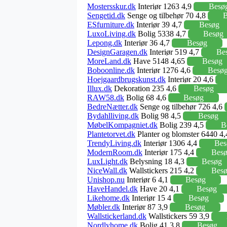
Mostersskur.dk
Interiør 1263 4,9
Besø
Sengetid.dk
Senge og tilbehør 70 4,8
B
ESfurniture.dk
Interiør 39 4,7
Besøg
LuxoLiving.dk
Bolig 5338 4,7
Besøg
Lepong.dk
Interiør 36 4,7
Besøg
DesignGaragen.dk
Interiør 519 4,7
Be
MoreLand.dk
Have 5148 4,65
Besøg
Boboonline.dk
Interiør 1276 4,6
Besø
Hoejgaardbrugskunst.dk
Interiør 20 4,6
Illux.dk
Dekoration 235 4,6
Besøg
RAW58.dk
Bolig 68 4,6
Besøg
BedreNætter.dk
Senge og tilbehør 726 4,6
Bydahlliving.dk
Bolig 98 4,5
Besøg
MøbelKompagniet.dk
Bolig 239 4,5
B
Plantetorvet.dk
Planter og blomster 6440 4
TrendyLiving.dk
Interiør 1306 4,4
Bes
ModernRoom.dk
Interiør 175 4,4
Bes
LuxLight.dk
Belysning 18 4,3
Besøg
NiceWall.dk
Wallstickers 215 4,2
Bes
Unishop.nu
Interiør 6 4,1
Besøg
HaveHandel.dk
Have 20 4,1
Besøg
Likehome.dk
Interiør 15 4
Besøg
Møbler.dk
Interiør 87 3,9
Besøg
Wallstickerland.dk
Wallstickers 59 3,9
Nordlyhome.dk
Bolig 41 3,8
Besøg