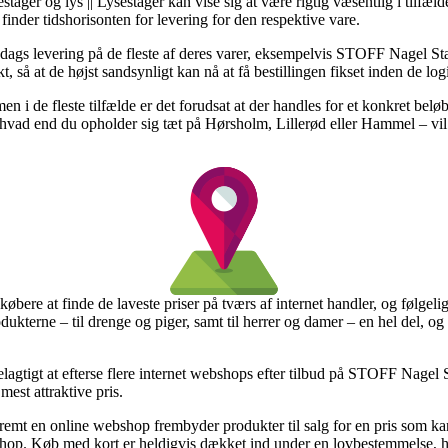
stager og lys || Lysestager kan vise sig at være rigtig væsentlig i tilfæl
 finder tidshorisonten for levering for den respektive vare.
1 dags levering på de fleste af deres varer, eksempelvis STOFF Nagel Sta
 så at de højst sandsynligt kan nå at få bestillingen fikset inden de logis
men i de fleste tilfælde er det forudsat at der handles for et konkret bel
– hvad end du opholder sig tæt på Hørsholm, Lillerød eller Hammel – vil b
 købere at finde de laveste priser på tværs af internet handler, og følge
odukterne – til drenge og piger, samt til herrer og damer – en hel del, 
lagtigt at efterse flere internet webshops efter tilbud på STOFF Nagel
mest attraktive pris.
emt en online webshop frembyder produkter til salg for en pris som kan v
e shop. Køb med kort er heldigvis dækket ind under en lovbestemmelse, hv