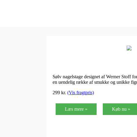
Sølv nagelstage designet af Werner Stoff f
en uendelig række af smukke og unikke fig
299 kr.
(Vis fragtpris)
Læs mere »
Køb nu »