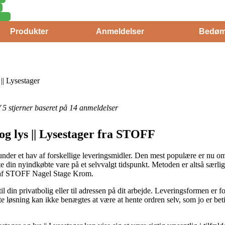
Produkter
Anmeldelser
Bedøm
 || Lysestager
af 5 stjerner baseret på 14 anmeldelser
 og lys || Lysestager fra STOFF
under et hav af forskellige leveringsmidler. Den mest populære er nu om s
 hente din nyindkøbte vare på et selvvalgt tidspunkt. Metoden er altså særl
b af STOFF Nagel Stage Krom.
il din privatbolig eller til adressen på dit arbejde. Leveringsformen er 
e løsning kan ikke benægtes at være at hente ordren selv, som jo er betin