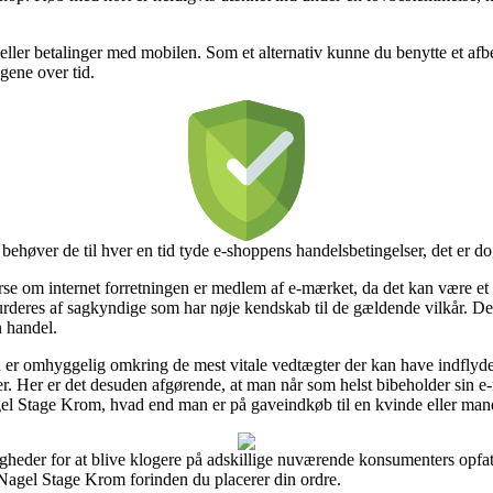
 eller betalinger med mobilen. Som et alternativ kunne du benytte et afbe
ngene over tid.
behøver de til hver en tid tyde e-shoppens handelsbetingelser, det er d
se om internet forretningen er medlem af e-mærket, da det kan være et 
urderes af sagkyndige som har nøje kendskab til de gældende vilkår. Desu
n handel.
en er omhyggelig omkring de mest vitale vedtægter der kan have indfly
. Her er det desuden afgørende, at man når som helst bibeholder sin e-m
l Stage Krom, hvad end man er på gaveindkøb til en kvinde eller man
heder for at blive klogere på adskillige nuværende konsumenters opfattel
Nagel Stage Krom forinden du placerer din ordre.