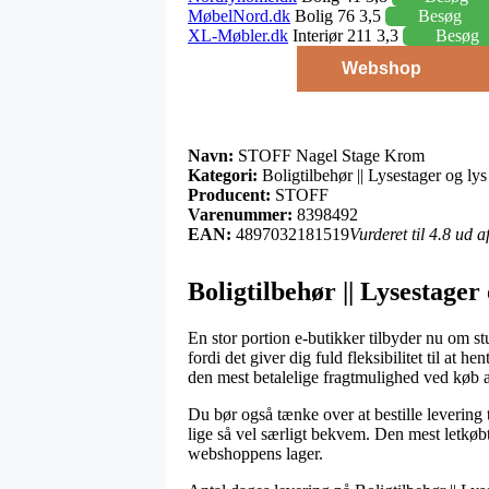
MøbelNord.dk
Bolig 76 3,5
Besøg
XL-Møbler.dk
Interiør 211 3,3
Besøg
Webshop
Navn:
STOFF Nagel Stage Krom
Kategori:
Boligtilbehør || Lysestager og lys
Producent:
STOFF
Varenummer:
8398492
EAN:
4897032181519
Vurderet til 4.8 ud 
Boligtilbehør || Lysestager
En stor portion e-butikker tilbyder nu om st
fordi det giver dig fuld fleksibilitet til at
den mest betalelige fragtmulighed ved kø
Du bør også tænke over at bestille levering t
lige så vel særligt bekvem. Den mest letkøbt
webshoppens lager.