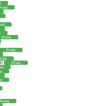
g
esøg
søg
g
Besøg
Besøg
esøg
,45
Besøg
øg
øg
øg
Besøg