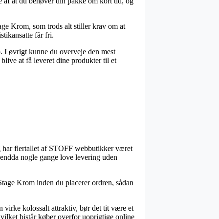
de af at du behøver din pakke om kort tid, og
ge Krom, som trods alt stiller krav om at
tikansatte får fri.
øb. I øvrigt kunne du overveje den mest
live at få leveret dine produkter til et
lig har flertallet af STOFF webbutikker været
og endda nogle gange love levering uden
 Stage Krom inden du placerer ordren, sådan
irke kolossalt attraktiv, bør det tit være et
ilket bistår køber overfor uoprigtige online