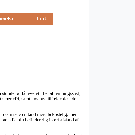
melse
Link
tunder at få leveret til et afhentningssted,
igt smertefri, samt i mange tilfælde desuden
for det meste en tand mere bekostelig, men
get af at du befinder dig i kort afstand af