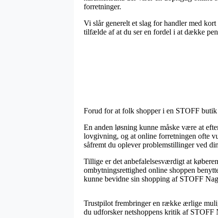
forretninger.
Vi slår generelt et slag for handler med kort
tilfælde af at du ser en fordel i at dække pe
Forud for at folk shopper i en STOFF butik 
En anden løsning kunne måske være at efter
lovgivning, og at online forretningen ofte v
såfremt du oplever problemstillinger ved di
Tillige er det anbefalelsesværdigt at køber
ombytningsrettighed online shoppen benytter
kunne bevidne sin shopping af STOFF Nage
Trustpilot frembringer en række ærlige mulig
du udforsker netshoppens kritik af STOFF 