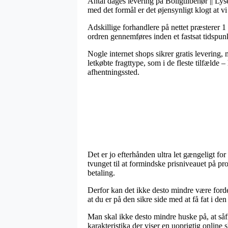
Antal dages levering på Boligtilbehør || Lyse
med det formål er det øjensynligt klogt at vi
Adskillige forhandlere på nettet præsterer 
ordren gennemføres inden et fastsat tidspunkt,
Nogle internet shops sikrer gratis levering, 
letkøbte fragttype, som i de fleste tilfælde 
afhentningssted.
Det er jo efterhånden ultra let gængeligt for
tvunget til at formindske prisniveauet på pr
betaling.
Derfor kan det ikke desto mindre være forde
at du er på den sikre side med at få fat i den 
Man skal ikke desto mindre huske på, at såfr
karakteristika der viser en uoprigtig onlin