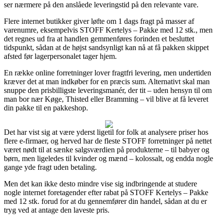
ser nærmere på den anslåede leveringstid på den relevante vare.
Flere internet butikker giver løfte om 1 dags fragt på masser af
varenumre, eksempelvis STOFF Kertelys – Pakke med 12 stk., men
det regnes ud fra at handlen gemmenføres forinden et besluttet
tidspunkt, sådan at de højst sandsynligt kan nå at få pakken skippet
afsted før lagerpersonalet tager hjem.
En række online forretninger lover fragtfri levering, men undertiden
kræver det at man indkøber for en præcis sum. Alternativt skal man
snuppe den prisbilligste leveringsmanér, der tit – uden hensyn til om
man bor nær Køge, Thisted eller Bramming – vil blive at få leveret
din pakke til en pakkeshop.
Det har vist sig at være yderst ligetil for folk at analysere priser hos
flere e-firmaer, og herved har de fleste STOFF forretninger på nettet
været nødt til at sænke salgsværdien på produkterne – til babyer og
børn, men ligeledes til kvinder og mænd – kolossalt, og endda nogle
gange yde fragt uden betaling.
Men det kan ikke desto mindre vise sig indbringende at studere
nogle internet foretagender efter rabat på STOFF Kertelys – Pakke
med 12 stk. forud for at du gennemfører din handel, sådan at du er
tryg ved at antage den laveste pris.