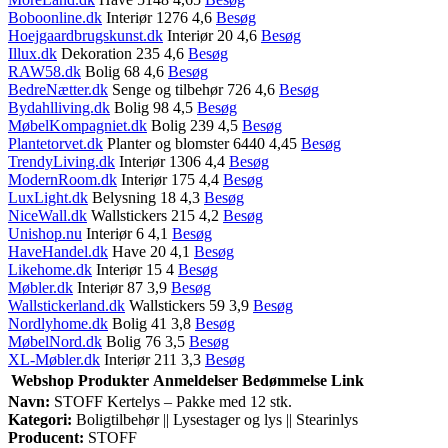
Boboonline.dk
Interiør 1276 4,6
Besøg
Hoejgaardbrugskunst.dk
Interiør 20 4,6
Besøg
Illux.dk
Dekoration 235 4,6
Besøg
RAW58.dk
Bolig 68 4,6
Besøg
BedreNætter.dk
Senge og tilbehør 726 4,6
Besøg
Bydahlliving.dk
Bolig 98 4,5
Besøg
MøbelKompagniet.dk
Bolig 239 4,5
Besøg
Plantetorvet.dk
Planter og blomster 6440 4,45
Besøg
TrendyLiving.dk
Interiør 1306 4,4
Besøg
ModernRoom.dk
Interiør 175 4,4
Besøg
LuxLight.dk
Belysning 18 4,3
Besøg
NiceWall.dk
Wallstickers 215 4,2
Besøg
Unishop.nu
Interiør 6 4,1
Besøg
HaveHandel.dk
Have 20 4,1
Besøg
Likehome.dk
Interiør 15 4
Besøg
Møbler.dk
Interiør 87 3,9
Besøg
Wallstickerland.dk
Wallstickers 59 3,9
Besøg
Nordlyhome.dk
Bolig 41 3,8
Besøg
MøbelNord.dk
Bolig 76 3,5
Besøg
XL-Møbler.dk
Interiør 211 3,3
Besøg
Webshop
Produkter
Anmeldelser
Bedømmelse
Link
Navn:
STOFF Kertelys – Pakke med 12 stk.
Kategori:
Boligtilbehør || Lysestager og lys || Stearinlys
Producent:
STOFF