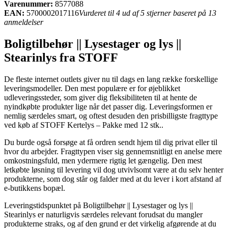
Varenummer:
8577088
EAN:
5700002017116
Vurderet til 4 ud af 5 stjerner baseret på 13
anmeldelser
Boligtilbehør || Lysestager og lys ||
Stearinlys fra STOFF
De fleste internet outlets giver nu til dags en lang række forskellige
leveringsmodeller. Den mest populære er for øjeblikket
udleveringssteder, som giver dig fleksibiliteten til at hente de
nyindkøbte produkter lige når det passer dig. Leveringsformen er
nemlig særdeles smart, og oftest desuden den prisbilligste fragttype
ved køb af STOFF Kertelys – Pakke med 12 stk..
Du burde også forsøge at få ordren sendt hjem til dig privat eller til
hvor du arbejder. Fragttypen viser sig gennemsnitligt en anelse mere
omkostningsfuld, men ydermere rigtig let gængelig. Den mest
letkøbte løsning til levering vil dog utvivlsomt være at du selv henter
produkterne, som dog står og falder med at du lever i kort afstand af
e-butikkens bopæl.
Leveringstidspunktet på Boligtilbehør || Lysestager og lys ||
Stearinlys er naturligvis særdeles relevant forudsat du mangler
produkterne straks, og af den grund er det virkelig afgørende at du