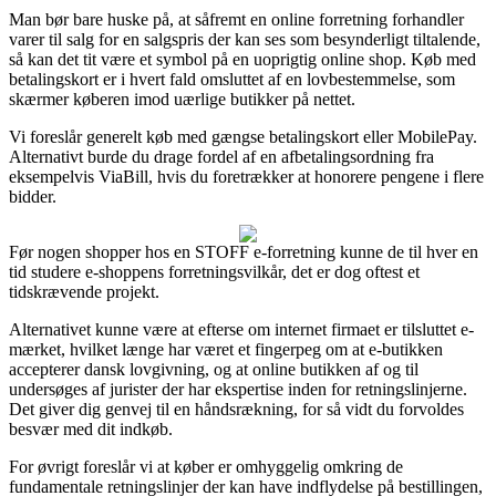
Man bør bare huske på, at såfremt en online forretning forhandler
varer til salg for en salgspris der kan ses som besynderligt tiltalende,
så kan det tit være et symbol på en uoprigtig online shop. Køb med
betalingskort er i hvert fald omsluttet af en lovbestemmelse, som
skærmer køberen imod uærlige butikker på nettet.
Vi foreslår generelt køb med gængse betalingskort eller MobilePay.
Alternativt burde du drage fordel af en afbetalingsordning fra
eksempelvis ViaBill, hvis du foretrækker at honorere pengene i flere
bidder.
Før nogen shopper hos en STOFF e-forretning kunne de til hver en
tid studere e-shoppens forretningsvilkår, det er dog oftest et
tidskrævende projekt.
Alternativet kunne være at efterse om internet firmaet er tilsluttet e-
mærket, hvilket længe har været et fingerpeg om at e-butikken
accepterer dansk lovgivning, og at online butikken af og til
undersøges af jurister der har ekspertise inden for retningslinjerne.
Det giver dig genvej til en håndsrækning, for så vidt du forvoldes
besvær med dit indkøb.
For øvrigt foreslår vi at køber er omhyggelig omkring de
fundamentale retningslinjer der kan have indflydelse på bestillingen,