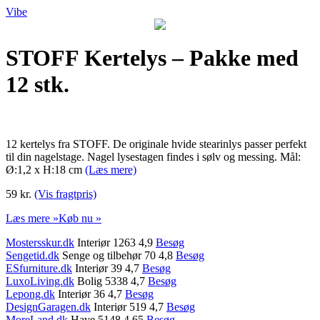
Vibe
STOFF Kertelys – Pakke med
12 stk.
12 kertelys fra STOFF. De originale hvide stearinlys passer perfekt
til din nagelstage. Nagel lysestagen findes i sølv og messing. Mål:
Ø:1,2 x H:18 cm
(Læs mere)
59 kr.
(Vis fragtpris)
Læs mere »
Køb nu »
Mostersskur.dk
Interiør 1263 4,9
Besøg
Sengetid.dk
Senge og tilbehør 70 4,8
Besøg
ESfurniture.dk
Interiør 39 4,7
Besøg
LuxoLiving.dk
Bolig 5338 4,7
Besøg
Lepong.dk
Interiør 36 4,7
Besøg
DesignGaragen.dk
Interiør 519 4,7
Besøg
MoreLand.dk
Have 5148 4,65
Besøg