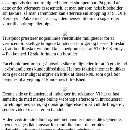
eksempelvis den returrettighed internet shoppen har. På grund af
dette er det ydermere essesentielt, at man når som helst bibeholder
sin faktura, så man i fremtiden kan eftervise sin shopping af STOFF
Kertelys – Pakke med 12 stk., uden hensyn til om du søger efter
varer til en dreng eller pige.
Trustpilot præsterer nogenlunde værdifulde muligheder for at
verificere forskellige tidligere kunders erfaringer og herved foreslår
vi, at du udforsker webbutikkens bedømmelser af STOFF Kertelys
– Pakke med 12 stk. forinden du bestiller.
Facebook medfører også absolut sikre muligheder for at få et kig ind
i e-forhandlerens kundetilfredshed. Her ses faktisk internet butikker
som gør det muligt at afgive en kritik af deres køb, som også bør
benyttes til afvejning af kundernes tilfredshed.
Denne side er finansieret af indtægter fra reklamer. Vi har et fast
samarbejde med mange online webshops eftersom vi introducerer
forretningernes varer, og opnår godtgørelse for så vidt de brugere vi
sender videre realiserer en handel.
Viden vedrørende tilbud og internet handler understøttes løbende,
men der tages ikke ansvar for modifikationer der er blevet
udarbejdet efter at vi senest opdaterede websitets data.