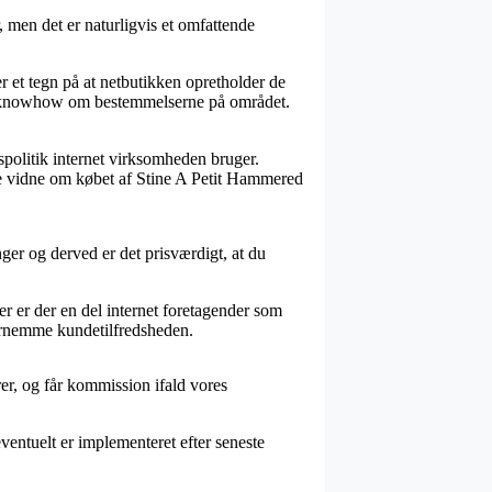
, men det er naturligvis et omfattende
r et tegn på at netbutikken opretholder de
ige knowhow om bestemmelserne på området.
spolitik internet virksomheden bruger.
unne vidne om købet af Stine A Petit Hammered
nger og derved er det prisværdigt, at du
r er der en del internet foretagender som
fornemme kundetilfredsheden.
rer, og får kommission ifald vores
entuelt er implementeret efter seneste