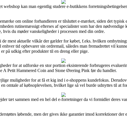
ernet webshop kan man egentlig studere e-butikkens forretningsbetingelser
emærke om online forhandleren er tilsluttet e-mærket, siden det typisk e
irksomheden rutinemæssigt efterses af specialister som har den nødvend
ce, hvis du møder vanskeligheder i processen med din ordre.
i de mest aktuelle vilkår der gælder for købet, f.eks. hvilken ombytning
 til enhver tid opbevarer sin ordremail, således man fremadrettet vil k
 på udkig efter produkter til en dreng eller pige.
gheder for at udforske en stor portion eksisterende forbrugeres evalueri
tine A Petit Hammered Coin and Stone Ørering Pink før du handler.
jlige muligheder for at få et kig ind i e-shoppens kundefokus. Derudove
 en omtale af købsoplevelsen, hvilket lige så vel burde udnyttes til at 
bejder tæt sammen med en hel del e-forretninger da vi formidler deres va
rstøttes løbende, men der gives ikke garantier imod korrektioner der ev