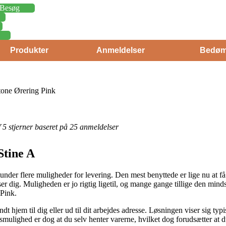
Besøg
Produkter
Anmeldelser
Bedøm
one Ørering Pink
af 5 stjerner baseret på 25 anmeldelser
Stine A
tunder flere muligheder for levering. Den mest benyttede er lige nu at f
er dig. Muligheden er jo rigtig ligetil, og mange gange tillige den mind
Pink.
 hjem til dig eller ud til dit arbejdes adresse. Løsningen viser sig ty
gsmulighed er dog at du selv henter varerne, hvilket dog forudsætter at 