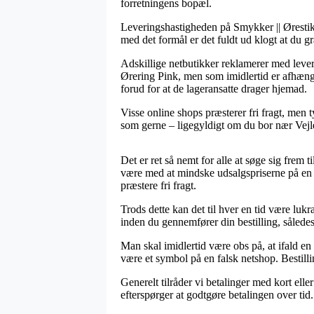
forretningens bopæl.
Leveringshastigheden på Smykker || Ørestikk
med det formål er det fuldt ud klogt at du g
Adskillige netbutikker reklamerer med leve
Ørering Pink, men som imidlertid er afhængig
forud for at de lageransatte drager hjemad.
Visse online shops præsterer fri fragt, men 
som gerne – ligegyldigt om du bor nær Vejle,
Det er ret så nemt for alle at søge sig frem 
være med at mindske udsalgspriserne på en r
præstere fri fragt.
Trods dette kan det til hver en tid være luk
inden du gennemfører din bestilling, således a
Man skal imidlertid være obs på, at ifald e
være et symbol på en falsk netshop. Bestilli
Generelt tilråder vi betalinger med kort ell
efterspørger at godtgøre betalingen over tid.