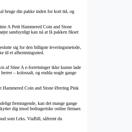
l bruge din pakke inden for kort tid, og
 Stine A Petit Hammered Coin and Stone
øjst sandsynligt kan nå at få pakken fikset
slutte sig for den billigste leveringsmetode,
e til et afhentningssted.
evis af Stine A e-forretninger ikke kunne lade
 herrer – kolossalt, og endda nogle gange
 Petit Hammered Coin and Stone Ørering Pink
uendeligt fremragende, kan det mange gange
skytter dig imod bedrageriske online firmaer.
bud som f.eks. ViaBill, såfremt du