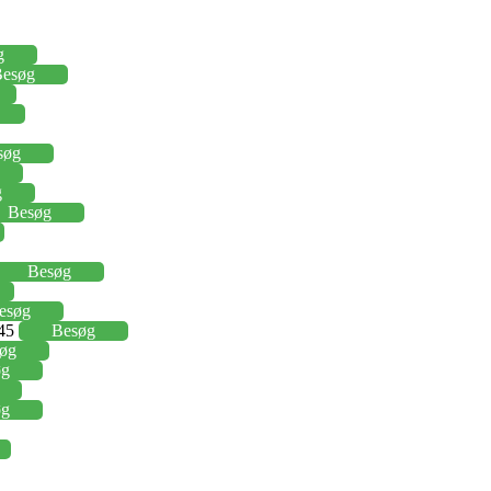
g
esøg
søg
g
Besøg
Besøg
esøg
,45
Besøg
øg
øg
øg