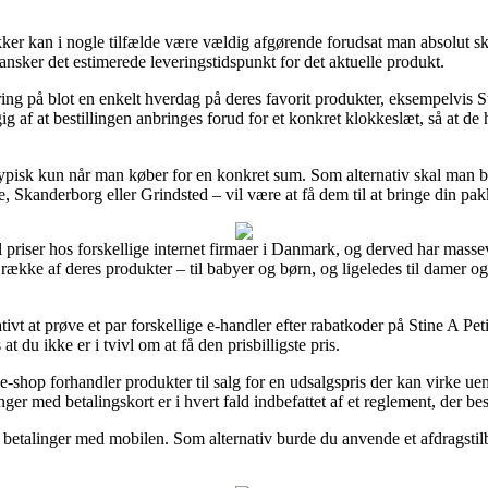
er kan i nogle tilfælde være vældig afgørende forudsat man absolut ska
ransker det estimerede leveringstidspunkt for det aktuelle produkt.
ring på blot en enkelt hverdag på deres favorit produkter, eksempelvis
 af at bestillingen anbringes forud for et konkret klokkeslæt, så at de h
typisk kun når man køber for en konkret sum. Som alternativ skal man be
 Skanderborg eller Grindsted – vil være at få dem til at bringe din pakk
til priser hos forskellige internet firmaer i Danmark, og derved har mass
ække af deres produkter – til babyer og børn, og ligeledes til damer og
rativt at prøve et par forskellige e-handler efter rabatkoder på Stine A
t du ikke er i tvivl om at få den prisbilligste pris.
n e-shop forhandler produkter til salg for en udsalgspris der kan virke 
nger med betalingskort er i hvert fald indbefattet af et reglement, der be
er betalinger med mobilen. Som alternativ burde du anvende et afdragstil