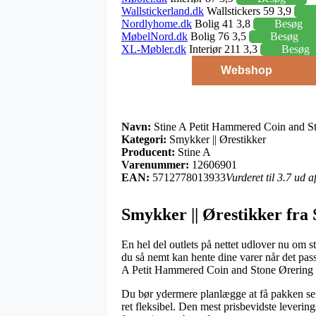
Wallstickerland.dk
Wallstickers 59 3,9
Nordlyhome.dk
Bolig 41 3,8
Besøg
MøbelNord.dk
Bolig 76 3,5
Besøg
XL-Møbler.dk
Interiør 211 3,3
Besøg
Webshop
Navn:
Stine A Petit Hammered Coin and St
Kategori:
Smykker || Ørestikker
Producent:
Stine A
Varenummer:
12606901
EAN:
5712778013933
Vurderet til 3.7 ud 
Smykker || Ørestikker fra 
En hel del outlets på nettet udlover nu om s
du så nemt kan hente dine varer når det pass
A Petit Hammered Coin and Stone Ørering 
Du bør ydermere planlægge at få pakken sendt
ret fleksibel. Den mest prisbevidste leverin