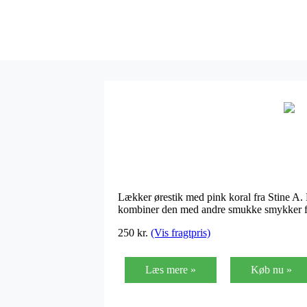
Lækker ørestik med pink koral fra Stine A. 
kombiner den med andre smukke smykker fra 
250 kr.
(Vis fragtpris)
Læs mere »
Køb nu »