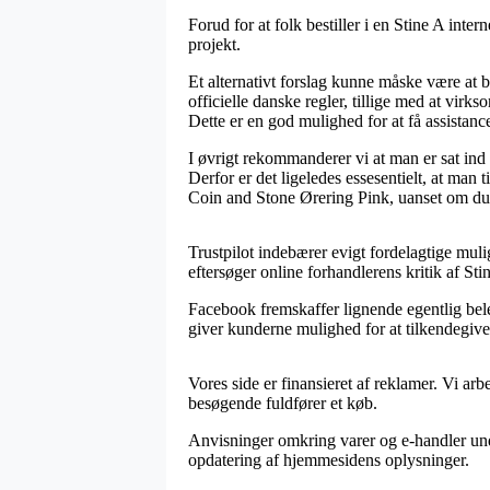
Forud for at folk bestiller i en Stine A int
projekt.
Et alternativt forslag kunne måske være at b
officielle danske regler, tillige med at v
Dette er en god mulighed for at få assistan
I øvrigt rekommanderer vi at man er sat ind 
Derfor er det ligeledes essesentielt, at man
Coin and Stone Ørering Pink, uanset om du er
Trustpilot indebærer evigt fordelagtige muli
eftersøger online forhandlerens kritik af S
Facebook fremskaffer lignende egentlig bele
giver kunderne mulighed for at tilkendegive
Vores side er finansieret af reklamer. Vi ar
besøgende fuldfører et køb.
Anvisninger omkring varer og e-handler unde
opdatering af hjemmesidens oplysninger.