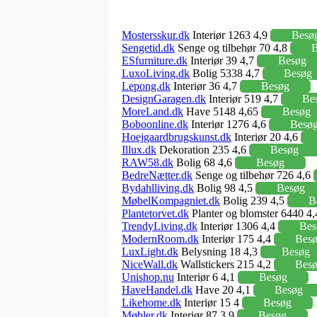
Mostersskur.dk
Interiør 1263 4,9
Besø
Sengetid.dk
Senge og tilbehør 70 4,8
B
ESfurniture.dk
Interiør 39 4,7
Besøg
LuxoLiving.dk
Bolig 5338 4,7
Besøg
Lepong.dk
Interiør 36 4,7
Besøg
DesignGaragen.dk
Interiør 519 4,7
Be
MoreLand.dk
Have 5148 4,65
Besøg
Boboonline.dk
Interiør 1276 4,6
Besø
Hoejgaardbrugskunst.dk
Interiør 20 4,6
Illux.dk
Dekoration 235 4,6
Besøg
RAW58.dk
Bolig 68 4,6
Besøg
BedreNætter.dk
Senge og tilbehør 726 4,6
Bydahlliving.dk
Bolig 98 4,5
Besøg
MøbelKompagniet.dk
Bolig 239 4,5
B
Plantetorvet.dk
Planter og blomster 6440 4
TrendyLiving.dk
Interiør 1306 4,4
Bes
ModernRoom.dk
Interiør 175 4,4
Bes
LuxLight.dk
Belysning 18 4,3
Besøg
NiceWall.dk
Wallstickers 215 4,2
Bes
Unishop.nu
Interiør 6 4,1
Besøg
HaveHandel.dk
Have 20 4,1
Besøg
Likehome.dk
Interiør 15 4
Besøg
Møbler.dk
Interiør 87 3,9
Besøg