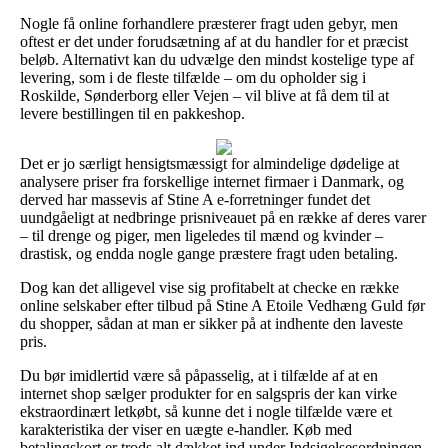
Nogle få online forhandlere præsterer fragt uden gebyr, men
oftest er det under forudsætning af at du handler for et præcist
beløb. Alternativt kan du udvælge den mindst kostelige type af
levering, som i de fleste tilfælde – om du opholder sig i
Roskilde, Sønderborg eller Vejen – vil blive at få dem til at
levere bestillingen til en pakkeshop.
Det er jo særligt hensigtsmæssigt for almindelige dødelige at
analysere priser fra forskellige internet firmaer i Danmark, og
derved har massevis af Stine A e-forretninger fundet det
uundgåeligt at nedbringe prisniveauet på en række af deres varer
– til drenge og piger, men ligeledes til mænd og kvinder –
drastisk, og endda nogle gange præstere fragt uden betaling.
Dog kan det alligevel vise sig profitabelt at checke en række
online selskaber efter tilbud på Stine A Etoile Vedhæng Guld før
du shopper, sådan at man er sikker på at indhente den laveste
pris.
Du bør imidlertid være så påpasselig, at i tilfælde af at en
internet shop sælger produkter for en salgspris der kan virke
ekstraordinært letkøbt, så kunne det i nogle tilfælde være et
karakteristika der viser en uægte e-handler. Køb med
betalingskort er trods alt dækket ind under Indsigelsesordningen,