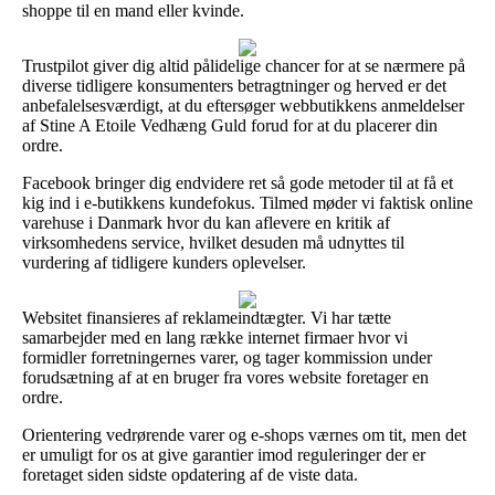
shoppe til en mand eller kvinde.
Trustpilot giver dig altid pålidelige chancer for at se nærmere på
diverse tidligere konsumenters betragtninger og herved er det
anbefalelsesværdigt, at du eftersøger webbutikkens anmeldelser
af Stine A Etoile Vedhæng Guld forud for at du placerer din
ordre.
Facebook bringer dig endvidere ret så gode metoder til at få et
kig ind i e-butikkens kundefokus. Tilmed møder vi faktisk online
varehuse i Danmark hvor du kan aflevere en kritik af
virksomhedens service, hvilket desuden må udnyttes til
vurdering af tidligere kunders oplevelser.
Websitet finansieres af reklameindtægter. Vi har tætte
samarbejder med en lang række internet firmaer hvor vi
formidler forretningernes varer, og tager kommission under
forudsætning af at en bruger fra vores website foretager en
ordre.
Orientering vedrørende varer og e-shops værnes om tit, men det
er umuligt for os at give garantier imod reguleringer der er
foretaget siden sidste opdatering af de viste data.