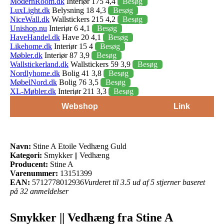
ModernRoom.dk
Interiør 175 4,4
Besøg
LuxLight.dk
Belysning 18 4,3
Besøg
NiceWall.dk
Wallstickers 215 4,2
Besøg
Unishop.nu
Interiør 6 4,1
Besøg
HaveHandel.dk
Have 20 4,1
Besøg
Likehome.dk
Interiør 15 4
Besøg
Møbler.dk
Interiør 87 3,9
Besøg
Wallstickerland.dk
Wallstickers 59 3,9
Besøg
Nordlyhome.dk
Bolig 41 3,8
Besøg
MøbelNord.dk
Bolig 76 3,5
Besøg
XL-Møbler.dk
Interiør 211 3,3
Besøg
Webshop
Link
Navn:
Stine A Etoile Vedhæng Guld
Kategori:
Smykker || Vedhæng
Producent:
Stine A
Varenummer:
13151399
EAN:
5712778012936
Vurderet til 3.5 ud af 5 stjerner baseret
på 32 anmeldelser
Smykker || Vedhæng fra Stine A