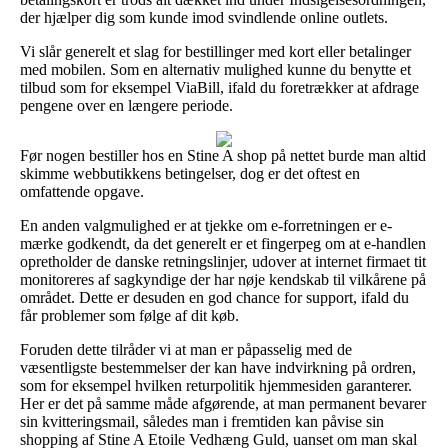
der hjælper dig som kunde imod svindlende online outlets.
Vi slår generelt et slag for bestillinger med kort eller betalinger
med mobilen. Som en alternativ mulighed kunne du benytte et
tilbud som for eksempel ViaBill, ifald du foretrækker at afdrage
pengene over en længere periode.
Før nogen bestiller hos en Stine A shop på nettet burde man altid
skimme webbutikkens betingelser, dog er det oftest en
omfattende opgave.
En anden valgmulighed er at tjekke om e-forretningen er e-
mærke godkendt, da det generelt er et fingerpeg om at e-handlen
opretholder de danske retningslinjer, udover at internet firmaet tit
monitoreres af sagkyndige der har nøje kendskab til vilkårene på
området. Dette er desuden en god chance for support, ifald du
får problemer som følge af dit køb.
Foruden dette tilråder vi at man er påpasselig med de
væsentligste bestemmelser der kan have indvirkning på ordren,
som for eksempel hvilken returpolitik hjemmesiden garanterer.
Her er det på samme måde afgørende, at man permanent bevarer
sin kvitteringsmail, således man i fremtiden kan påvise sin
shopping af Stine A Etoile Vedhæng Guld, uanset om man skal