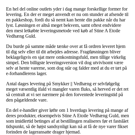
En hel del online outlets yder i dag mange forskellige former for
levering. En der er meget anvendt er nu om stunder at afsende til
en pakkeshop, fordi du så nemt kan hente din pakke når du har
lyst. Løsningen er altså meget bekvem, samt oftest endvidere
den mest letkøbte leveringsmetode ved køb af Stine A Etoile
Vedhæng Guld.
Du burde på samme måde tænke over at få ordren leveret hjem
til dig selv eller til dit arbejdes adresse. Fragtløsningen bliver
beklageligvis en sjat mere omkostningsfuld, men tillige virkelig
simpel. Den billigste leveringsversion vil dog utvivlsomt være
selv at hente varerne, som dog står og falder med at du er tæt på
e-forhandlerens lager.
Antal dages levering på Smykker || Vedhæng er selvfølgelig
meget væsentlig ifald vi mangler varen fluks, så herved er det ret
så centralt at vi ser nærmere på den forventede leveringstid på
den pågældende vare.
En del e-handler giver løfte om 1 hverdags levering på mange af
deres produkter, eksempelvis Stine A Etoile Vedhæng Guld, men
som imidlertid betinges af at bestillingen realiseres før et fastslået
tidspunkt, så de højst sandsynligt kan nå at få de nye varer fikset
forinden de lageransatte drager hjemad.