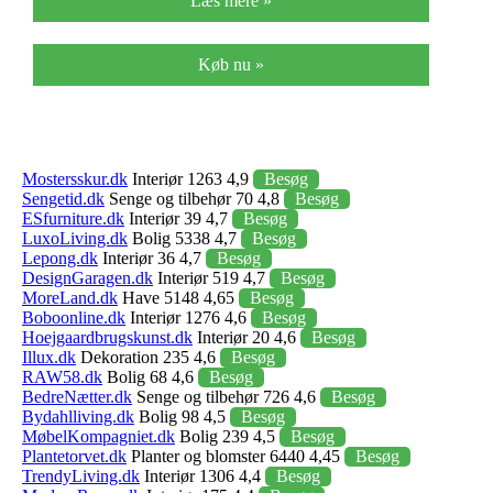
Læs mere »
Køb nu »
Mostersskur.dk
Interiør 1263 4,9
Besøg
Sengetid.dk
Senge og tilbehør 70 4,8
Besøg
ESfurniture.dk
Interiør 39 4,7
Besøg
LuxoLiving.dk
Bolig 5338 4,7
Besøg
Lepong.dk
Interiør 36 4,7
Besøg
DesignGaragen.dk
Interiør 519 4,7
Besøg
MoreLand.dk
Have 5148 4,65
Besøg
Boboonline.dk
Interiør 1276 4,6
Besøg
Hoejgaardbrugskunst.dk
Interiør 20 4,6
Besøg
Illux.dk
Dekoration 235 4,6
Besøg
RAW58.dk
Bolig 68 4,6
Besøg
BedreNætter.dk
Senge og tilbehør 726 4,6
Besøg
Bydahlliving.dk
Bolig 98 4,5
Besøg
MøbelKompagniet.dk
Bolig 239 4,5
Besøg
Plantetorvet.dk
Planter og blomster 6440 4,45
Besøg
TrendyLiving.dk
Interiør 1306 4,4
Besøg