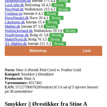
ModernRoom.dk
Interiør 175 4,4
Besøg
LuxLight.dk
Belysning 18 4,3
Besøg
NiceWall.dk
Wallstickers 215 4,2
Besøg
Unishop.nu
Interiør 6 4,1
Besøg
HaveHandel.dk
Have 20 4,1
Besøg
Likehome.dk
Interiør 15 4
Besøg
Møbler.dk
Interiør 87 3,9
Besøg
Wallstickerland.dk
Wallstickers 59 3,9
Besøg
Nordlyhome.dk
Bolig 41 3,8
Besøg
MøbelNord.dk
Bolig 76 3,5
Besøg
XL-Møbler.dk
Interiør 211 3,3
Besøg
Webshop
Link
Navn:
Stine A Ørestik Petit Creol w. Feather Guld
Kategori:
Smykker || Ørestikker
Producent:
Stine A
Varenummer:
8317401
EAN:
5712778007628
Vurderet til 3.6 ud af 5 stjerner baseret
på 38 anmeldelser
Smykker || Ørestikker fra Stine A