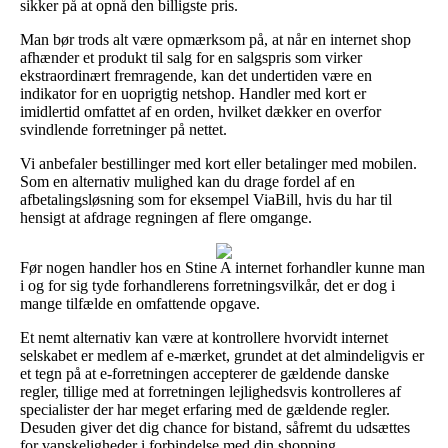
sikker på at opnå den billigste pris.
Man bør trods alt være opmærksom på, at når en internet shop
afhænder et produkt til salg for en salgspris som virker
ekstraordinært fremragende, kan det undertiden være en
indikator for en uoprigtig netshop. Handler med kort er
imidlertid omfattet af en orden, hvilket dækker en overfor
svindlende forretninger på nettet.
Vi anbefaler bestillinger med kort eller betalinger med mobilen.
Som en alternativ mulighed kan du drage fordel af en
afbetalingsløsning som for eksempel ViaBill, hvis du har til
hensigt at afdrage regningen af flere omgange.
Før nogen handler hos en Stine A internet forhandler kunne man
i og for sig tyde forhandlerens forretningsvilkår, det er dog i
mange tilfælde en omfattende opgave.
Et nemt alternativ kan være at kontrollere hvorvidt internet
selskabet er medlem af e-mærket, grundet at det almindeligvis er
et tegn på at e-forretningen accepterer de gældende danske
regler, tillige med at forretningen lejlighedsvis kontrolleres af
specialister der har meget erfaring med de gældende regler.
Desuden giver det dig chance for bistand, såfremt du udsættes
for vanskeligheder i forbindelse med din shopping.