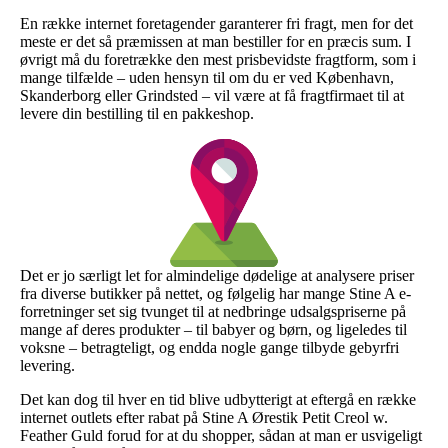
En række internet foretagender garanterer fri fragt, men for det
meste er det så præmissen at man bestiller for en præcis sum. I
øvrigt må du foretrække den mest prisbevidste fragtform, som i
mange tilfælde – uden hensyn til om du er ved København,
Skanderborg eller Grindsted – vil være at få fragtfirmaet til at
levere din bestilling til en pakkeshop.
Det er jo særligt let for almindelige dødelige at analysere priser
fra diverse butikker på nettet, og følgelig har mange Stine A e-
forretninger set sig tvunget til at nedbringe udsalgspriserne på
mange af deres produkter – til babyer og børn, og ligeledes til
voksne – betragteligt, og endda nogle gange tilbyde gebyrfri
levering.
Det kan dog til hver en tid blive udbytterigt at eftergå en række
internet outlets efter rabat på Stine A Ørestik Petit Creol w.
Feather Guld forud for at du shopper, sådan at man er usvigeligt