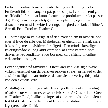
En hel del online firmaer tilbyder heldigvis flere fragtmetoder.
En favorit iblandt mange er p.t. pakkeshops, hvor det nemlig er
ret fleksibelt for dig at kunne hente dine produkter når det passer
dig. Fragtformen er jo i høj grad ukompliceret, og endda
desuden den mest letkøbte leveringsmulighed ved køb af Stine A
Ørestik Petit Creol w. Feather Guld.
Du burde lige så vel vælge at få det leveret hjem til hvor du bor
eller til hvor du arbejder. Muligheden er uheldigvis et hak mere
bekostelig, men endvidere ultra ligetil. Den mindst kostelige
leveringsmåde vil dog altid være selv at hente varerne, som
desværre nødvendiggør at du bor med kort afstand til online
virksomhedens lager.
Leveringstiden på Smykker || Ørestikker kan vise sig at være
virkelig essentiel om du behøver pakken straks, så herved er det
altså fornuftigt at man studerer det anslåede leveringstidspunkt
ved den aktuelle vare.
Adskillige e-forretninger yder levering efter en enkelt hverdag
på adskillige varenumre, eksempelvis Stine A Ørestik Petit Creol
w. Feather Guld, hvilket betinges af at ordren indsendes inden et
fast klokkeslæt, så de kan nå at få ordren distribueret forud for at
lagerpersonalet får fri.