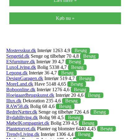
Læs mere »
Køb nu »
Mostersskur.dk
Interiør 1263 4,9
Besøg
Sengetid.dk
Senge og tilbehør 70 4,8
Besøg
ESfurniture.dk
Interiør 39 4,7
Besøg
LuxoLiving.dk
Bolig 5338 4,7
Besøg
Lepong.dk
Interiør 36 4,7
Besøg
DesignGaragen.dk
Interiør 519 4,7
Besøg
MoreLand.dk
Have 5148 4,65
Besøg
Boboonline.dk
Interiør 1276 4,6
Besøg
Hoejgaardbrugskunst.dk
Interiør 20 4,6
Besøg
Illux.dk
Dekoration 235 4,6
Besøg
RAW58.dk
Bolig 68 4,6
Besøg
BedreNætter.dk
Senge og tilbehør 726 4,6
Besøg
Bydahlliving.dk
Bolig 98 4,5
Besøg
MøbelKompagniet.dk
Bolig 239 4,5
Besøg
Plantetorvet.dk
Planter og blomster 6440 4,45
Besøg
TrendyLiving.dk
Interiør 1306 4,4
Besøg