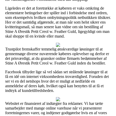
Ligeledes er det at foretrække at køberen er vaks omkring de
elementære betingelser der spiller ind i forbindelse med ordren,
som eksempelvis hvilken ombytningspolitik netbutikken tilsikrer.
Her er det samtidig afgørende, at man når som helst sikrer ens
kvitteringsmail, så man senere kan vidne om sin bestilling af
Stine A Ørestik Petit Creol w. Feather Guld, ligegyldigt om man
skal shoppe til en kvinde eller mand.
Trustpilot fremskaffer temmelig ønskværdige løsninger til at
gennemsøge diverse nuværende køberes oplevelser og derfor er
det prisværdigt, at du gransker online firmaets bedømmelser af
Stine A Ørestik Petit Creol w. Feather Guld inden du bestiller.
Facebook tilbyder lige så vel sådan set strålende løsninger til at
få en idé om internet virksomhedens troværdighed. Foruden det
ser vi en del netshops hvor det er muligt at nedfælde en
anmeldelse af deres køb, hvilket også kan benyttes til at få et
indtryk af kundetilfredsheden.
Websitet er finansieret af indtægter fra reklamer. Vi har tætte
samarbejder med mange online varehuse når vi præsenterer
forretningernes varer, og indtjener godtgørelse hvis en af vores