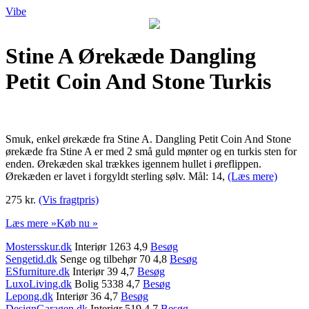
Vibe
Stine A Ørekæde Dangling
Petit Coin And Stone Turkis
Smuk, enkel ørekæde fra Stine A. Dangling Petit Coin And Stone
ørekæde fra Stine A er med 2 små guld mønter og en turkis sten for
enden. Ørekæden skal trækkes igennem hullet i øreflippen.
Ørekæden er lavet i forgyldt sterling sølv. Mål: 14,
(Læs mere)
275 kr.
(Vis fragtpris)
Læs mere »
Køb nu »
Mostersskur.dk
Interiør 1263 4,9
Besøg
Sengetid.dk
Senge og tilbehør 70 4,8
Besøg
ESfurniture.dk
Interiør 39 4,7
Besøg
LuxoLiving.dk
Bolig 5338 4,7
Besøg
Lepong.dk
Interiør 36 4,7
Besøg
DesignGaragen.dk
Interiør 519 4,7
Besøg