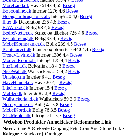
MoreLand.dk
Have 5148 4,65
Besøg
Boboonline.dk
Interiør 1276 4,6
Besøg
Hoejgaardbrugskunst.dk
Interiør 20 4,6
Besøg
Illux.dk
Dekoration 235 4,6
Besøg
RAW58.dk
Bolig 68 4,6
Besøg
BedreNætter.dk
Senge og tilbehør 726 4,6
Besøg
Bydahlliving.dk
Bolig 98 4,5
Besøg
MøbelKompagniet.dk
Bolig 239 4,5
Besøg
Plantetorvet.dk
Planter og blomster 6440 4,45
Besøg
TrendyLiving.dk
Interiør 1306 4,4
Besøg
ModernRoom.dk
Interiør 175 4,4
Besøg
LuxLight.dk
Belysning 18 4,3
Besøg
NiceWall.dk
Wallstickers 215 4,2
Besøg
Unishop.nu
Interiør 6 4,1
Besøg
HaveHandel.dk
Have 20 4,1
Besøg
Likehome.dk
Interiør 15 4
Besøg
Møbler.dk
Interiør 87 3,9
Besøg
Wallstickerland.dk
Wallstickers 59 3,9
Besøg
Nordlyhome.dk
Bolig 41 3,8
Besøg
MøbelNord.dk
Bolig 76 3,5
Besøg
XL-Møbler.dk
Interiør 211 3,3
Besøg
Webshop
Produkter
Anmeldelser
Bedømmelse
Link
Navn:
Stine A Ørekæde Dangling Petit Coin And Stone Turkis
Kategori:
Smykker || Øreringe