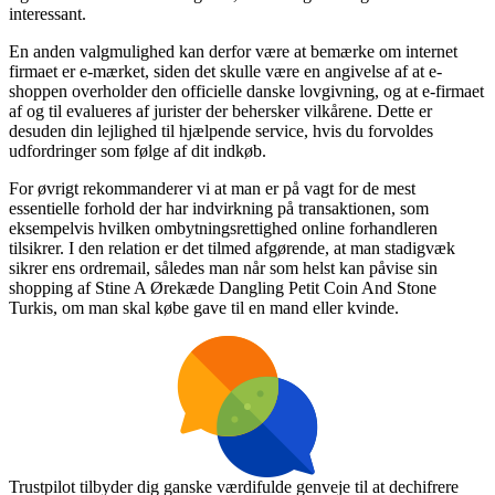
interessant.
En anden valgmulighed kan derfor være at bemærke om internet
firmaet er e-mærket, siden det skulle være en angivelse af at e-
shoppen overholder den officielle danske lovgivning, og at e-firmaet
af og til evalueres af jurister der behersker vilkårene. Dette er
desuden din lejlighed til hjælpende service, hvis du forvoldes
udfordringer som følge af dit indkøb.
For øvrigt rekommanderer vi at man er på vagt for de mest
essentielle forhold der har indvirkning på transaktionen, som
eksempelvis hvilken ombytningsrettighed online forhandleren
tilsikrer. I den relation er det tilmed afgørende, at man stadigvæk
sikrer ens ordremail, således man når som helst kan påvise sin
shopping af Stine A Ørekæde Dangling Petit Coin And Stone
Turkis, om man skal købe gave til en mand eller kvinde.
Trustpilot tilbyder dig ganske værdifulde genveje til at dechifrere