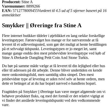
Producent:
Stine A
Varenummer:
8899266
EAN:
5712778009455
Vurderet til 4.5 ud af 5 stjerner baseret på 16
anmeldelser
Smykker || Øreringe fra Stine A
Flere internet butikker tildeler i øjeblikket en lang række forskellige
leveringstyper. Førstevalget hos mange er for nærværende at få
leveret til et udleveringssted, som gør det muligt at hente bestillingen
på et selvvalgt tidspunkt. Leveringstypen er jo meget let, samt
mange gange endda den mest prisbevidste leveringstype ved køb af
Stine A Ørekæde Dangling Petit Coin And Stone Turkis.
Du bør på samme måde vælge at få leveret til din lejlighed eller hus
eller til adressen på dit arbejde. Denne bliver undertiden en kende
mere omkostningsfuld, men samtidig ultra simpel. Den mest
prisbevidste type af levering er uden tvivl selv at hente ordren, men
dette er betinget af at du har bopæl nærved e-handlens bopæl.
Fragttiden på Smykker || Øreringe kan være meget afgørende om vi
behøver produktet fluks, og med det formål er det relativt vigtigt at
vi finder det anslåede leveringstidspunkt ved den vedkommende
vare.