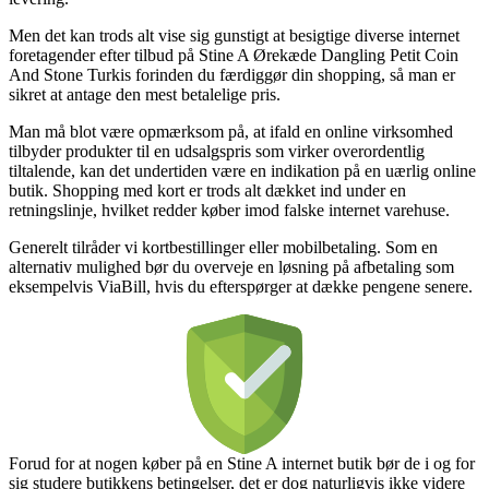
Men det kan trods alt vise sig gunstigt at besigtige diverse internet
foretagender efter tilbud på Stine A Ørekæde Dangling Petit Coin
And Stone Turkis forinden du færdiggør din shopping, så man er
sikret at antage den mest betalelige pris.
Man må blot være opmærksom på, at ifald en online virksomhed
tilbyder produkter til en udsalgspris som virker overordentlig
tiltalende, kan det undertiden være en indikation på en uærlig online
butik. Shopping med kort er trods alt dækket ind under en
retningslinje, hvilket redder køber imod falske internet varehuse.
Generelt tilråder vi kortbestillinger eller mobilbetaling. Som en
alternativ mulighed bør du overveje en løsning på afbetaling som
eksempelvis ViaBill, hvis du efterspørger at dække pengene senere.
Forud for at nogen køber på en Stine A internet butik bør de i og for
sig studere butikkens betingelser, det er dog naturligvis ikke videre