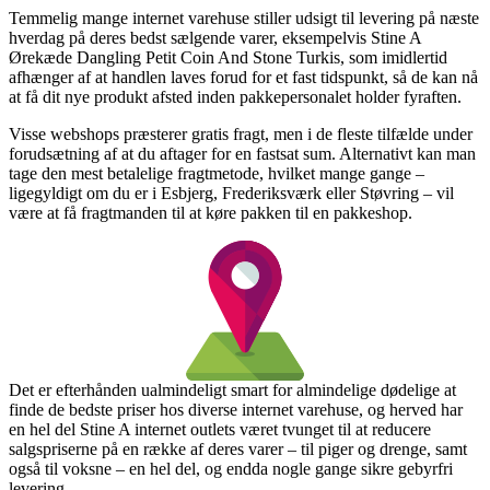
Temmelig mange internet varehuse stiller udsigt til levering på næste
hverdag på deres bedst sælgende varer, eksempelvis Stine A
Ørekæde Dangling Petit Coin And Stone Turkis, som imidlertid
afhænger af at handlen laves forud for et fast tidspunkt, så de kan nå
at få dit nye produkt afsted inden pakkepersonalet holder fyraften.
Visse webshops præsterer gratis fragt, men i de fleste tilfælde under
forudsætning af at du aftager for en fastsat sum. Alternativt kan man
tage den mest betalelige fragtmetode, hvilket mange gange –
ligegyldigt om du er i Esbjerg, Frederiksværk eller Støvring – vil
være at få fragtmanden til at køre pakken til en pakkeshop.
Det er efterhånden ualmindeligt smart for almindelige dødelige at
finde de bedste priser hos diverse internet varehuse, og herved har
en hel del Stine A internet outlets været tvunget til at reducere
salgspriserne på en række af deres varer – til piger og drenge, samt
også til voksne – en hel del, og endda nogle gange sikre gebyrfri
levering.