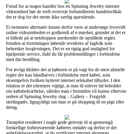
Forud for at nogen handler hos en Spinning Jewelry internet
virksomhed bør de reelt overveje forhandlerens handelsvilkår,
det er dog for det meste ikke særlig spændende.
Et nemmere alternativ kunne derfor være at undersøge hvorvidt
online virksomheden er godkendt af e-mærket, grundet at det er
et billede på at netshoppen anerkender de opstillede regler,
foruden at forretningen løbende revideres af fagfolk som
behersker lovgivningen. Det er en rigtig god mulighed for
hjælpende service, ifald du får problemstillinger i forbindelse
med din bestilling.
For øvrigt tilrådes det at køberen er på vagt for de mest aktuelle
regler der kan håndhæves i forbindelse med købet, som
eksempelvis hvilken bytteret internet selskabet tilbyder. I den
relation er det ydermere vigtigt, at man til enhver tid beholder
ens købsbekræftelse, således man i fremtiden vil kunne eftervise
ordren af Spinning Jewelry ring – Gallery – Forgyldt
sterlingsølv, ligegyldigt om man er på shopping til en pige eller
dreng.
Trustpilot resulterer i nogle gode genveje til at gennemgå
forskellige forhenværende køberes omtaler og derfor er det
anbefalelsesværdigt, at du verificerer internet shoppens