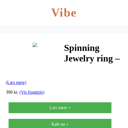
Vibe
Spinning
Jewelry ring –
Gallery –
Forgyldt
(Læs mere)
sterlingsølv
399 kr.
(Vis fragtpris)
Læs mere »
Køb nu »