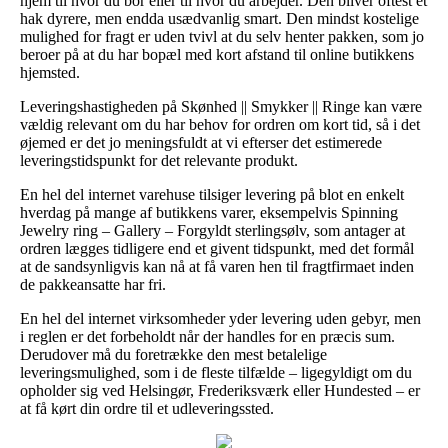
hjem til hvor du bor eller til hvor du arbejder. Den bliver oftest et
hak dyrere, men endda usædvanlig smart. Den mindst kostelige
mulighed for fragt er uden tvivl at du selv henter pakken, som jo
beroer på at du har bopæl med kort afstand til online butikkens
hjemsted.
Leveringshastigheden på Skønhed || Smykker || Ringe kan være
vældig relevant om du har behov for ordren om kort tid, så i det
øjemed er det jo meningsfuldt at vi efterser det estimerede
leveringstidspunkt for det relevante produkt.
En hel del internet varehuse tilsiger levering på blot en enkelt
hverdag på mange af butikkens varer, eksempelvis Spinning
Jewelry ring – Gallery – Forgyldt sterlingsølv, som antager at
ordren lægges tidligere end et givent tidspunkt, med det formål
at de sandsynligvis kan nå at få varen hen til fragtfirmaet inden
de pakkeansatte har fri.
En hel del internet virksomheder yder levering uden gebyr, men
i reglen er det forbeholdt når der handles for en præcis sum.
Derudover må du foretrække den mest betalelige
leveringsmulighed, som i de fleste tilfælde – ligegyldigt om du
opholder sig ved Helsingør, Frederiksværk eller Hundested – er
at få kørt din ordre til et udleveringssted.