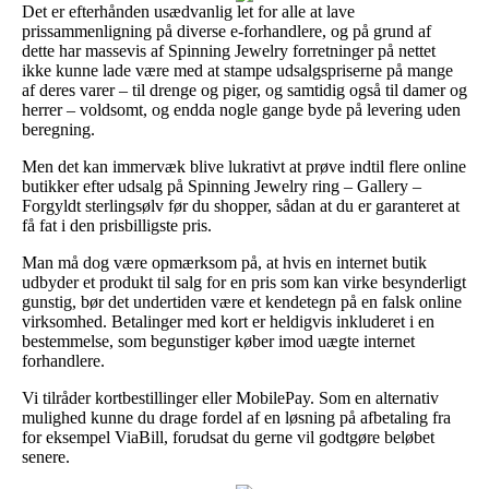
Det er efterhånden usædvanlig let for alle at lave
prissammenligning på diverse e-forhandlere, og på grund af
dette har massevis af Spinning Jewelry forretninger på nettet
ikke kunne lade være med at stampe udsalgspriserne på mange
af deres varer – til drenge og piger, og samtidig også til damer og
herrer – voldsomt, og endda nogle gange byde på levering uden
beregning.
Men det kan immervæk blive lukrativt at prøve indtil flere online
butikker efter udsalg på Spinning Jewelry ring – Gallery –
Forgyldt sterlingsølv før du shopper, sådan at du er garanteret at
få fat i den prisbilligste pris.
Man må dog være opmærksom på, at hvis en internet butik
udbyder et produkt til salg for en pris som kan virke besynderligt
gunstig, bør det undertiden være et kendetegn på en falsk online
virksomhed. Betalinger med kort er heldigvis inkluderet i en
bestemmelse, som begunstiger køber imod uægte internet
forhandlere.
Vi tilråder kortbestillinger eller MobilePay. Som en alternativ
mulighed kunne du drage fordel af en løsning på afbetaling fra
for eksempel ViaBill, forudsat du gerne vil godtgøre beløbet
senere.