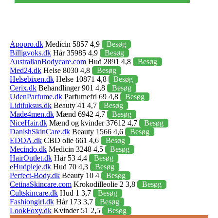
Apopro.dk
Medicin 5857 4,9
Besøg
Billigvoks.dk
Hår 35985 4,9
Besøg
AustralianBodycare.com
Hud 2891 4,8
Besøg
Med24.dk
Helse 8030 4,8
Besøg
Helsebixen.dk
Helse 10871 4,8
Besøg
Cerix.dk
Behandlinger 901 4,8
Besøg
UdenParfume.dk
Parfumefri 69 4,8
Besøg
Lidtluksus.dk
Beauty 41 4,7
Besøg
Made4men.dk
Mænd 6942 4,7
Besøg
NiceHair.dk
Mænd og kvinder 37612 4,7
Besøg
DanishSkinCare.dk
Beauty 1566 4,6
Besøg
EDOA.dk
CBD olie 661 4,6
Besøg
Mecindo.dk
Medicin 3248 4,5
Besøg
HairOutlet.dk
Hår 53 4,4
Besøg
eHudpleje.dk
Hud 70 4,3
Besøg
Perfect-Body.dk
Beauty 10 4
Besøg
CetinaSkincare.com
Krokodilleolie 2 3,8
Besøg
Cultskincare.dk
Hud 1 3,7
Besøg
Fashiongirl.dk
Hår 173 3,7
Besøg
LookFoxy.dk
Kvinder 51 2,5
Besøg