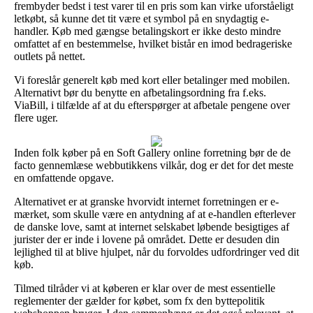
frembyder bedst i test varer til en pris som kan virke uforståeligt
letkøbt, så kunne det tit være et symbol på en snydagtig e-
handler. Køb med gængse betalingskort er ikke desto mindre
omfattet af en bestemmelse, hvilket bistår en imod bedrageriske
outlets på nettet.
Vi foreslår generelt køb med kort eller betalinger med mobilen.
Alternativt bør du benytte en afbetalingsordning fra f.eks.
ViaBill, i tilfælde af at du efterspørger at afbetale pengene over
flere uger.
Inden folk køber på en Soft Gallery online forretning bør de de
facto gennemlæse webbutikkens vilkår, dog er det for det meste
en omfattende opgave.
Alternativet er at granske hvorvidt internet forretningen er e-
mærket, som skulle være en antydning af at e-handlen efterlever
de danske love, samt at internet selskabet løbende besigtiges af
jurister der er inde i lovene på området. Dette er desuden din
lejlighed til at blive hjulpet, når du forvoldes udfordringer ved dit
køb.
Tilmed tilråder vi at køberen er klar over de mest essentielle
reglementer der gælder for købet, som fx den byttepolitik