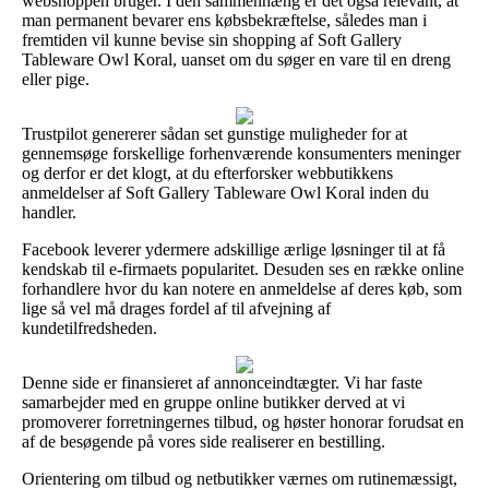
webshoppen bruger. I den sammenhæng er det også relevant, at
man permanent bevarer ens købsbekræftelse, således man i
fremtiden vil kunne bevise sin shopping af Soft Gallery
Tableware Owl Koral, uanset om du søger en vare til en dreng
eller pige.
Trustpilot genererer sådan set gunstige muligheder for at
gennemsøge forskellige forhenværende konsumenters meninger
og derfor er det klogt, at du efterforsker webbutikkens
anmeldelser af Soft Gallery Tableware Owl Koral inden du
handler.
Facebook leverer ydermere adskillige ærlige løsninger til at få
kendskab til e-firmaets popularitet. Desuden ses en række online
forhandlere hvor du kan notere en anmeldelse af deres køb, som
lige så vel må drages fordel af til afvejning af
kundetilfredsheden.
Denne side er finansieret af annonceindtægter. Vi har faste
samarbejder med en gruppe online butikker derved at vi
promoverer forretningernes tilbud, og høster honorar forudsat en
af de besøgende på vores side realiserer en bestilling.
Orientering om tilbud og netbutikker værnes om rutinemæssigt,