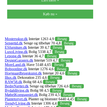
Læs mere »
Køb nu »
Mostersskur.dk
Interiør 1263 4,9
Besøg
Sengetid.dk
Senge og tilbehør 70 4,8
Besøg
ESfurniture.dk
Interiør 39 4,7
Besøg
LuxoLiving.dk
Bolig 5338 4,7
Besøg
Lepong.dk
Interiør 36 4,7
Besøg
DesignGaragen.dk
Interiør 519 4,7
Besøg
MoreLand.dk
Have 5148 4,65
Besøg
Boboonline.dk
Interiør 1276 4,6
Besøg
Hoejgaardbrugskunst.dk
Interiør 20 4,6
Besøg
Illux.dk
Dekoration 235 4,6
Besøg
RAW58.dk
Bolig 68 4,6
Besøg
BedreNætter.dk
Senge og tilbehør 726 4,6
Besøg
Bydahlliving.dk
Bolig 98 4,5
Besøg
MøbelKompagniet.dk
Bolig 239 4,5
Besøg
Plantetorvet.dk
Planter og blomster 6440 4,45
Besøg
TrendyLiving.dk
Interiør 1306 4,4
Besøg