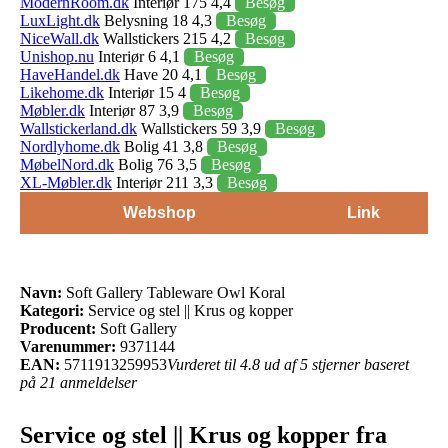
ModernRoom.dk
Interiør 175 4,4
Besøg
LuxLight.dk
Belysning 18 4,3
Besøg
NiceWall.dk
Wallstickers 215 4,2
Besøg
Unishop.nu
Interiør 6 4,1
Besøg
HaveHandel.dk
Have 20 4,1
Besøg
Likehome.dk
Interiør 15 4
Besøg
Møbler.dk
Interiør 87 3,9
Besøg
Wallstickerland.dk
Wallstickers 59 3,9
Besøg
Nordlyhome.dk
Bolig 41 3,8
Besøg
MøbelNord.dk
Bolig 76 3,5
Besøg
XL-Møbler.dk
Interiør 211 3,3
Besøg
Webshop
Link
Navn:
Soft Gallery Tableware Owl Koral
Kategori:
Service og stel || Krus og kopper
Producent:
Soft Gallery
Varenummer:
9371144
EAN:
5711913259953
Vurderet til 4.8 ud af 5 stjerner baseret
på 21 anmeldelser
Service og stel || Krus og kopper fra