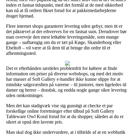
inden et fastsat tidspunkt, med det formål at de med sikkerhed
kan nå at få ordren fikset forud for at pakkemedarbejderne
drager hjemad.
Flere internet shops garanterer levering uden gebyr, men tit er
det påkrævet at der erhverves for en fastsat sum. Derudover bør
man overveje den mest letkøbte leveringsmåde, som mange
gange – uafhængig om du er tæt på Køge, Skanderborg eller
Ebeltoft – vil være at få dem til at bringe din ordre til et
afhentningssted.
Det er efterhånden særdeles problemfrit for købere at finde
information om priser på diverse webshops, og med det motiv
har masser af Soft Gallery e-handler ikke kunne slippe for at
mindske salgsværdien på varerne – til juniorer, men ligeledes til
damer og herrer – drastisk, og endda nogle gange sikre levering
uden omkostninger.
Men det kan stadigvæk vise sig gunstigt at checke et par
forskellige online forretninger efter tilbud på Soft Gallery
Tableware Owl Koral forud for at du shopper, således at du er
sikret at opnå den laveste pris.
Man skal dog ikke undervurdere, at i tilfælde af at en webbutik