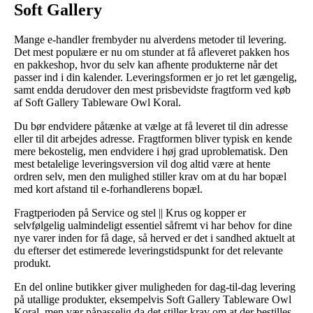
Soft Gallery
Mange e-handler frembyder nu alverdens metoder til levering.
Det mest populære er nu om stunder at få afleveret pakken hos
en pakkeshop, hvor du selv kan afhente produkterne når det
passer ind i din kalender. Leveringsformen er jo ret let gængelig,
samt endda derudover den mest prisbevidste fragtform ved køb
af Soft Gallery Tableware Owl Koral.
Du bør endvidere påtænke at vælge at få leveret til din adresse
eller til dit arbejdes adresse. Fragtformen bliver typisk en kende
mere bekostelig, men endvidere i høj grad uproblematisk. Den
mest betalelige leveringsversion vil dog altid være at hente
ordren selv, men den mulighed stiller krav om at du har bopæl
med kort afstand til e-forhandlerens bopæl.
Fragtperioden på Service og stel || Krus og kopper er
selvfølgelig ualmindeligt essentiel såfremt vi har behov for dine
nye varer inden for få dage, så herved er det i sandhed aktuelt at
du efterser det estimerede leveringstidspunkt for det relevante
produkt.
En del online butikker giver muligheden for dag-til-dag levering
på utallige produkter, eksempelvis Soft Gallery Tableware Owl
Koral, men vær påpasselig da det stiller krav om at der bestilles