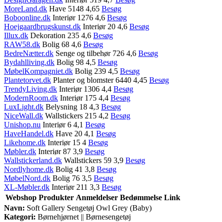
MoreLand.dk
Have 5148 4,65
Besøg
Boboonline.dk
Interiør 1276 4,6
Besøg
Hoejgaardbrugskunst.dk
Interiør 20 4,6
Besøg
Illux.dk
Dekoration 235 4,6
Besøg
RAW58.dk
Bolig 68 4,6
Besøg
BedreNætter.dk
Senge og tilbehør 726 4,6
Besøg
Bydahlliving.dk
Bolig 98 4,5
Besøg
MøbelKompagniet.dk
Bolig 239 4,5
Besøg
Plantetorvet.dk
Planter og blomster 6440 4,45
Besøg
TrendyLiving.dk
Interiør 1306 4,4
Besøg
ModernRoom.dk
Interiør 175 4,4
Besøg
LuxLight.dk
Belysning 18 4,3
Besøg
NiceWall.dk
Wallstickers 215 4,2
Besøg
Unishop.nu
Interiør 6 4,1
Besøg
HaveHandel.dk
Have 20 4,1
Besøg
Likehome.dk
Interiør 15 4
Besøg
Møbler.dk
Interiør 87 3,9
Besøg
Wallstickerland.dk
Wallstickers 59 3,9
Besøg
Nordlyhome.dk
Bolig 41 3,8
Besøg
MøbelNord.dk
Bolig 76 3,5
Besøg
XL-Møbler.dk
Interiør 211 3,3
Besøg
Webshop
Produkter
Anmeldelser
Bedømmelse
Link
Navn:
Soft Gallery Sengetøj Owl Grey (Baby)
Kategori:
Børnehjørnet || Børnesengetøj