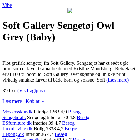
Vibe
Soft Gallery Sengetøj Owl
Grey (Baby)
Flot grafisk sengetøj fra Soft Gallery. Sengetøjet har et sødt ugle
print som er lavet i samarbejde med Kristine Mandsberg. Betrækket
er af 100 % bomuld. Soft Gallery lavet skønne og unikke print i
virkelig smukke farver til både børn og voksne. Soft
(Læs mere)
350 kr.
(Vis fragtpris)
Læs mere »
Køb nu »
Mostersskur.dk
Interiør 1263 4,9
Besøg
Sengetid.dk
Senge og tilbehør 70 4,8
Besøg
ESfurniture.dk
Interiør 39 4,7
Besøg
LuxoLiving.dk
Bolig 5338 4,7
Besøg
Lepong.dk
Interiør 36 4,7
Besøg
DesignGaragen.dk
Interiør 519 4,7
Besøg