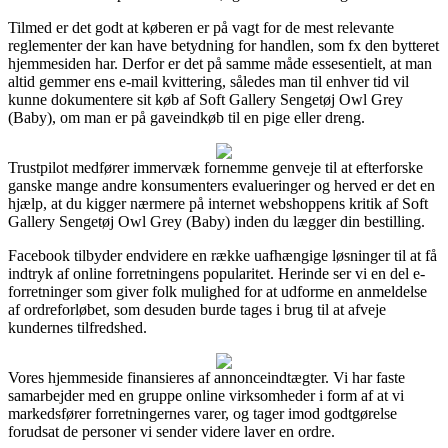
Tilmed er det godt at køberen er på vagt for de mest relevante
reglementer der kan have betydning for handlen, som fx den bytteret
hjemmesiden har. Derfor er det på samme måde essesentielt, at man
altid gemmer ens e-mail kvittering, således man til enhver tid vil
kunne dokumentere sit køb af Soft Gallery Sengetøj Owl Grey
(Baby), om man er på gaveindkøb til en pige eller dreng.
Trustpilot medfører immervæk fornemme genveje til at efterforske
ganske mange andre konsumenters evalueringer og herved er det en
hjælp, at du kigger nærmere på internet webshoppens kritik af Soft
Gallery Sengetøj Owl Grey (Baby) inden du lægger din bestilling.
Facebook tilbyder endvidere en række uafhængige løsninger til at få
indtryk af online forretningens popularitet. Herinde ser vi en del e-
forretninger som giver folk mulighed for at udforme en anmeldelse
af ordreforløbet, som desuden burde tages i brug til at afveje
kundernes tilfredshed.
Vores hjemmeside finansieres af annonceindtægter. Vi har faste
samarbejder med en gruppe online virksomheder i form af at vi
markedsfører forretningernes varer, og tager imod godtgørelse
forudsat de personer vi sender videre laver en ordre.