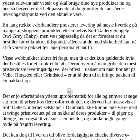
yderst relevant når vi står og skal bruge dine nye produkter nu og
her, så herved er det helt passende at du gransker det anslåede
leveringstidspunkt ved den aktuelle vare.
En lang række e-forhandlere præsterer levering på næste hverdag på
mange af shoppens produkter, eksempelvis Soft Gallery Sengetøj
Owl Grey (Baby), men vær påpasselig da det er forudsat at du
bestiller før et konkret tidspunkt, således at de med sikkerhed kan nå
at få varerne pakket før lagerpersonalet har fri.
Visse webbutikker sikrer fri fragt, men tit er det kun gældende hvis
der bestilles for et konkret beløb. Derudover må man gribe den mest
prisbevidste leveringsudgave, der oftest – uanset om man bor tæt på
Vejle, Ringsted eller Grindsted – er at få dem til at bringe pakken til
en pakkeshop.
Det er jo efterhånden yderst uproblematisk for alle og enhver at søge
sig frem til priser hos flere e-forretninger, og derved har massevis af
Soft Gallery internet selskaber i Danmark ikke kunne lade være med
at tvinge prisniveauet på en række af deres produkter – til piger og
drenge, men også til voksne – en hel del, og endda nogle gange
byde på fragtfri levering.
Det kan dog til hver en tid blive fordelagtigt at checke diverse e-