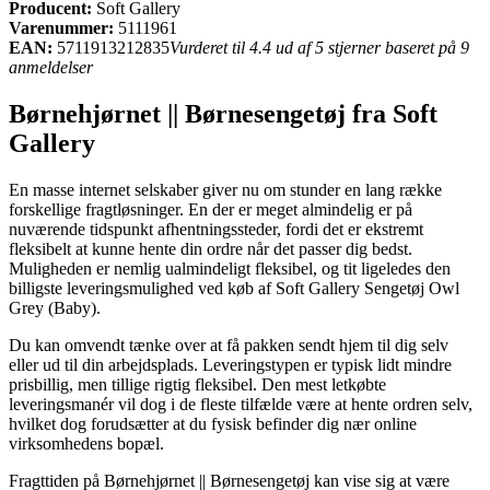
Producent:
Soft Gallery
Varenummer:
5111961
EAN:
5711913212835
Vurderet til 4.4 ud af 5 stjerner baseret på 9
anmeldelser
Børnehjørnet || Børnesengetøj fra Soft
Gallery
En masse internet selskaber giver nu om stunder en lang række
forskellige fragtløsninger. En der er meget almindelig er på
nuværende tidspunkt afhentningssteder, fordi det er ekstremt
fleksibelt at kunne hente din ordre når det passer dig bedst.
Muligheden er nemlig ualmindeligt fleksibel, og tit ligeledes den
billigste leveringsmulighed ved køb af Soft Gallery Sengetøj Owl
Grey (Baby).
Du kan omvendt tænke over at få pakken sendt hjem til dig selv
eller ud til din arbejdsplads. Leveringstypen er typisk lidt mindre
prisbillig, men tillige rigtig fleksibel. Den mest letkøbte
leveringsmanér vil dog i de fleste tilfælde være at hente ordren selv,
hvilket dog forudsætter at du fysisk befinder dig nær online
virksomhedens bopæl.
Fragttiden på Børnehjørnet || Børnesengetøj kan vise sig at være