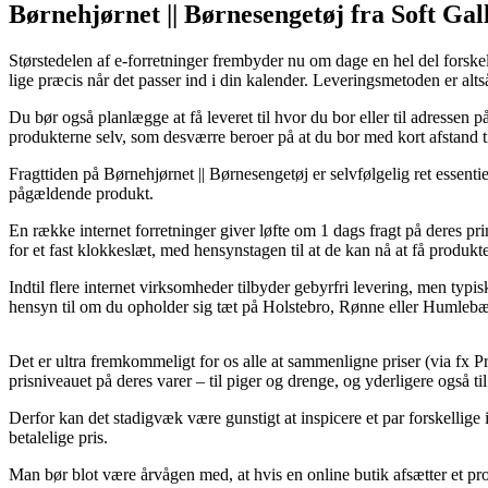
Børnehjørnet || Børnesengetøj fra Soft Gal
Størstedelen af e-forretninger frembyder nu om dage en hel del forskell
lige præcis når det passer ind i din kalender. Leveringsmetoden er a
Du bør også planlægge at få leveret til hvor du bor eller til adressen 
produkterne selv, som desværre beroer på at du bor med kort afstand ti
Fragttiden på Børnehjørnet || Børnesengetøj er selvfølgelig ret essentie
pågældende produkt.
En række internet forretninger giver løfte om 1 dags fragt på deres 
for et fast klokkeslæt, med hensynstagen til at de kan nå at få produkt
Indtil flere internet virksomheder tilbyder gebyrfri levering, men ty
hensyn til om du opholder sig tæt på Holstebro, Rønne eller Humlebæk –
Det er ultra fremkommeligt for os alle at sammenligne priser (via fx P
prisniveauet på deres varer – til piger og drenge, og yderligere også
Derfor kan det stadigvæk være gunstigt at inspicere et par forskellige
betalelige pris.
Man bør blot være årvågen med, at hvis en online butik afsætter et pro