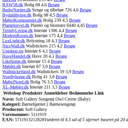
RAW58.dk
Bolig 68 4,6
Besøg
BedreNætter.dk
Senge og tilbehør 726 4,6
Besøg
Bydahlliving.dk
Bolig 98 4,5
Besøg
MøbelKompagniet.dk
Bolig 239 4,5
Besøg
Plantetorvet.dk
Planter og blomster 6440 4,45
Besøg
TrendyLiving.dk
Interiør 1306 4,4
Besøg
ModernRoom.dk
Interiør 175 4,4
Besøg
LuxLight.dk
Belysning 18 4,3
Besøg
NiceWall.dk
Wallstickers 215 4,2
Besøg
Unishop.nu
Interiør 6 4,1
Besøg
HaveHandel.dk
Have 20 4,1
Besøg
Likehome.dk
Interiør 15 4
Besøg
Møbler.dk
Interiør 87 3,9
Besøg
Wallstickerland.dk
Wallstickers 59 3,9
Besøg
Nordlyhome.dk
Bolig 41 3,8
Besøg
MøbelNord.dk
Bolig 76 3,5
Besøg
XL-Møbler.dk
Interiør 211 3,3
Besøg
Webshop
Produkter
Anmeldelser
Bedømmelse
Link
Navn:
Soft Gallery Sengetøj Owl Creme (Baby)
Kategori:
Børnehjørnet || Børnesengetøj
Producent:
Soft Gallery
Varenummer:
5111919
EAN:
5711913212828
Vurderet til 4.5 ud af 5 stjerner baseret på 20