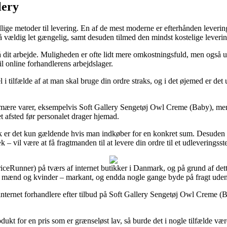
lery
ige metoder til levering. En af de mest moderne er efterhånden levering t
ltså vældig let gængelig, samt desuden tilmed den mindst kostelige lev
på dit arbejde. Muligheden er ofte lidt mere omkostningsfuld, men også u
l online forhandlerens arbejdslager.
l i tilfælde af at man skal bruge din ordre straks, og i det øjemed er det 
primære varer, eksempelvis Soft Gallery Sengetøj Owl Creme (Baby), men
et afsted før personalet drager hjemad.
pisk er det kun gældende hvis man indkøber for en konkret sum. Desuden 
 vil være at få fragtmanden til at levere din ordre til et udleveringsst
riceRunner) på tværs af internet butikker i Danmark, og på grund af dett
 til mænd og kvinder – markant, og endda nogle gange byde på fragt uden
 internet forhandlere efter tilbud på Soft Gallery Sengetøj Owl Creme (B
dukt for en pris som er grænseløst lav, så burde det i nogle tilfælde v