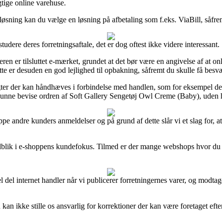
gtige online varehuse.
 løsning kan du vælge en løsning på afbetaling som f.eks. ViaBill, såfre
udere deres forretningsaftale, det er dog oftest ikke videre interessant.
n er tilsluttet e-mærket, grundet at det bør være en angivelse af at on
te er desuden en god lejlighed til opbakning, såfremt du skulle få besv
tægter der kan håndhæves i forbindelse med handlen, som for eksempel den
unne bevise ordren af Soft Gallery Sengetøj Owl Creme (Baby), uden hen
ruppe andre kunders anmeldelser og på grund af dette slår vi et slag for
ndblik i e-shoppens kundefokus. Tilmed er der mange webshops hvor du k
l del internet handler når vi publicerer forretningernes varer, og modt
an ikke stille os ansvarlig for korrektioner der kan være foretaget efter