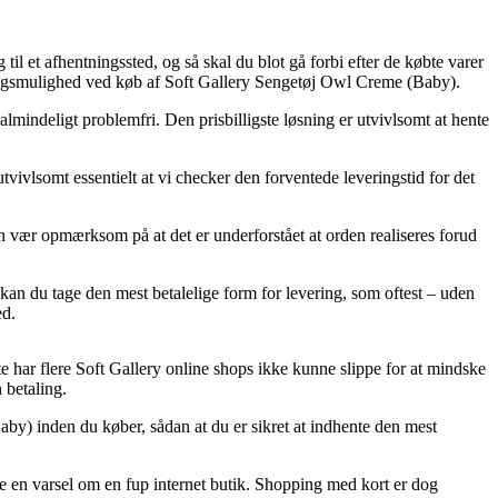
il et afhentningssted, og så skal du blot gå forbi efter de købte varer
eringsmulighed ved køb af Soft Gallery Sengetøj Owl Creme (Baby).
almindeligt problemfri. Den prisbilligste løsning er utvivlsomt at hente
utvivlsomt essentielt at vi checker den forventede leveringstid for det
 vær opmærksom på at det er underforstået at orden realiseres forud
kan du tage den mest betalelige form for levering, som oftest – uden
ed.
e har flere Soft Gallery online shops ikke kunne slippe for at mindske
 betaling.
aby) inden du køber, sådan at du er sikret at indhente den mest
ære en varsel om en fup internet butik. Shopping med kort er dog