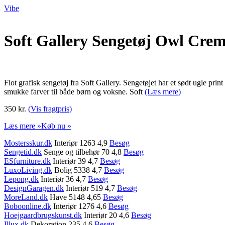
Vibe
Soft Gallery Sengetøj Owl Cre
Flot grafisk sengetøj fra Soft Gallery. Sengetøjet har et sødt ugle pr
smukke farver til både børn og voksne. Soft
(Læs mere)
350 kr.
(Vis fragtpris)
Læs mere »
Køb nu »
Mostersskur.dk
Interiør 1263 4,9
Besøg
Sengetid.dk
Senge og tilbehør 70 4,8
Besøg
ESfurniture.dk
Interiør 39 4,7
Besøg
LuxoLiving.dk
Bolig 5338 4,7
Besøg
Lepong.dk
Interiør 36 4,7
Besøg
DesignGaragen.dk
Interiør 519 4,7
Besøg
MoreLand.dk
Have 5148 4,65
Besøg
Boboonline.dk
Interiør 1276 4,6
Besøg
Hoejgaardbrugskunst.dk
Interiør 20 4,6
Besøg
Illux.dk
Dekoration 235 4,6
Besøg