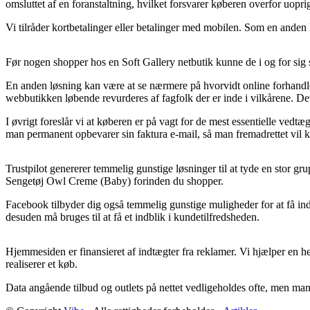
omsluttet af en foranstaltning, hvilket forsvarer køberen overfor uopri
Vi tilråder kortbetalinger eller betalinger med mobilen. Som en anden
Før nogen shopper hos en Soft Gallery netbutik kunne de i og for sig st
En anden løsning kan være at se nærmere på hvorvidt online forhandlere
webbutikken løbende revurderes af fagfolk der er inde i vilkårene. Det
I øvrigt foreslår vi at køberen er på vagt for de mest essentielle ved
man permanent opbevarer sin faktura e-mail, så man fremadrettet vil k
Trustpilot genererer temmelig gunstige løsninger til at tyde en stor g
Sengetøj Owl Creme (Baby) forinden du shopper.
Facebook tilbyder dig også temmelig gunstige muligheder for at få i
desuden må bruges til at få et indblik i kundetilfredsheden.
Hjemmesiden er finansieret af indtægter fra reklamer. Vi hjælper en he
realiserer et køb.
Data angående tilbud og outlets på nettet vedligeholdes ofte, men man k