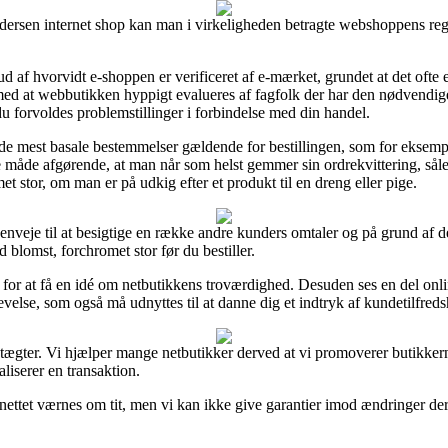
ersen internet shop kan man i virkeligheden betragte webshoppens regle
ud af hvorvidt e-shoppen er verificeret af e-mærket, grundet at det ofte 
ige med at webbutikken hyppigt evalueres af fagfolk der har den nødven
d du forvoldes problemstillinger i forbindelse med din handel.
er de mest basale bestemmelser gældende for bestillingen, som for ekse
åde afgørende, at man når som helst gemmer sin ordrekvittering, såled
 stor, om man er på udkig efter et produkt til en dreng eller pige.
enveje til at besigtige en række andre kunders omtaler og på grund af det
lomst, forchromet stor før du bestiller.
or at få en idé om netbutikkens troværdighed. Desuden ses en del onlin
velse, som også må udnyttes til at danne dig et indtryk af kundetilfred
ægter. Vi hjælper mange netbutikker derved at vi promoverer butikkerne
aliserer en transaktion.
ettet værnes om tit, men vi kan ikke give garantier imod ændringer der 