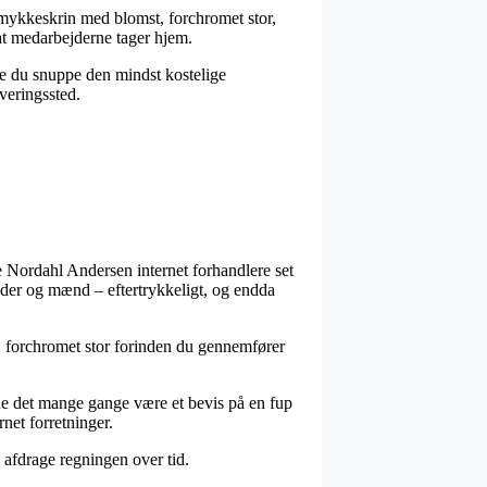
Smykkeskrin med blomst, forchromet stor,
 at medarbejderne tager hjem.
ne du snuppe den mindst kostelige
veringssted.
ste Nordahl Andersen internet forhandlere set
inder og mænd – eftertrykkeligt, og endda
t, forchromet stor forinden du gennemfører
urde det mange gange være et bevis på en fup
net forretninger.
l afdrage regningen over tid.