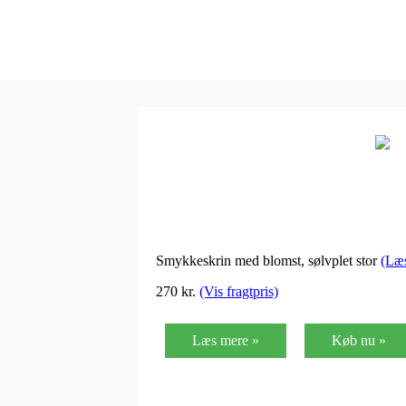
Smykkeskrin med blomst, sølvplet stor
(Læ
270 kr.
(Vis fragtpris)
Læs mere »
Køb nu »