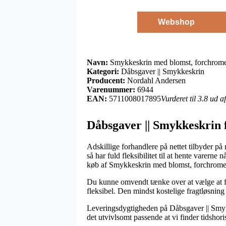
Webshop
Navn:
Smykkeskrin med blomst, forchromet
Kategori:
Dåbsgaver || Smykkeskrin
Producent:
Nordahl Andersen
Varenummer:
6944
EAN:
5711008017895
Vurderet til 3.8 ud 
Dåbsgaver || Smykkeskrin
Adskillige forhandlere på nettet tilbyder på
så har fuld fleksibilitet til at hente varerne 
køb af Smykkeskrin med blomst, forchromet
Du kunne omvendt tænke over at vælge at få l
fleksibel. Den mindst kostelige fragtløsning
Leveringsdygtigheden på Dåbsgaver || Smykk
det utvivlsomt passende at vi finder tidsho