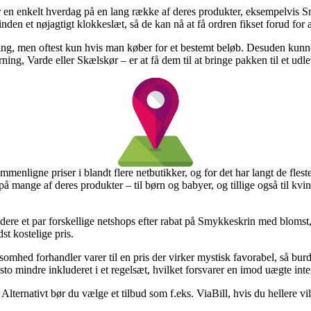
er en enkelt hverdag på en lang række af deres produkter, eksempelvis 
inden et nøjagtigt klokkeslæt, så de kan nå at få ordren fikset forud for
ring, men oftest kun hvis man køber for et bestemt beløb. Desuden kun
ing, Varde eller Skælskør – er at få dem til at bringe pakken til et udle
ammenligne priser i blandt flere netbutikker, og for det har langt de fle
på mange af deres produkter – til børn og babyer, og tillige også til kv
studere et par forskellige netshops efter rabat på Smykkeskrin med bloms
st kostelige pris.
ksomhed forhandler varer til en pris der virker mystisk favorabel, så b
to mindre inkluderet i et regelsæt, hvilket forsvarer en imod uægte inter
Alternativt bør du vælge et tilbud som f.eks. ViaBill, hvis du hellere vi