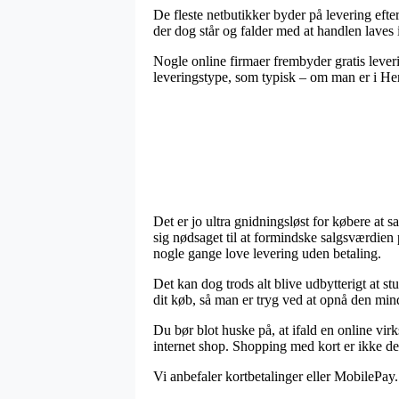
De fleste netbutikker byder på levering eft
der dog står og falder med at handlen laves 
Nogle online firmaer frembyder gratis leve
leveringstype, som typisk – om man er i Hern
Det er jo ultra gnidningsløst for købere at s
sig nødsaget til at formindske salgsværdien 
nogle gange love levering uden betaling.
Det kan dog trods alt blive udbytterigt at 
dit køb, så man er tryg ved at opnå den mind
Du bør blot huske på, at ifald en online vir
internet shop. Shopping med kort er ikke des
Vi anbefaler kortbetalinger eller MobilePay. 