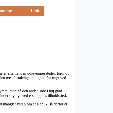
melse
Link
ne er efterhånden udleveringssteder, fordi du
es den mest betalelige mulighed for fragt ved
dyrere, men på den anden side i høj grad
finder dig lige ved e-shoppens tilholdssted.
 mangler varen om et øjeblik, så derfor er