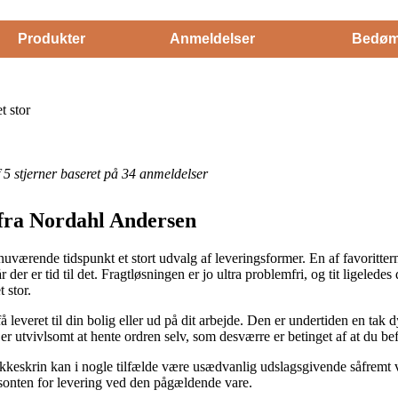
Produkter
Anmeldelser
Bedøm
 stor
af 5 stjerner baseret på 34 anmeldelser
 fra Nordahl Andersen
 nuværende tidspunkt et stort udvalg af leveringsformer. En af favoritter
når der er tid til det. Fragtløsningen er jo ultra problemfri, og tit ligeled
 stor.
everet til din bolig eller ud på dit arbejde. Den er undertiden en tak 
 er utvivlsomt at hente ordren selv, som desværre er betinget af at du be
eskrin kan i nogle tilfælde være usædvanlig udslagsgivende såfremt vi
risonten for levering ved den pågældende vare.