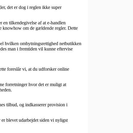
r, det er dog i reglen ikke super
er en tilkendegivelse af at e-handlen
dige knowhow om de gældende regler. Dette
mpel hvilken ombytningsrettighed netbutikken
es man i fremtiden vil kunne eftervise
te foreslår vi, at du udforsker online
e forretninger hvor det er muligt at
sheden.
s tilbud, og indkasserer provision i
er blevet udarbejdet siden vi nyligst