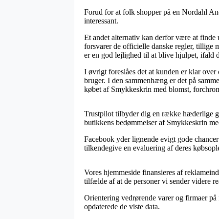
Forud for at folk shopper på en Nordahl And
interessant.
Et andet alternativ kan derfor være at finde 
forsvarer de officielle danske regler, till
er en god lejlighed til at blive hjulpet, ifal
I øvrigt foreslåes det at kunden er klar ov
bruger. I den sammenhæng er det på samme m
købet af Smykkeskrin med blomst, forchromet
Trustpilot tilbyder dig en række hæderlige g
butikkens bedømmelser af Smykkeskrin med b
Facebook yder lignende evigt gode chancer f
tilkendegive en evaluering af deres købsople
Vores hjemmeside finansieres af reklameindt
tilfælde af at de personer vi sender videre re
Orientering vedrørende varer og firmaer på n
opdaterede de viste data.