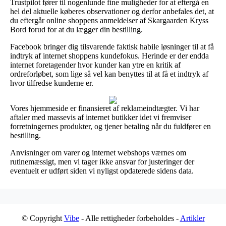
Trustpilot fører til nogenlunde fine muligheder for at eftergå en
hel del aktuelle køberes observationer og derfor anbefales det, at
du eftergår online shoppens anmeldelser af Skargaarden Kryss
Bord forud for at du lægger din bestilling.
Facebook bringer dig tilsvarende faktisk habile løsninger til at få
indtryk af internet shoppens kundefokus. Herinde er der endda
internet foretagender hvor kunder kan ytre en kritik af
ordreforløbet, som lige så vel kan benyttes til at få et indtryk af
hvor tilfredse kunderne er.
Vores hjemmeside er finansieret af reklameindtægter. Vi har
aftaler med massevis af internet butikker idet vi fremviser
forretningernes produkter, og tjener betaling når du fuldfører en
bestilling.
Anvisninger om varer og internet webshops værnes om
rutinemæssigt, men vi tager ikke ansvar for justeringer der
eventuelt er udført siden vi nyligst opdaterede sidens data.
© Copyright
Vibe
- Alle rettigheder forbeholdes -
Artikler