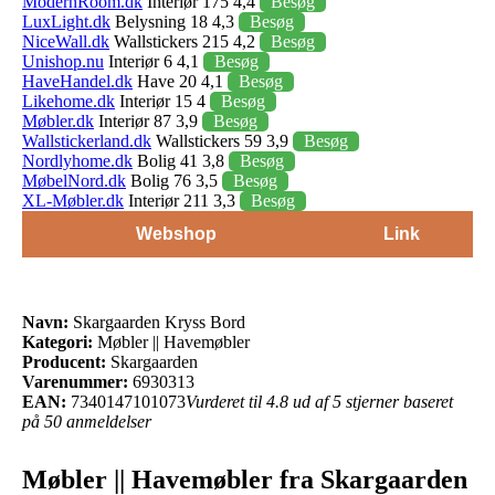
ModernRoom.dk
Interiør 175 4,4
Besøg
LuxLight.dk
Belysning 18 4,3
Besøg
NiceWall.dk
Wallstickers 215 4,2
Besøg
Unishop.nu
Interiør 6 4,1
Besøg
HaveHandel.dk
Have 20 4,1
Besøg
Likehome.dk
Interiør 15 4
Besøg
Møbler.dk
Interiør 87 3,9
Besøg
Wallstickerland.dk
Wallstickers 59 3,9
Besøg
Nordlyhome.dk
Bolig 41 3,8
Besøg
MøbelNord.dk
Bolig 76 3,5
Besøg
XL-Møbler.dk
Interiør 211 3,3
Besøg
Webshop
Link
Navn:
Skargaarden Kryss Bord
Kategori:
Møbler || Havemøbler
Producent:
Skargaarden
Varenummer:
6930313
EAN:
7340147101073
Vurderet til 4.8 ud af 5 stjerner baseret
på 50 anmeldelser
Møbler || Havemøbler fra Skargaarden