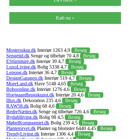
Køb nu »
Mostersskur.dk
Interiør 1263 4,9
Besøg
Sengetid.dk
Senge og tilbehør 70 4,8
Besøg
ESfurniture.dk
Interiør 39 4,7
Besøg
LuxoLiving.dk
Bolig 5338 4,7
Besøg
Lepong.dk
Interiør 36 4,7
Besøg
DesignGaragen.dk
Interiør 519 4,7
Besøg
MoreLand.dk
Have 5148 4,65
Besøg
Boboonline.dk
Interiør 1276 4,6
Besøg
Hoejgaardbrugskunst.dk
Interiør 20 4,6
Besøg
Illux.dk
Dekoration 235 4,6
Besøg
RAW58.dk
Bolig 68 4,6
Besøg
BedreNætter.dk
Senge og tilbehør 726 4,6
Besøg
Bydahlliving.dk
Bolig 98 4,5
Besøg
MøbelKompagniet.dk
Bolig 239 4,5
Besøg
Plantetorvet.dk
Planter og blomster 6440 4,45
Besøg
TrendyLiving.dk
Interiør 1306 4,4
Besøg