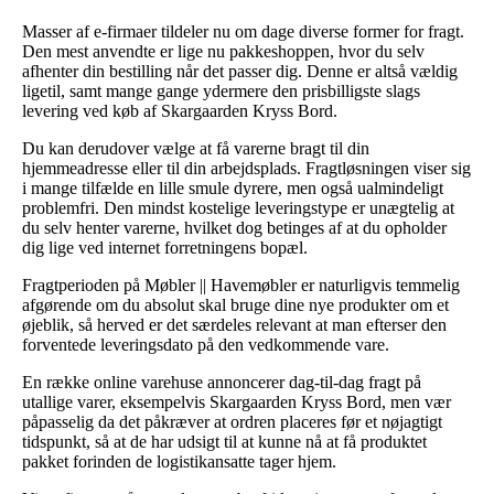
Masser af e-firmaer tildeler nu om dage diverse former for fragt.
Den mest anvendte er lige nu pakkeshoppen, hvor du selv
afhenter din bestilling når det passer dig. Denne er altså vældig
ligetil, samt mange gange ydermere den prisbilligste slags
levering ved køb af Skargaarden Kryss Bord.
Du kan derudover vælge at få varerne bragt til din
hjemmeadresse eller til din arbejdsplads. Fragtløsningen viser sig
i mange tilfælde en lille smule dyrere, men også ualmindeligt
problemfri. Den mindst kostelige leveringstype er unægtelig at
du selv henter varerne, hvilket dog betinges af at du opholder
dig lige ved internet forretningens bopæl.
Fragtperioden på Møbler || Havemøbler er naturligvis temmelig
afgørende om du absolut skal bruge dine nye produkter om et
øjeblik, så herved er det særdeles relevant at man efterser den
forventede leveringsdato på den vedkommende vare.
En række online varehuse annoncerer dag-til-dag fragt på
utallige varer, eksempelvis Skargaarden Kryss Bord, men vær
påpasselig da det påkræver at ordren placeres før et nøjagtigt
tidspunkt, så at de har udsigt til at kunne nå at få produktet
pakket forinden de logistikansatte tager hjem.