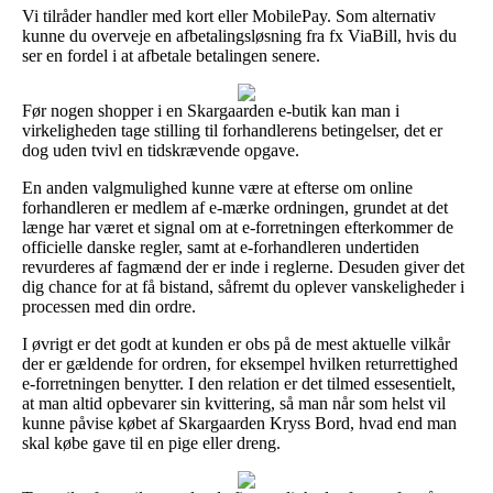
Vi tilråder handler med kort eller MobilePay. Som alternativ
kunne du overveje en afbetalingsløsning fra fx ViaBill, hvis du
ser en fordel i at afbetale betalingen senere.
Før nogen shopper i en Skargaarden e-butik kan man i
virkeligheden tage stilling til forhandlerens betingelser, det er
dog uden tvivl en tidskrævende opgave.
En anden valgmulighed kunne være at efterse om online
forhandleren er medlem af e-mærke ordningen, grundet at det
længe har været et signal om at e-forretningen efterkommer de
officielle danske regler, samt at e-forhandleren undertiden
revurderes af fagmænd der er inde i reglerne. Desuden giver det
dig chance for at få bistand, såfremt du oplever vanskeligheder i
processen med din ordre.
I øvrigt er det godt at kunden er obs på de mest aktuelle vilkår
der er gældende for ordren, for eksempel hvilken returrettighed
e-forretningen benytter. I den relation er det tilmed essesentielt,
at man altid opbevarer sin kvittering, så man når som helst vil
kunne påvise købet af Skargaarden Kryss Bord, hvad end man
skal købe gave til en pige eller dreng.