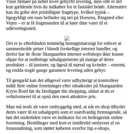
Visse firmaer på nettet lover gebyrfri levering, men ofte er det
kun gældende hvis du indkøber for et fastslået beløb. Alternativt
kan du gribe den prisbilligste fragttype, hvilket typisk –
ligegyldigt om man befinder sig tæt på Horsens, Ringsted eller
Vejen – er at få fragtmanden til at køre dine varer til et
udleveringssted.
Det er jo efterhånden temmelig hensigtsmæssigt for enhver at
sammenholde priser i blandt forskellige internet handler, og
derfor har de fleste Skargaarden internet webshops ikke kunne
slippe for at nedbringe udsalgspriserne på mange af deres
produkter – til juniorer, og ligeså til mænd og kvinder – enormt,
og endda nogle gange garantere levering uden gebyr.
Til gengæld kan det alligevel være udbytterigt at kontrollere
indtil flere online forretninger efter rabatkoder på Skargaarden
Kryss Bord før du færdiggør din shopping, sådan at du er
velinformeret til at opnå den mest attraktive pris.
Man må trods alt være omhyggelig med, at når en shop tilbyder
deres varer til en udsalgspris som er usædvanlig fremragende, så
bør det undertiden være en indikator for en bedragerisk online
forretning. Bestillinger med kort er imidlertid omfavnet af en
foranstaltning, som støtter køberen overfor fup e-shops.