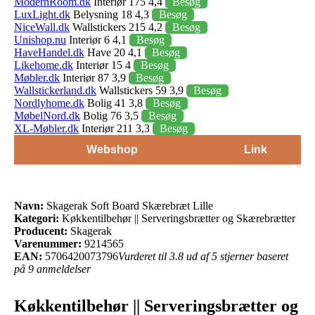
ModernRoom.dk
Interiør 175 4,4
Besøg
LuxLight.dk
Belysning 18 4,3
Besøg
NiceWall.dk
Wallstickers 215 4,2
Besøg
Unishop.nu
Interiør 6 4,1
Besøg
HaveHandel.dk
Have 20 4,1
Besøg
Likehome.dk
Interiør 15 4
Besøg
Møbler.dk
Interiør 87 3,9
Besøg
Wallstickerland.dk
Wallstickers 59 3,9
Besøg
Nordlyhome.dk
Bolig 41 3,8
Besøg
MøbelNord.dk
Bolig 76 3,5
Besøg
XL-Møbler.dk
Interiør 211 3,3
Besøg
Webshop
Link
Navn:
Skagerak Soft Board Skærebræt Lille
Kategori:
Køkkentilbehør || Serveringsbrætter og Skærebrætter
Producent:
Skagerak
Varenummer:
9214565
EAN:
5706420073796
Vurderet til 3.8 ud af 5 stjerner baseret
på 9 anmeldelser
Køkkentilbehør || Serveringsbrætter og