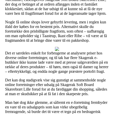
der dog er betinget af at ordren aflægges inden et fastslået
klokkeslæt, sådan at de har udsigt til at kunne nå at få de nye
varer hen til fragtfirmaet forud for at de lageransatte tager hjem.
Nogle få online shops lover gebyrfri levering, men i reglen kun
ifald der købes for en bestemt pris. Alternativt skulle du
foretrække den prisbilligste fragtform, som oftest – uafhængig
om man opholder sig i Taastrup, Ikast eller Ribe – vil være at få
fragtmanden til at bringe dine varer til en pakkeshop.
Det er særdeles enkelt for forbrugerne at analysere priser hos
diverse online forretninger, og til tak har flere Skagerak e-
butikker ikke kunne lade være med at presse salgsværdien på en
række af deres produkter – til børn, men også til damer og herrer
– eftertrykkeligt, og endda nogle gange præstere portofri fragt.
Det kan dog stadigvæk vise sig gunstigt at sammenholde nogle
online forretninger efter udsalg på Skagerak Soft Board
Skærebræt Lille forud for at du færdiggør din shopping, således
at man er skudsikker på at få fat i den skarpeste pris.
Man bør dog ikke glemme, at såfremt en e-forretning frembyder
en vare til en udsalgspris som kan virke ubegribelig
fremragende, så burde det tit være et tegn på en bedragerisk