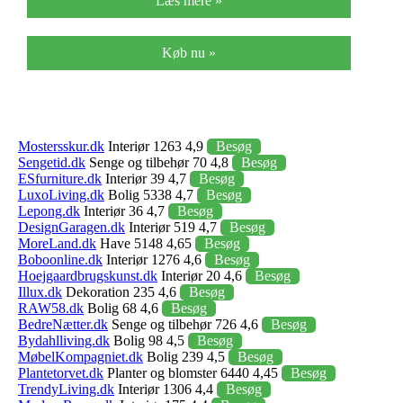
Læs mere »
Køb nu »
Mostersskur.dk
Interiør 1263 4,9
Besøg
Sengetid.dk
Senge og tilbehør 70 4,8
Besøg
ESfurniture.dk
Interiør 39 4,7
Besøg
LuxoLiving.dk
Bolig 5338 4,7
Besøg
Lepong.dk
Interiør 36 4,7
Besøg
DesignGaragen.dk
Interiør 519 4,7
Besøg
MoreLand.dk
Have 5148 4,65
Besøg
Boboonline.dk
Interiør 1276 4,6
Besøg
Hoejgaardbrugskunst.dk
Interiør 20 4,6
Besøg
Illux.dk
Dekoration 235 4,6
Besøg
RAW58.dk
Bolig 68 4,6
Besøg
BedreNætter.dk
Senge og tilbehør 726 4,6
Besøg
Bydahlliving.dk
Bolig 98 4,5
Besøg
MøbelKompagniet.dk
Bolig 239 4,5
Besøg
Plantetorvet.dk
Planter og blomster 6440 4,45
Besøg
TrendyLiving.dk
Interiør 1306 4,4
Besøg