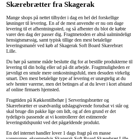
Skærebrætter fra Skagerak
Mange shops på nettet tilbyder i dag en hel del forskellige
løsninger til levering. En af de mest anvendte er nu om dage
levering til et afhentningssted, og så afhenter du blot de købte
varer den dag der passer dig. Fragtmetoden er altså ualmindeligt
hensigtsmæssig, samt typisk tillige den mest betalelige
leveringsmanér ved køb af Skagerak Soft Board Skærebræt
Lille.
Du bør på samme måde beslutte dig for at bestille produkterne til
levering til din bolig eller ud på dit arbejde. Fragtmuligheden er
jævnligt en smule mere omkostningsfuld, men desuden virkelig
smart. Den mest betalelige type af levering er unægtelig at du
selv henter varerne, men det betinges af at du lever i kort afstand
af online firmaets hjemsted.
Fragttiden på Køkkentilbehør || Serveringsbrætter og
Skærebrætter er usædvanlig udslagsgivende forudsat vi står og
skal bruge din pakke lige om lidt, og af den grund er det
tydeligvis passende at vi kontrollerer det estimerede
leveringstidspunkt ved det pågældende produkt.
En del internet handler lover 1 dags fragt på en masse
varenumre, eksempelvis Skagerak Soft Board Skærebræt Lille,