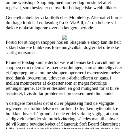
online webshop. Shopping med kort er dog omsluttet af et
regelsæt, som beskytter en overfor bedrageriske webbutikker.
Generelt anbefaler vi kortkøb eller MobilePay. Alternativt burde
du drage fordel af en løsning fra fx ViaBill, når du hellere vil
dække omkostningerne over en længere periode.
Forud for at nogen shopper hos en Skagerak e-shop kan de helt
sikkert studere butikkens forretningsvilkår, dog er det ofte ikke
særlig morsomt.
Et andet forslag kunne derfor være at bemærke hvorvidt online
shoppen er medlem af e-mærke ordningen, som almindeligvis er
et fingerpeg om at online shoppen opererer i overensstemmelse
med dansk lovgivning, udover at e-forhandleren en gang i
mellem monitoreres af eksperter som er meget fortrolige
retningslinjerne. Dette er desuden en god mulighed for at blive
assisteret, hvis du får problemer i processen med din handel.
Yderligere foreslåes det at du er påpasselig med de vigtigste
reglementer i forbindelse med ordren, fx hvilken byttepolitik e-
butikken lover. På grund af dette er det virkelig vigtigt, at man
stadigvæk beholder sin ordrekvittering, således man til enhver
tid vil kunne bevidne købet af Skagerak Soft Board Skærebræt