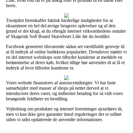
Lille, hvad end du er på udkig efter et produkt til en dame eller
herre.
Trustpilot fremskaffer faktisk hæderlige muligheder for at
eksaminere en hel del øvrige brugeres oplevelser og af den
grund er det klogt, at du eftergår internet virksomhedens omtaler
af Skagerak Soft Board Skærebræt Lille før du bestiller.
Facebook genererer tilsvarende sådan set værdifulde genveje til
at få indtryk af online butikkens popularitet. Derudover møder vi
en del internet webshops som tilbyder kunderne at meddele en
bedømmelse af deres køb, hvilket tillige bør anvendes til at få et
indtryk af hvor tilfredse kunderne er.
Vores website finansieres af annonceindtægter. Vi har faste
samarbejder med masser af shops på nettet derved at vi
introducerer deres varer, og indhenter betaling for så vidt vores
besøgende fuldfører en bestilling.
Vejledning om produkter og internet forretninger ajourføres tit,
men vi kan ikke give garantier imod reguleringer der er udført
siden vi sidst opdaterede de anvendte informationer.