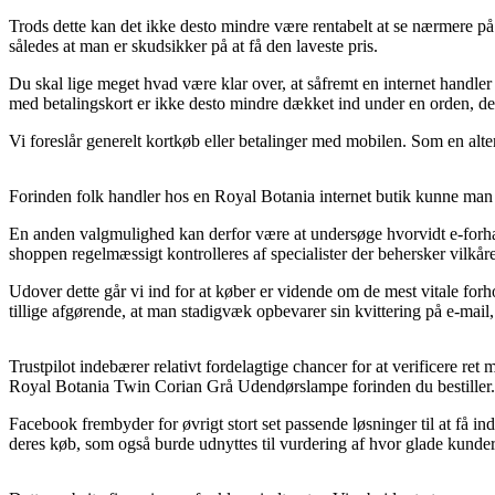
Trods dette kan det ikke desto mindre være rentabelt at se nærmere p
således at man er skudsikker på at få den laveste pris.
Du skal lige meget hvad være klar over, at såfremt en internet handler 
med betalingskort er ikke desto mindre dækket ind under en orden, der 
Vi foreslår generelt kortkøb eller betalinger med mobilen. Som en alte
Forinden folk handler hos en Royal Botania internet butik kunne man u
En anden valgmulighed kan derfor være at undersøge hvorvidt e-forha
shoppen regelmæssigt kontrolleres af specialister der behersker vilkår
Udover dette går vi ind for at køber er vidende om de mest vitale fo
tillige afgørende, at man stadigvæk opbevarer sin kvittering på e-mai
Trustpilot indebærer relativt fordelagtige chancer for at verificere r
Royal Botania Twin Corian Grå Udendørslampe forinden du bestiller.
Facebook frembyder for øvrigt stort set passende løsninger til at få 
deres køb, som også burde udnyttes til vurdering af hvor glade kunder