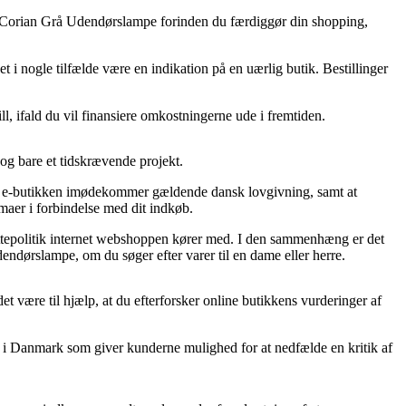
win Corian Grå Udendørslampe forinden du færdiggør din shopping,
t i nogle tilfælde være en indikation på en uærlig butik. Bestillinger
l, ifald du vil finansiere omkostningerne ude i fremtiden.
dog bare et tidskrævende projekt.
 at e-butikken imødekommer gældende dansk lovgivning, samt at
mmaer i forbindelse med dit indkøb.
yttepolitik internet webshoppen kører med. I den sammenhæng er det
endørslampe, om du søger efter varer til en dame eller herre.
t være til hjælp, at du efterforsker online butikkens vurderinger af
ps i Danmark som giver kunderne mulighed for at nedfælde en kritik af