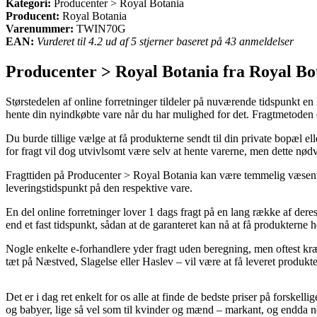
Kategori:
Producenter > Royal Botania
Producent:
Royal Botania
Varenummer:
TWIN70G
EAN:
Vurderet til 4.2 ud af 5 stjerner baseret på 43 anmeldelser
Producenter > Royal Botania fra Royal Bo
Størstedelen af online forretninger tildeler på nuværende tidspunkt en
hente din nyindkøbte vare når du har mulighed for det. Fragtmetoden
Du burde tillige vælge at få produkterne sendt til din private bopæl e
for fragt vil dog utvivlsomt være selv at hente varerne, men dette nø
Fragttiden på Producenter > Royal Botania kan være temmelig væsentlig
leveringstidspunkt på den respektive vare.
En del online forretninger lover 1 dags fragt på en lang række af de
end et fast tidspunkt, sådan at de garanteret kan nå at få produkterne he
Nogle enkelte e-forhandlere yder fragt uden beregning, men oftest kræv
tæt på Næstved, Slagelse eller Haslev – vil være at få leveret produkter
Det er i dag ret enkelt for os alle at finde de bedste priser på forskelli
og babyer, lige så vel som til kvinder og mænd – markant, og endda 