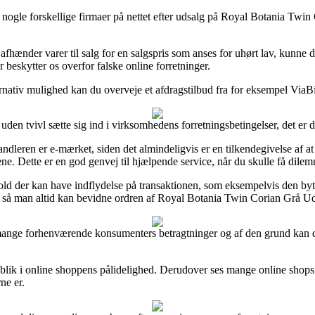
å nogle forskellige firmaer på nettet efter udsalg på Royal Botania T
afhænder varer til salg for en salgspris som anses for uhørt lav, kunne de
beskytter os overfor falske online forretninger.
rnativ mulighed kan du overveje et afdragstilbud fra for eksempel ViaBil
den tvivl sætte sig ind i virksomhedens forretningsbetingelser, det er 
ndleren er e-mærket, siden det almindeligvis er en tilkendegivelse af
ene. Dette er en god genvej til hjælpende service, når du skulle få dile
rhold der kan have indflydelse på transaktionen, som eksempelvis den b
l, så man altid kan bevidne ordren af Royal Botania Twin Corian Grå Ud
et mange forhenværende konsumenters betragtninger og af den grund kan de
indblik i online shoppens pålidelighed. Derudover ses mange online sho
ne er.