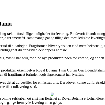
tania
 lang række forskellige muligheder for levering. En favorit iblandt mang
 er jo ret smertefri, samt mange gange tillige den mest letkøbte leve
ller ud til dit arbejde. Fragtformen bliver typisk en tand mere bekostel
dvendiggør at du er nærved e-shoppens adresse.
 hvis vi har brug for dine nye produkter inden for kort tid, og af den 
res produkter, eksempelvis Royal Botania Twin Corian Grå Udendørslamp
n til fragtfirmaet forinden logistikpersonalet har fyraften.
es det at du bestiller for en fastsat pris. Derudover kunne du foretrækk
ne til et udleveringssted.
ge online selskaber, og altså har flertallet af Royal Botania e-forhandlere 
nogle gange frembyde levering uden gebyr.