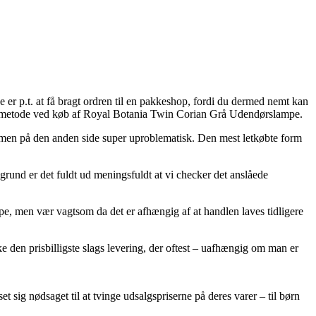
e er p.t. at få bragt ordren til en pakkeshop, fordi du dermed nemt kan
ringsmetode ved køb af Royal Botania Twin Corian Grå Udendørslampe.
ig, men på den anden side super uproblematisk. Den mest letkøbte form
grund er det fuldt ud meningsfuldt at vi checker det anslåede
e, men vær vagtsom da det er afhængig af at handlen laves tidligere
e den prisbilligste slags levering, der oftest – uafhængig om man er
set sig nødsaget til at tvinge udsalgspriserne på deres varer – til børn