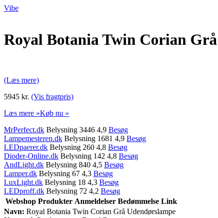
Vibe
Royal Botania Twin Corian Gr
(Læs mere)
5945 kr.
(Vis fragtpris)
Læs mere »
Køb nu »
MrPerfect.dk
Belysning 3446 4,9
Besøg
Lampemesteren.dk
Belysning 1681 4,9
Besøg
LEDpaerer.dk
Belysning 260 4,8
Besøg
Dioder-Online.dk
Belysning 142 4,8
Besøg
AndLight.dk
Belysning 840 4,5
Besøg
Lamper.dk
Belysning 67 4,3
Besøg
LuxLight.dk
Belysning 18 4,3
Besøg
LEDproff.dk
Belysning 72 4,2
Besøg
Webshop
Produkter
Anmeldelser
Bedømmelse
Link
Navn:
Royal Botania Twin Corian Grå Udendørslampe