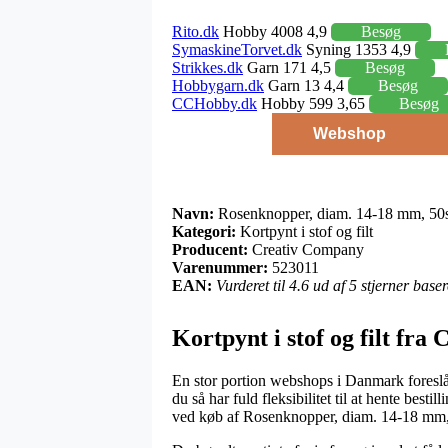
Rito.dk
Hobby 4008 4,9
Besøg
SymaskineTorvet.dk
Syning 1353 4,9
Strikkes.dk
Garn 171 4,5
Besøg
Hobbygarn.dk
Garn 13 4,4
Besøg
CCHobby.dk
Hobby 599 3,65
Besøg
Webshop
Navn:
Rosenknopper, diam. 14-18 mm, 50s
Kategori:
Kortpynt i stof og filt
Producent:
Creativ Company
Varenummer:
523011
EAN:
Vurderet til 4.6 ud af 5 stjerner bas
Kortpynt i stof og filt fr
En stor portion webshops i Danmark foreslå
du så har fuld fleksibilitet til at hente best
ved køb af Rosenknopper, diam. 14-18 mm,