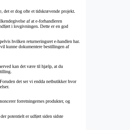
 det er dog ofte et tidskrævende projekt.
lkendegivelse af at e-forhandleren
ndført i lovgivningen. Dette er en god
elvis hvilken returneringsret e-handlen har.
t vil kunne dokumentere bestillingen af
erved kan det være til hjælp, at du
illing.
 Foruden det ser vi endda netbutikker hvor
elser.
noncerer forretningernes produkter, og
r potentielt er udført siden sidste