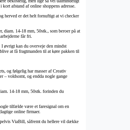
 mere bekostelig, men lige så vel ualmindeligt
 i kort afstand af online shoppens adresse.
 herved er det helt fornuftigt at vi checker
r, diam. 14-18 mm, 50stk., som beroer på at
arbejderne får fri.
. I øvrigt kan du overveje den mindst
live at få fragtmanden til at køre pakken til
ets, og følgelig har masser af Creativ
rrer – voldsomt, og endda nogle gange
, diam. 14-18 mm, 50stk. forinden du
nogle tilfælde være et faresignal om en
agtige online firmaer.
pelvis ViaBill, såfremt du hellere vil dække