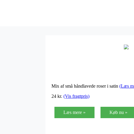
Mix af små håndlavede roser i satin
(Læs m
24 kr.
(Vis fragtpris)
Læs mere »
Køb nu »