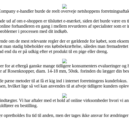
ompany e-handler burde de reelt overveje netshoppens forretningsaftale,
e ud af om e-shoppen er tilsluttet e-mærket, siden det burde være en ti
online forhandleren en gang i mellem revurderes af specialister som er i
problemer i processen med dit indkøb.
dende om de mest relevante regler der er gældende for købet, som eksemp
lt, at man stadig bibeholder ens købsbekræftelse, således man fremadrette
end du er på udkig efter et produkt til en pige eller dreng.
cer for at eftergå ganske mange tidligere konsumenters evalueringer og h
 af Rosenknopper, diam. 14-18 mm, 50stk. forinden du lægger din best
 pæne metoder til at få et kig ind i internet forretningens kundefokus.
, hvilket lige så vel kan anvendes til at afveje tidligere kunders oplev
ndtægter. Vi har aftaler med et hold af online virksomheder hvori vi an
ldfører en bestilling.
pretholdes fra tid til anden, men der tages ikke ansvar for ændringer de