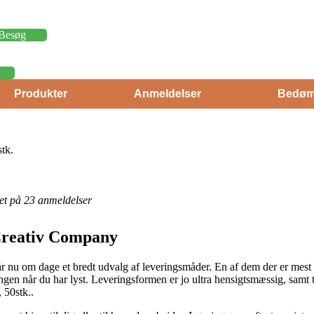
Besøg
Produkter
Anmeldelser
Bedøm
tk.
eret på 23 anmeldelser
a Creativ Company
r nu om dage et bredt udvalg af leveringsmåder. En af dem der er mest
illingen når du har lyst. Leveringsformen er jo ultra hensigtsmæssig, samt
 50stk..