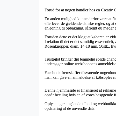
Forud for at nogen handler hos en Creativ C
En anden mulighed kunne derfor være at find
efterlever de gældende danske regler, og at 
anledning til opbakning, såfremt du møder 
Foruden dette er det klogt at køberen er vi
I relation til det er det samtidig essesentie
Rosenknopper, diam. 14-18 mm, 50stk., hvad 
Trustpilot bringer dig temmelig solide chan
undersøger online webshoppens anmeldelser
Facebook fremskaffer tilsvarende nogenlunde
man kan give en anmeldelse af købsoplevelsen
Denne hjemmeside er finansieret af reklamei
opnår betaling hvis en af vores besøgende fu
Oplysninger angående tilbud og webbutikker o
opdatering af de anvendte data.