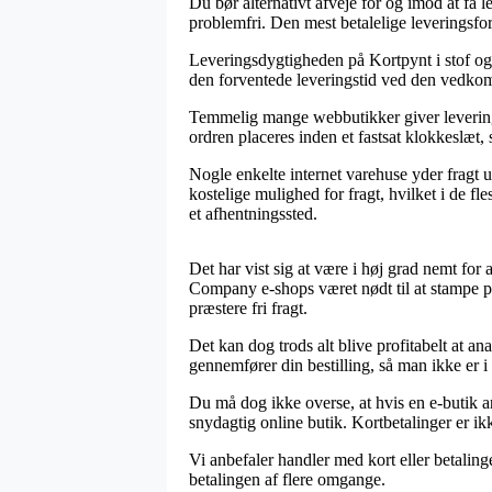
Du bør alternativt afveje for og imod at få l
problemfri. Den mest betalelige leveringsfor
Leveringsdygtigheden på Kortpynt i stof og f
den forventede leveringstid ved den vedk
Temmelig mange webbutikker giver levering 
ordren placeres inden et fastsat klokkeslæt, 
Nogle enkelte internet varehuse yder fragt u
kostelige mulighed for fragt, hvilket i de fl
et afhentningssted.
Det har vist sig at være i høj grad nemt for 
Company e-shops været nødt til at stampe pr
præstere fri fragt.
Det kan dog trods alt blive profitabelt at a
gennemfører din bestilling, så man ikke er i
Du må dog ikke overse, at hvis en e-butik an
snydagtig online butik. Kortbetalinger er i
Vi anbefaler handler med kort eller betalin
betalingen af flere omgange.