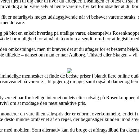
everet hjem til dig eller til hvor du arbejder. Løsningen er oftest en sjat
m vil dog altid være selv at hente varerne, hvilket forudsætter at du bor
ilt er naturligvis meget udslagsgivende når vi behøver varerne straks, og
ommende vare.
på blot en enkelt hverdag på utallige varer, eksempelvis Rosenknoppe
så de har mulighed for at nå at få ordren afsendt forud for at logistikmed
den omkostninger, men tit kræves det at du aftager for et bestemt beløb
este tilfælde – uanset om man er nær Aalborg, Thisted eller Skagen – vil b
almindelige mennesker at finde de bedste priser i blandt flere online outl
isniveauet på varerne – til piger og drenge, samt også til damer og he
nalysere et par forskellige internet outlets efter udsalg på Rosenknopper
 tvivl om at modtage den mest attraktive pris.
noncerer en vare til en salgspris der er enormt overkommelig, er det i 
kke desto mindre omfavnet af en regel, der begunstiger kunden imod snyd
ger med mobilen. Som alternativ kan du bruge et afdragstilbud fra eksem