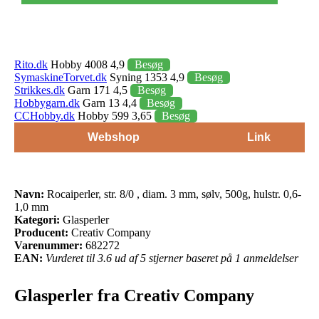
Rito.dk
Hobby 4008 4,9
Besøg
SymaskineTorvet.dk
Syning 1353 4,9
Besøg
Strikkes.dk
Garn 171 4,5
Besøg
Hobbygarn.dk
Garn 13 4,4
Besøg
CCHobby.dk
Hobby 599 3,65
Besøg
Webshop
Link
Navn:
Rocaiperler, str. 8/0 , diam. 3 mm, sølv, 500g, hulstr. 0,6-
1,0 mm
Kategori:
Glasperler
Producent:
Creativ Company
Varenummer:
682272
EAN:
Vurderet til 3.6 ud af 5 stjerner baseret på 1 anmeldelser
Glasperler fra Creativ Company