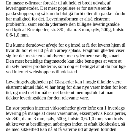
En masse e-firmaer foreslår til alt held et bredt udvalg af
leveringsmetoder. Det mest populære er for nærværende
pakkeshoppen, og så kan du blot gå forbi efter din pakke når du
har mulighed for det. Leveringsformen er altså ekstremt
problemfri, samt endda ydermere den billigste leveringsmåde
ved køb af Rocaiperler, str. 8/0 , diam. 3 mm, sølv, 500g, hulstr.
0,6-1,0 mm.
Du kunne derudover afveje for og imod at få det leveret hjem til
hvor du bor eller ud på din arbejdsplads. Fragtmuligheden viser
sig for det meste en tand dyrere, men ydermere vældig smart.
Den mest betalelige fragtmetode kan ikke benægtes at være at
du selv henter produkterne, som dog er betinget af at du bor lige
ved internet webshoppens tilholdssted.
Leveringsdygtigheden på Glasperler kan i nogle tilfælde være
ekstremt aktuel ifald vi har brug for dine nye varer inden for kort
tid, og med det formål er det bestemt meningsfuldt at man
tjekker leveringstiden for den relevante vare.
En stor portion internet virksomheder giver løfte om 1 hverdags
levering på mange af deres varenumre, eksempelvis Rocaiperler,
str. 8/0 , diam. 3 mm, sølv, 500g, hulstr. 0,6-1,0 mm, som trods
alt kræver at bestillingen anbringes inden et aftalt klokkeslæt, så
de med sikkerhed kan nå at få varerne ud af døren forinden