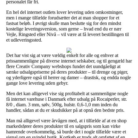
personalet får fri.
En hel del internet outlets lover levering uden omkostninger,
men i mange tilfælde forudsætter det at man shopper for et
fastsat beløb. I øvrigt skulle man beslutte sig for den mindst
kostelige leveringsversion, som gerne – hvad end du er nær
Vejle, Ringsted eller Nivå – vil være at få leveret bestillingen til
et udleveringssted.
Det har vist sig at være vældig enkelt for alle og enhver at
prissammenligne på diverse internet selskaber, og til gengæld har
flere Creativ Company webshops fundet det uundgåeligt at
sænke udsalgspriserne på deres produkter – til drenge og piger,
og yderligere også til herrer og damer – drastisk, og endda nogle
gange love levering uden gebyr.
Men det kan alligevel vise sig profitabelt at sammenligne nogle
få internet varehuse i Danmark efter udsalg på Rocaiperler, str.
8/0 , diam. 3 mm, sølv, 500g, hulstr. 0,6-1,0 mm inden du
handler, sådan at du er skudsikker på at opnå den bedste pris.
Man må alligevel være årvågen med, at i tilfælde af at en shop
markedsfører deres produkter til en salgspris som kan virke
hamrende overkommelig, så burde det i nogle tilfælde være et
signal om en svindel butik. Kortkøb er trods alt omfattet af en