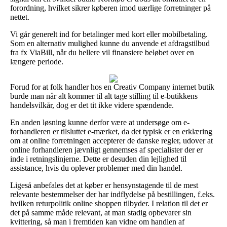
forordning, hvilket sikrer køberen imod uærlige forretninger på
nettet.
Vi går generelt ind for betalinger med kort eller mobilbetaling.
Som en alternativ mulighed kunne du anvende et afdragstilbud
fra fx ViaBill, når du hellere vil finansiere beløbet over en
længere periode.
Forud for at folk handler hos en Creativ Company internet butik
burde man når alt kommer til alt tage stilling til e-butikkens
handelsvilkår, dog er det tit ikke videre spændende.
En anden løsning kunne derfor være at undersøge om e-
forhandleren er tilsluttet e-mærket, da det typisk er en erklæring
om at online forretningen accepterer de danske regler, udover at
online forhandleren jævnligt gennemses af specialister der er
inde i retningslinjerne. Dette er desuden din lejlighed til
assistance, hvis du oplever problemer med din handel.
Ligeså anbefales det at køber er hensynstagende til de mest
relevante bestemmelser der har indflydelse på bestillingen, f.eks.
hvilken returpolitik online shoppen tilbyder. I relation til det er
det på samme måde relevant, at man stadig opbevarer sin
kvittering, så man i fremtiden kan vidne om handlen af