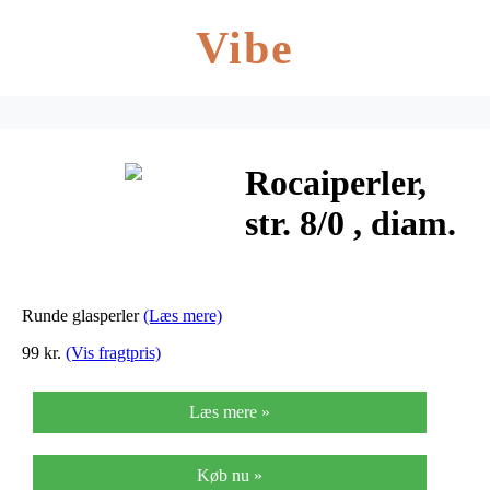
Vibe
Rocaiperler,
str. 8/0 , diam.
3 mm, sølv,
500g, hulstr.
Runde glasperler
(Læs mere)
0,6-1,0 mm
99 kr.
(Vis fragtpris)
Læs mere »
Køb nu »