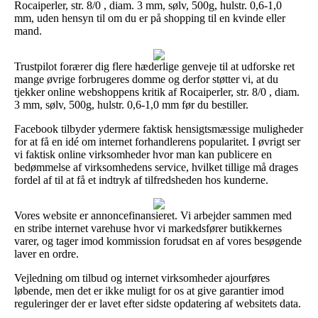
Rocaiperler, str. 8/0 , diam. 3 mm, sølv, 500g, hulstr. 0,6-1,0
mm, uden hensyn til om du er på shopping til en kvinde eller
mand.
Trustpilot forærer dig flere hæderlige genveje til at udforske ret
mange øvrige forbrugeres domme og derfor støtter vi, at du
tjekker online webshoppens kritik af Rocaiperler, str. 8/0 , diam.
3 mm, sølv, 500g, hulstr. 0,6-1,0 mm før du bestiller.
Facebook tilbyder ydermere faktisk hensigtsmæssige muligheder
for at få en idé om internet forhandlerens popularitet. I øvrigt ser
vi faktisk online virksomheder hvor man kan publicere en
bedømmelse af virksomhedens service, hvilket tillige må drages
fordel af til at få et indtryk af tilfredsheden hos kunderne.
Vores website er annoncefinansieret. Vi arbejder sammen med
en stribe internet varehuse hvor vi markedsfører butikkernes
varer, og tager imod kommission forudsat en af vores besøgende
laver en ordre.
Vejledning om tilbud og internet virksomheder ajourføres
løbende, men det er ikke muligt for os at give garantier imod
reguleringer der er lavet efter sidste opdatering af websitets data.