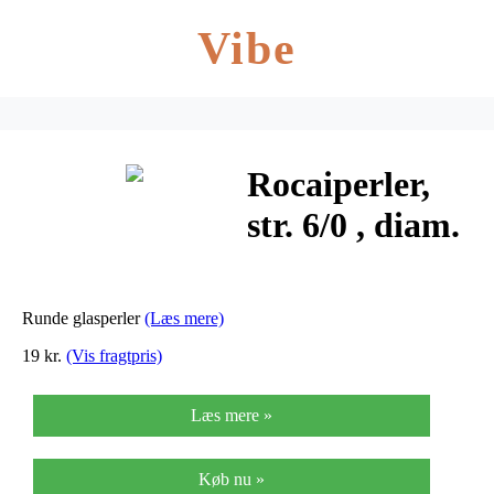
Vibe
Rocaiperler,
str. 6/0 , diam.
4 mm, turkis
klar, 25g,
Runde glasperler
(Læs mere)
hulstr. 0,9-1,2
19 kr.
(Vis fragtpris)
mm
Læs mere »
Køb nu »