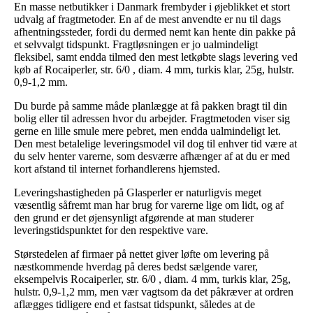
En masse netbutikker i Danmark frembyder i øjeblikket et stort
udvalg af fragtmetoder. En af de mest anvendte er nu til dags
afhentningssteder, fordi du dermed nemt kan hente din pakke på
et selvvalgt tidspunkt. Fragtløsningen er jo ualmindeligt
fleksibel, samt endda tilmed den mest letkøbte slags levering ved
køb af Rocaiperler, str. 6/0 , diam. 4 mm, turkis klar, 25g, hulstr.
0,9-1,2 mm.
Du burde på samme måde planlægge at få pakken bragt til din
bolig eller til adressen hvor du arbejder. Fragtmetoden viser sig
gerne en lille smule mere pebret, men endda ualmindeligt let.
Den mest betalelige leveringsmodel vil dog til enhver tid være at
du selv henter varerne, som desværre afhænger af at du er med
kort afstand til internet forhandlerens hjemsted.
Leveringshastigheden på Glasperler er naturligvis meget
væsentlig såfremt man har brug for varerne lige om lidt, og af
den grund er det øjensynligt afgørende at man studerer
leveringstidspunktet for den respektive vare.
Størstedelen af firmaer på nettet giver løfte om levering på
næstkommende hverdag på deres bedst sælgende varer,
eksempelvis Rocaiperler, str. 6/0 , diam. 4 mm, turkis klar, 25g,
hulstr. 0,9-1,2 mm, men vær vagtsom da det påkræver at ordren
aflægges tidligere end et fastsat tidspunkt, således at de