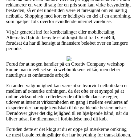
reklamerer en vare til salg for en pris som kan virke besynderligt
beskeden, så er det undertiden være et faresignal om en uærlig
netbutik. Shopping med kort er heldigvis en del af en anordning,
som hjælper folk overfor svindlende internet varehuse.
Vi går generelt ind for kortbetalinger eller mobilbetaling.
Alternativt bør du benytte et afdragstilbud fra fx ViaBill,
forudsat du har til hensigt at finansiere beløbet over en længere
periode.
Forud for at nogen handler på en Creativ Company webshop
kunne man ideelt set se på webbutikkens vilkår, men det er
naturligvis et omfattende arbejde.
En anden valgmulighed kan være at se hvorvidt netbutikken er
medlem af e-mærke ordningen, da det ofte er et sympol på at
online virksomheden efterlever de officielle danske regler,
udover at internet virksomheden en gang i mellem evalueres af
eksperter der har nøje kendskab til de gældende bestemmelser.
Derudover giver det dig lejlighed til en hjælpende hånd, når du
bliver udsat for dilemmaer i forbindelse med dit køb.
Foruden dette er det klogt at du er oppe på mærkerne omkring
de mest basale retningslinjer der har betydning for transaktionen,