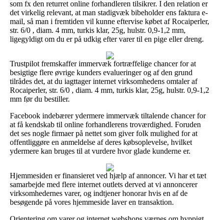
som fx den returret online forhandleren tilsikrer. I den relation er
det virkelig relevant, at man stadigvæk bibeholder ens faktura e-
mail, så man i fremtiden vil kunne eftervise købet af Rocaiperler,
str. 6/0 , diam. 4 mm, turkis klar, 25g, hulstr. 0,9-1,2 mm,
ligegyldigt om du er på udkig efter varer til en pige eller dreng.
Trustpilot fremskaffer immervæk fortræffelige chancer for at
besigtige flere øvrige kunders evalueringer og af den grund
tilrådes det, at du iagttager internet virksomhedens omtaler af
Rocaiperler, str. 6/0 , diam. 4 mm, turkis klar, 25g, hulstr. 0,9-1,2
mm før du bestiller.
Facebook indebærer ydermere immervæk tiltalende chancer for
at få kendskab til online forhandlerens troværdighed. Foruden
det ses nogle firmaer på nettet som giver folk mulighed for at
offentliggøre en anmeldelse af deres købsoplevelse, hvilket
ydermere kan bruges til at vurdere hvor glade kunderne er.
Hjemmesiden er finansieret ved hjælp af annoncer. Vi har et tæt
samarbejde med flere internet outlets derved at vi annoncerer
virksomhedernes varer, og indtjener honorar hvis en af de
besøgende på vores hjemmeside laver en transaktion.
Orientering om varer og internet webshops værnes om hyppigt,