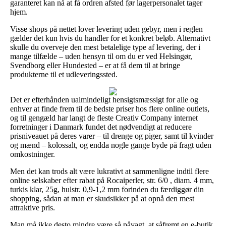
garanteret kan nå at få ordren afsted før lagerpersonalet tager
hjem.
Visse shops på nettet lover levering uden gebyr, men i reglen
gælder det kun hvis du handler for et konkret beløb. Alternativt
skulle du overveje den mest betalelige type af levering, der i
mange tilfælde – uden hensyn til om du er ved Helsingør,
Svendborg eller Hundested – er at få dem til at bringe
produkterne til et udleveringssted.
Det er efterhånden ualmindeligt hensigtsmæssigt for alle og
enhver at finde frem til de bedste priser hos flere online outlets,
og til gengæld har langt de fleste Creativ Company internet
forretninger i Danmark fundet det nødvendigt at reducere
prisniveauet på deres varer – til drenge og piger, samt til kvinder
og mænd – kolossalt, og endda nogle gange byde på fragt uden
omkostninger.
Men det kan trods alt være lukrativt at sammenligne indtil flere
online selskaber efter rabat på Rocaiperler, str. 6/0 , diam. 4 mm,
turkis klar, 25g, hulstr. 0,9-1,2 mm forinden du færdiggør din
shopping, sådan at man er skudsikker på at opnå den mest
attraktive pris.
Man må ikke desto mindre være så påvagt, at såfremt en e-butik