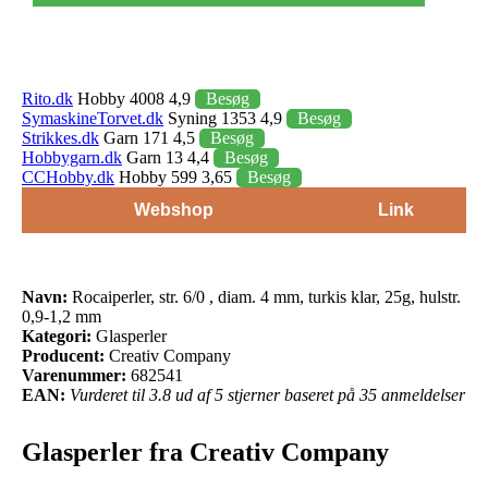
Rito.dk
Hobby 4008 4,9
Besøg
SymaskineTorvet.dk
Syning 1353 4,9
Besøg
Strikkes.dk
Garn 171 4,5
Besøg
Hobbygarn.dk
Garn 13 4,4
Besøg
CCHobby.dk
Hobby 599 3,65
Besøg
Webshop
Link
Navn:
Rocaiperler, str. 6/0 , diam. 4 mm, turkis klar, 25g, hulstr.
0,9-1,2 mm
Kategori:
Glasperler
Producent:
Creativ Company
Varenummer:
682541
EAN:
Vurderet til 3.8 ud af 5 stjerner baseret på 35 anmeldelser
Glasperler fra Creativ Company