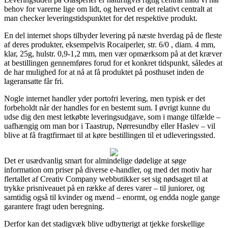
behov for varerne lige om lidt, og herved er det relativt centralt at
man checker leveringstidspunktet for det respektive produkt.
En del internet shops tilbyder levering på næste hverdag på de fleste
af deres produkter, eksempelvis Rocaiperler, str. 6/0 , diam. 4 mm,
klar, 25g, hulstr. 0,9-1,2 mm, men vær opmærksom på at det kræver
at bestillingen gennemføres forud for et konkret tidspunkt, således at
de har mulighed for at nå at få produktet på posthuset inden de
lageransatte får fri.
Nogle internet handler yder portofri levering, men typisk er det
forbeholdt når der handles for en bestemt sum. I øvrigt kunne du
udse dig den mest letkøbte leveringsudgave, som i mange tilfælde –
uafhængig om man bor i Taastrup, Nørresundby eller Haslev – vil
blive at få fragtfirmaet til at køre bestillingen til et udleveringssted.
Det er usædvanlig smart for almindelige dødelige at søge
information om priser på diverse e-handler, og med det motiv har
flertallet af Creativ Company webbutikker set sig nødsaget til at
trykke prisniveauet på en række af deres varer – til juniorer, og
samtidig også til kvinder og mænd – enormt, og endda nogle gange
garantere fragt uden beregning.
Derfor kan det stadigvæk blive udbytterigt at tjekke forskellige