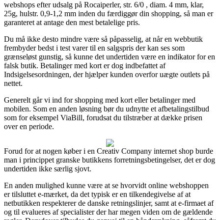
webshops efter udsalg på Rocaiperler, str. 6/0 , diam. 4 mm, klar,
25g, hulstr. 0,9-1,2 mm inden du færdiggør din shopping, så man er
garanteret at antage den mest betalelige pris.
Du må ikke desto mindre være så påpasselig, at når en webbutik
frembyder bedst i test varer til en salgspris der kan ses som
grænseløst gunstig, så kunne det undertiden være en indikator for en
falsk butik. Betalinger med kort er dog indbefattet af
Indsigelsesordningen, der hjælper kunden overfor uægte outlets på
nettet.
Generelt går vi ind for shopping med kort eller betalinger med
mobilen. Som en anden løsning bør du udnytte et afbetalingstilbud
som for eksempel ViaBill, forudsat du tilstræber at dække prisen
over en periode.
Forud for at nogen køber i en Creativ Company internet shop burde
man i princippet granske butikkens forretningsbetingelser, det er dog
undertiden ikke særlig sjovt.
En anden mulighed kunne være at se hvorvidt online webshoppen
er tilsluttet e-mærket, da det typisk er en tilkendegivelse af at
netbutikken respekterer de danske retningslinjer, samt at e-firmaet af
og til evalueres af specialister der har megen viden om de gældende