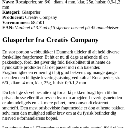
Navn:
Rocaiperler, str. 6/0 , diam. 4 mm, klar, 25g, hulstr. 0,9-1,2
mm
Kategori:
Glasperler
Producent:
Creativ Company
Varenummer:
682501
EAN:
Vurderet til 3.7 ud af 5 stjerner baseret på 45 anmeldelser
Glasperler fra Creativ Company
En stor portion webbutikker i Danmark tildeler til alt held diverse
forskellige fragtformer. Et hit er nu til dags at afsende til en
pakkeshop, fordi det giver dig fuld fleksibilitet til at hente de
nyindkøbte produkter når det passer ind i din kalender.
Fragtmuligheden er nemlig i høj grad bekvem, og mange gange
desuden den billigste leveringsløsning ved køb af Rocaiperler, str.
6/0 , diam. 4 mm, klar, 25g, hulstr. 0,9-1,2 mm.
Du bør lige så vel beslutte dig for at få pakken bragt hjem til din
privatadresse eller til adressen hvor du arbejder. Leveringsmetoden
er almindeligvis en tak mere pebret, men omvendt ekstremt
smertefri. Den mest prisbevidste fragtmetode er dog at hente pakken
selv, men den mulighed stiller krav om at du fysisk befinder dig
nærved e-forhandlerens bopæl.
Leveringstiden på Glasperler er naturligvis rigtig central ifald vi har