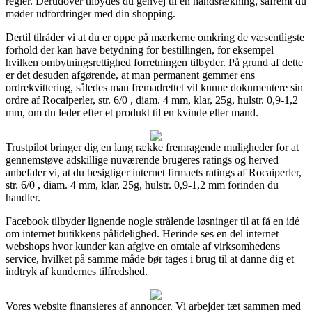
regler. Derudover tilbydes du genvej til en håndsrækning, såfremt du
møder udfordringer med din shopping.
Dertil tilråder vi at du er oppe på mærkerne omkring de væsentligste
forhold der kan have betydning for bestillingen, for eksempel
hvilken ombytningsrettighed forretningen tilbyder. På grund af dette
er det desuden afgørende, at man permanent gemmer ens
ordrekvittering, således man fremadrettet vil kunne dokumentere sin
ordre af Rocaiperler, str. 6/0 , diam. 4 mm, klar, 25g, hulstr. 0,9-1,2
mm, om du leder efter et produkt til en kvinde eller mand.
Trustpilot bringer dig en lang række fremragende muligheder for at
gennemstøve adskillige nuværende brugeres ratings og herved
anbefaler vi, at du besigtiger internet firmaets ratings af Rocaiperler,
str. 6/0 , diam. 4 mm, klar, 25g, hulstr. 0,9-1,2 mm forinden du
handler.
Facebook tilbyder lignende nogle strålende løsninger til at få en idé
om internet butikkens pålidelighed. Herinde ses en del internet
webshops hvor kunder kan afgive en omtale af virksomhedens
service, hvilket på samme måde bør tages i brug til at danne dig et
indtryk af kundernes tilfredshed.
Vores website finansieres af annoncer. Vi arbejder tæt sammen med