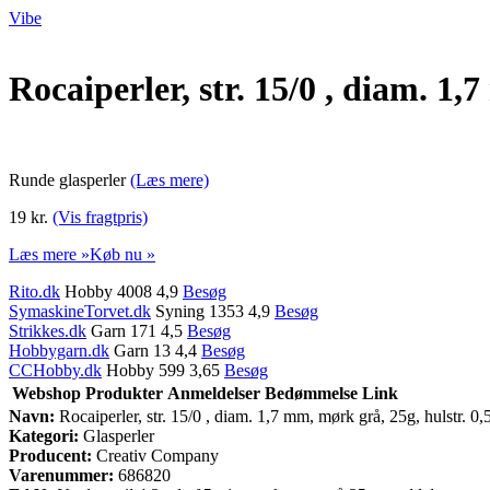
Vibe
Rocaiperler, str. 15/0 , diam. 1
Runde glasperler
(Læs mere)
19 kr.
(Vis fragtpris)
Læs mere »
Køb nu »
Rito.dk
Hobby 4008 4,9
Besøg
SymaskineTorvet.dk
Syning 1353 4,9
Besøg
Strikkes.dk
Garn 171 4,5
Besøg
Hobbygarn.dk
Garn 13 4,4
Besøg
CCHobby.dk
Hobby 599 3,65
Besøg
Webshop
Produkter
Anmeldelser
Bedømmelse
Link
Navn:
Rocaiperler, str. 15/0 , diam. 1,7 mm, mørk grå, 25g, hulstr. 0
Kategori:
Glasperler
Producent:
Creativ Company
Varenummer:
686820