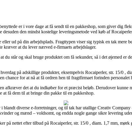
yttede er i vore dage at få sendt til en pakkeshop, som giver dig fleksib
e desuden den mindst kostelige leveringsmetode ved køb af Rocaiperler,
e eller ud på din arbejdsplads. Fragttypen viser sig typisk en tak mere
te kræver at du lever nærved e-firmaets arbejdslager.
at du står og skal bruge produktet om få sekunder, så i det øjemed er d
lt hverdag på adskillige produkter, eksempelvis Rocaiperler, str. 15/0 , 
en chance for at nå at få ordren hen til fragtfirmaet forinden personalet 
iden afkræver det at du indkøber for et præcist beløb. Derudover kunne 
 at få dem til at bringe din pakke til en pakkeshop.
r i blandt diverse e-forretninger, og til tak har utallige Creativ Compan
til kvinder og mænd – voldsomt, og endda nogle gange sikre levering ude
r på nettet efter tilbud på Rocaiperler, str. 15/0 , diam. 1,7 mm, mørk 