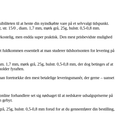
iliteten til at hente din nyindkøbte vare på et selvvalgt tidspunkt.
 str. 15/0 , diam. 1,7 mm, mørk grå, 25g, hulstr. 0,5-0,8 mm.
 bekostelig, men endda super praktisk. Den mest prisbevidste mulighed
et fuldkommen essentielt at man studerer tidshorisonten for levering på
diam. 1,7 mm, mørk grå, 25g, hulstr. 0,5-0,8 mm, der dog betinges af at
holder fyraften.
man foretrække den mest betalelige leveringsmanér, der gerne – uanset
y online forhandlere set sig nødsaget til at nedskære udsalgspriserne på
n gebyr.
grå, 25g, hulstr. 0,5-0,8 mm forud for at du gennemfører din bestilling,