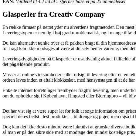
EAN:
Vurderet til 4.2 ud af 5 stjerner baseret på 25 anmeldelser
Glasperler fra Creativ Company
En række firmaer på nettet yder nu alverdens fragtmetoder. Den mest ben
Leveringstypen er nemlig i høj grad uproblematisk, og i mange tilfæld
Du kan alternativt tænke over at få pakken bragt til din hjemmeadress
for fragt kan ikke modsiges at være at du selv henter varerne, men det
Leveringsdygtigheden på Glasperler er usædvanlig aktuel i tilfælde af 
det pågældende produkt.
Masser af online virksomheder stiller udsigt til levering efter en enke
ordren laves inden et aftalt klokkeslæt, med hensynstagen til at de har 
Enkelte internet forretninger frembyder fragtfri levering, men undert
om du opholder sig i København, Ringsted eller Bjerringbro – vil blive
Det har vist sig at være super let for folk at søge information om prise
specielt deres bedst i test produkter – til drenge og piger, men også 
Dog kan det ikke desto mindre være lukrativt at granske diverse butikke
så man er på den sikre side med at modtage den mindst kostelige pris.