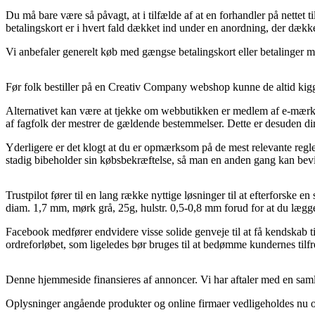
Du må bare være så påvagt, at i tilfælde af at en forhandler på nettet
betalingskort er i hvert fald dækket ind under en anordning, der dækk
Vi anbefaler generelt køb med gængse betalingskort eller betalinger med
Før folk bestiller på en Creativ Company webshop kunne de altid kigg
Alternativet kan være at tjekke om webbutikken er medlem af e-mærke or
af fagfolk der mestrer de gældende bestemmelser. Dette er desuden din 
Yderligere er det klogt at du er opmærksom på de mest relevante regler d
stadig bibeholder sin købsbekræftelse, så man en anden gang kan bevise
Trustpilot fører til en lang række nyttige løsninger til at efterforske 
diam. 1,7 mm, mørk grå, 25g, hulstr. 0,5-0,8 mm forud for at du lægger
Facebook medfører endvidere visse solide genveje til at få kendskab t
ordreforløbet, som ligeledes bør bruges til at bedømme kundernes tilf
Denne hjemmeside finansieres af annoncer. Vi har aftaler med en samling
Oplysninger angående produkter og online firmaer vedligeholdes nu og 