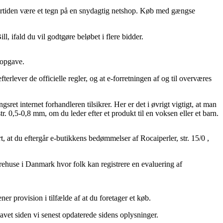
 undertiden være et tegn på en snydagtig netshop. Køb med gængse
, ifald du vil godtgøre beløbet i flere bidder.
 opgave.
rlever de officielle regler, og at e-forretningen af og til overværes
ret internet forhandleren tilsikrer. Her er det i øvrigt vigtigt, at man
. 0,5-0,8 mm, om du leder efter et produkt til en voksen eller et barn.
rt, at du eftergår e-butikkens bedømmelser af Rocaiperler, str. 15/0 ,
arehuse i Danmark hvor folk kan registrere en evaluering af
er provision i tilfælde af at du foretager et køb.
avet siden vi senest opdaterede sidens oplysninger.