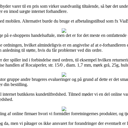
 tilbyder varer til en pris som virker usædvanlig tiltalende, så bør det
er en imod uægte internet forhandlere.
 mobilen. Alternativt burde du bruge et afbetalingstilbud som fx ViaBill
e på e-shoppens handelsaftale, men det er for det meste en omfattende
dningen, hvilket almindeligvis er en angivelse af at e-forhandleren efte
anledning til støtte, hvis du får problemer ved din ordre.
er spiller ind i forbindelse med ordren, til eksempel hvilken returnerings
 handlen af Rocaiperler, str. 15/0 , diam. 1,7 mm, mørk grå, 25g, hulstr
en stor gruppe andre brugeres evalueringer og på grund af dette er det sma
 din bestilling.
il internet butikkens kundetilfredshed. Tilmed møder vi en del online v
redshed.
 af online firmaer hvori vi formidler forretningernes produkter, og tjen
da, men vi påtager os ikke ansvaret for forandringer der eventuelt er l