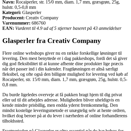
Navn:
Rocaiperler, str. 15/0 mm, diam. 1,7 mm, græsgrøn, 25g,
hulstr. 0,5-0,8 mm
Kategori:
Glasperler
Producent:
Creativ Company
Varenummer:
686760
EAN:
Vurderet til 4.9 ud af 5 stjerner baseret på 43 anmeldelser
Glasperler fra Creativ Company
Flere online webshops giver nu en række forskellige løsninger til
levering. Den mest benyttede er i dag pakkeshops, fordi det så giver
dig god fleksibilitet til at kunne afhente dine produkter lige præcis
når det passer ind i din kalender. Fragtløsningen er altså særligt
fleksibel, og ofte også den billigste mulighed for levering ved køb af
Rocaiperler, str. 15/0 mm, diam. 1,7 mm, græsgrøn, 25g, hulstr. 0,5-
0,8 mm.
Du burde ligeledes overveje at få pakken bragt hjem til dig privat
eller ud til dit arbejdes adresse. Muligheden bliver uheldigvis en
kende mindre prisbillig, men endda yderst fremkommelig. Den
mindst kostelige leveringsmetode er unægtelig selv at hente ordren,
hvilket dog beroer på at du lever i nærheden af online forhandlerens
tilholdssted.
Fragtperioden på Glasperler er ultra essentiel når du har behov for