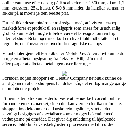
online varehuse efter udsalg på Rocaiperler, str. 15/0 mm, diam. 1,7
mm, græsgrøn, 25g, hulstr. 0,5-0,8 mm inden du handler, så man er
sikker på at modtage den bedste pris.
Du må ikke desto mindre være årvågen med, at hvis en netshop
markedsfører et produkt til en salgspris som anses for usædvanlig
god, så kunne det i nogle tilfælde være et faresignal om en fup
internet shop. Betalinger med kort er i hvert fald indbefattet af et
regulativ, der forsvarer os overfor bedrageriske e-shops.
Vi anbefaler generelt kortkøb eller MobilePay. Alternativt kunne du
bruge en afbetalingsløsning fra f.eks. ViaBill, såfremt du
efterspørger at afbetale betalingen over flere uger.
Forinden nogen shopper i en Creativ Company netbutik kunne de
altid gennemløbe e-shoppens handelsvilkår, det er dog mange gange
et omfattende projekt.
Et nemt alternativ kunne derfor være at bemærke hvorvidt online
forhandleren er e-mærket, siden det kan være en indikator for at e-
shoppen imødekommer de danske retningslinjer, samt at den
jævnligt besigtiges af specialister som er meget bekendte med
vedtægterne på området. Det giver dig anledning til hjælpende
service, ifald du får vanskeligheder i processen med din ordre.