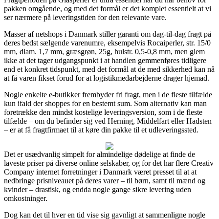
pakken omgående, og med det formål er det komplet essentielt at vi
ser nærmere på leveringstiden for den relevante vare.
Masser af netshops i Danmark stiller garanti om dag-til-dag fragt på
deres bedst sælgende varenumre, eksempelvis Rocaiperler, str. 15/0
mm, diam. 1,7 mm, græsgrøn, 25g, hulstr. 0,5-0,8 mm, men glem
ikke at det tager udgangspunkt i at handlen gemmenføres tidligere
end et konkret tidspunkt, med det formål at de med sikkerhed kan nå
at få varen fikset forud for at logistikmedarbejderne drager hjemad.
Nogle enkelte e-butikker frembyder fri fragt, men i de fleste tilfælde
kun ifald der shoppes for en bestemt sum. Som alternativ kan man
foretrække den mindst kostelige leveringsversion, som i de fleste
tilfælde – om du befinder sig ved Herning, Middelfart eller Hadsten
– er at få fragtfirmaet til at køre din pakke til et udleveringssted.
Det er usædvanlig simpelt for almindelige dødelige at finde de
laveste priser på diverse online selskaber, og for det har flere Creativ
Company internet forretninger i Danmark været presset til at at
nedbringe prisniveauet på deres varer – til børn, samt til mænd og
kvinder – drastisk, og endda nogle gange sikre levering uden
omkostninger.
Dog kan det til hver en tid vise sig gavnligt at sammenligne nogle