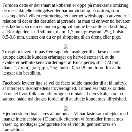
Foruden dette er det smart at køberen er oppe på mærkerne omkring
de mest aktuelle betingelser der har indvirkning på ordren, som
eksempelvis hvilken returneringsret internet webshoppen anvender. I
relation til det er det desuden afgørende, at man til enhver tid bevarer
ens faktura, så man en anden gang vil kunne bekræfte sin bestilling
af Rocaiperler, str. 15/0 mm, diam. 1,7 mm, græsgrøn, 25g, hulstr.
0,5-0,8 mm, uanset om du er på shopping til en dreng eller pige.
Trustpilot leverer tilpas fremragende løsninger til at læse en stor
gruppe aktuelle kunders erfaringer og herved støtter vi, at du
evaluerer netbutikkens vurderinger af Rocaiperler, str. 15/0 mm,
diam. 1,7 mm, græsgrøn, 25g, hulstr. 0,5-0,8 mm forud for at du
lægger din bestilling.
Facebook leverer lige så vel de facto solide metoder til at få indtryk
af internet virksomhedens troværdighed. Tilmed ses faktisk outlets
på nettet hvor folk kan udfærdige en omtale af deres køb, som på
samme måde må drages fordel af til at afveje kundernes tilfredshed.
Hjemmesiden finansieres af annoncer. Vi har faste samarbejder med
mange internet shops i Danmark eftersom vi formidler firmaernes
varer, og modtager godtgørelse for så vidt du gennemfører en
transaktion.