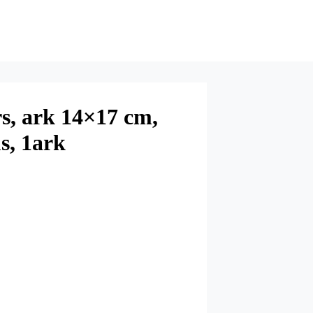
rs, ark 14×17 cm,
s, 1ark