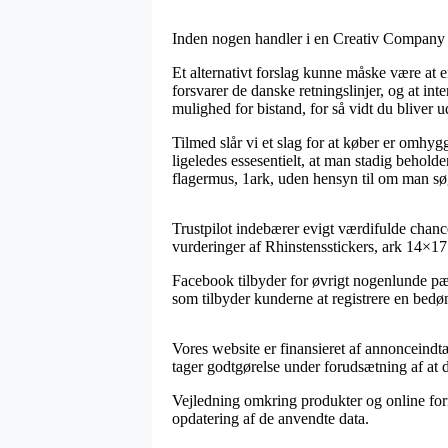
Inden nogen handler i en Creativ Company e
Et alternativt forslag kunne måske være at ef
forsvarer de danske retningslinjer, og at in
mulighed for bistand, for så vidt du bliver 
Tilmed slår vi et slag for at køber er omhyg
ligeledes essesentielt, at man stadig behol
flagermus, 1ark, uden hensyn til om man søg
Trustpilot indebærer evigt værdifulde chance
vurderinger af Rhinstensstickers, ark 14×17
Facebook tilbyder for øvrigt nogenlunde pæ
som tilbyder kunderne at registrere en bedøm
Vores website er finansieret af annonceindt
tager godtgørelse under forudsætning af at d
Vejledning omkring produkter og online forre
opdatering af de anvendte data.