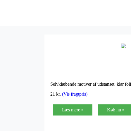
Selvklæbende motiver af udstanset, klar foli
21 kr.
(Vis fragtpris)
Læs mere »
Køb nu »