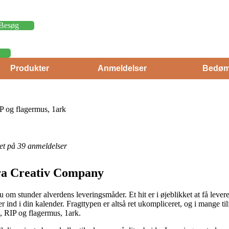
Besøg
Produkter
Anmeldelser
Bedøm
P og flagermus, 1ark
eret på 39 anmeldelser
 fra Creativ Company
 om stunder alverdens leveringsmåder. Et hit er i øjeblikket at få leveret
er ind i din kalender. Fragttypen er altså ret ukompliceret, og i mange ti
, RIP og flagermus, 1ark.