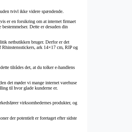
 uden tvivl ikke videre spændende.
vis er en forsikring om at internet firmaet
de bestemmelser. Dette er desuden din
itik netbutikken bruger. Derfor er det
af Rhinstensstickers, ark 14×17 cm, RIP og
tte tilrådes det, at du tolker e-handlens
den det møder vi mange internet varehuse
ling til hvor glade kunderne er.
markedsfører virksomhedernes produkter, og
er der potentielt er foretaget efter sidste