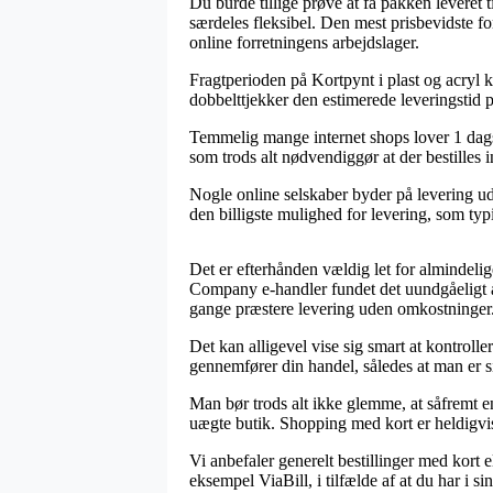
Du burde tillige prøve at få pakken leveret ti
særdeles fleksibel. Den mest prisbevidste f
online forretningens arbejdslager.
Fragtperioden på Kortpynt i plast og acryl 
dobbelttjekker den estimerede leveringsti
Temmelig mange internet shops lover 1 dag
som trods alt nødvendiggør at der bestilles i
Nogle online selskaber byder på levering ude
den billigste mulighed for levering, som typ
Det er efterhånden vældig let for almindelig
Company e-handler fundet det uundgåeligt a
gange præstere levering uden omkostninger
Det kan alligevel vise sig smart at kontroll
gennemfører din handel, således at man er s
Man bør trods alt ikke glemme, at såfremt en
uægte butik. Shopping med kort er heldigvis
Vi anbefaler generelt bestillinger med kort 
eksempel ViaBill, i tilfælde af at du har i s