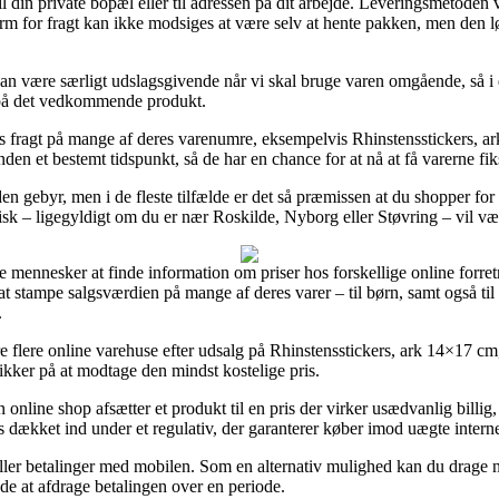
l din private bopæl eller til adressen på dit arbejde. Leveringsmetoden vis
orm for fragt kan ikke modsiges at være selv at hente pakken, men den lø
kan være særligt udslagsgivende når vi skal bruge varen omgående, så i d
d på det vedkommende produkt.
s fragt på mange af deres varenumre, eksempelvis Rhinstensstickers, a
nden et bestemt tidspunkt, så de har en chance for at nå at få varerne fik
n gebyr, men i de fleste tilfælde er det så præmissen at du shopper for
isk – ligegyldigt om du er nær Roskilde, Nyborg eller Støvring – vil vær
e mennesker at finde information om priser hos forskellige online forre
t stampe salgsværdien på mange af deres varer – til børn, samt også t
.
ere flere online varehuse efter udsalg på Rhinstensstickers, ark 14×17 c
ikker på at modtage den mindst kostelige pris.
 online shop afsætter et produkt til en pris der virker usædvanlig billig
 dækket ind under et regulativ, der garanterer køber imod uægte interne
eller betalinger med mobilen. Som en alternativ mulighed kan du drage ny
inde at afdrage betalingen over en periode.