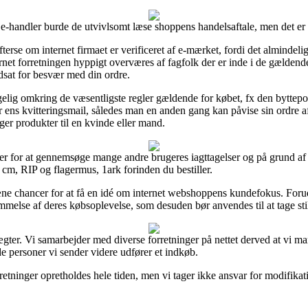
-handler burde de utvivlsomt læse shoppens handelsaftale, men det er
terse om internet firmaet er verificeret af e-mærket, fordi det almindelig
ternet forretningen hyppigt overværes af fagfolk der er inde i de gælden
udsat for besvær med din ordre.
gelig omkring de væsentligste regler gældende for købet, fx den byttepol
der ens kvitteringsmail, således man en anden gang kan påvise sin ordre 
er produkter til en kvinde eller mand.
r for at gennemsøge mange andre brugeres iagttagelser og på grund af de
 cm, RIP og flagermus, 1ark forinden du bestiller.
ne chancer for at få en idé om internet webshoppens kundefokus. Foru
melse af deres købsoplevelse, som desuden bør anvendes til at tage stil
ægter. Vi samarbejder med diverse forretninger på nettet derved at vi 
e personer vi sender videre udfører et indkøb.
tninger opretholdes hele tiden, men vi tager ikke ansvar for modifikation