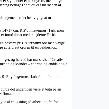
er sig til tider et hak dyrere, men tillige
sning betinges af at du er i nærheden af
et øjemed er det helt vigtigt at man
rk 14×17 cm, RIP og flagermus, 1ark, men
set forud for at medarbejderne får fri.
 en bestemt pris. Alternativt bør man vælge
e at få bragt ordren til en pakkeshop.
tninger, og herved har massevis af Creativ
il mænd og kvinder – enormt, og endda nogle
m, RIP og flagermus, 1ark forud for at du
, burde det undertiden være et tegn på en
t firmaer.
tte af en løsning på afbetaling fra for