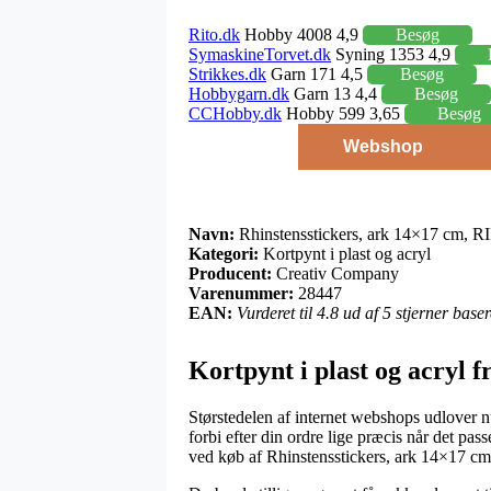
Rito.dk
Hobby 4008 4,9
Besøg
SymaskineTorvet.dk
Syning 1353 4,9
Strikkes.dk
Garn 171 4,5
Besøg
Hobbygarn.dk
Garn 13 4,4
Besøg
CCHobby.dk
Hobby 599 3,65
Besøg
Webshop
Navn:
Rhinstensstickers, ark 14×17 cm, RI
Kategori:
Kortpynt i plast og acryl
Producent:
Creativ Company
Varenummer:
28447
EAN:
Vurderet til 4.8 ud af 5 stjerner bas
Kortpynt i plast og acryl
Størstedelen af internet webshops udlover nu
forbi efter din ordre lige præcis når det pass
ved køb af Rhinstensstickers, ark 14×17 cm