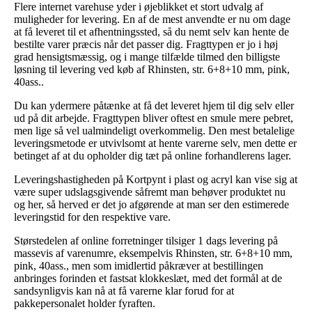
Flere internet varehuse yder i øjeblikket et stort udvalg af
muligheder for levering. En af de mest anvendte er nu om dage
at få leveret til et afhentningssted, så du nemt selv kan hente de
bestilte varer præcis når det passer dig. Fragttypen er jo i høj
grad hensigtsmæssig, og i mange tilfælde tilmed den billigste
løsning til levering ved køb af Rhinsten, str. 6+8+10 mm, pink,
40ass..
Du kan ydermere påtænke at få det leveret hjem til dig selv eller
ud på dit arbejde. Fragttypen bliver oftest en smule mere pebret,
men lige så vel ualmindeligt overkommelig. Den mest betalelige
leveringsmetode er utvivlsomt at hente varerne selv, men dette er
betinget af at du opholder dig tæt på online forhandlerens lager.
Leveringshastigheden på Kortpynt i plast og acryl kan vise sig at
være super udslagsgivende såfremt man behøver produktet nu
og her, så herved er det jo afgørende at man ser den estimerede
leveringstid for den respektive vare.
Størstedelen af online forretninger tilsiger 1 dags levering på
massevis af varenumre, eksempelvis Rhinsten, str. 6+8+10 mm,
pink, 40ass., men som imidlertid påkræver at bestillingen
anbringes forinden et fastsat klokkeslæt, med det formål at de
sandsynligvis kan nå at få varerne klar forud for at
pakkepersonalet holder fyraften.