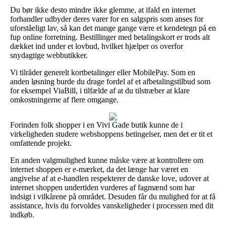
Du bør ikke desto mindre ikke glemme, at ifald en internet
forhandler udbyder deres varer for en salgspris som anses for
uforståeligt lav, så kan det mange gange være et kendetegn på en
fup online forretning. Bestillinger med betalingskort er trods alt
dækket ind under et lovbud, hvilket hjælper os overfor
snydagtige webbutikker.
Vi tilråder generelt kortbetalinger eller MobilePay. Som en
anden løsning burde du drage fordel af et afbetalingstilbud som
for eksempel ViaBill, i tilfælde af at du tilstræber at klare
omkostningerne af flere omgange.
Forinden folk shopper i en Vivi Gade butik kunne de i
virkeligheden studere webshoppens betingelser, men det er tit et
omfattende projekt.
En anden valgmulighed kunne måske være at kontrollere om
internet shoppen er e-mærket, da det længe har været en
angivelse af at e-handlen respekterer de danske love, udover at
internet shoppen undertiden vurderes af fagmænd som har
indsigt i vilkårene på området. Desuden får du mulighed for at få
assistance, hvis du forvoldes vanskeligheder i processen med dit
indkøb.