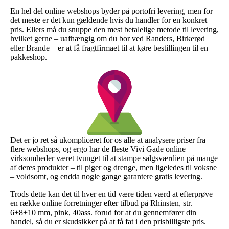
En hel del online webshops byder på portofri levering, men for
det meste er det kun gældende hvis du handler for en konkret
pris. Ellers må du snuppe den mest betalelige metode til levering,
hvilket gerne – uafhængig om du bor ved Randers, Birkerød
eller Brande – er at få fragtfirmaet til at køre bestillingen til en
pakkeshop.
Det er jo ret så ukompliceret for os alle at analysere priser fra
flere webshops, og ergo har de fleste Vivi Gade online
virksomheder været tvunget til at stampe salgsværdien på mange
af deres produkter – til piger og drenge, men ligeledes til voksne
– voldsomt, og endda nogle gange garantere gratis levering.
Trods dette kan det til hver en tid være tiden værd at efterprøve
en række online forretninger efter tilbud på Rhinsten, str.
6+8+10 mm, pink, 40ass. forud for at du gennemfører din
handel, så du er skudsikker på at få fat i den prisbilligste pris.