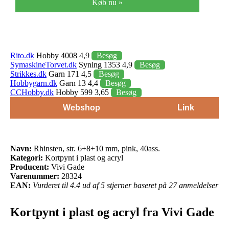
Køb nu »
Rito.dk
Hobby 4008 4,9
Besøg
SymaskineTorvet.dk
Syning 1353 4,9
Besøg
Strikkes.dk
Garn 171 4,5
Besøg
Hobbygarn.dk
Garn 13 4,4
Besøg
CCHobby.dk
Hobby 599 3,65
Besøg
Webshop
Link
Navn:
Rhinsten, str. 6+8+10 mm, pink, 40ass.
Kategori:
Kortpynt i plast og acryl
Producent:
Vivi Gade
Varenummer:
28324
EAN:
Vurderet til 4.4 ud af 5 stjerner baseret på 27 anmeldelser
Kortpynt i plast og acryl fra Vivi Gade