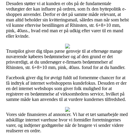
Desuden støtter vi at kunden er obs på de fundamentale
vedtægter der kan influere på ordren, som fx den byttepolitik e-
shoppen anvender. Derfor er det på samme måde relevant, at
man altid beholder sin kvitteringsmail, således man når som helst
vil kunne eftervise bestillingen af Rhinsten, str. 6+8+10 mm,
pink, 40ass., hvad end man er på udkig efter varer til en mand
eller kvinde.
Trustpilot giver dig tilpas pæne genveje til at eftersøge mange
nuværende køberes bedømmelser og af den grund er det
prisværdigt, at du undersøger e-firmaets bedømmelser af
Rhinsten, str. 6+8+10 mm, pink, 40ass. forud for at du handler.
Facebook giver dig for øvrigt fuldt ud fornemme chancer for at
få indtryk af internet webshoppens kundefokus. Desuden er der
en del internet webshops som giver folk mulighed for at
registrere en bedømmelse af virksomhedens service, hvilket på
samme måde kan anvendes til at vurdere kundernes tilfredshed.
Vores side finansieres af annoncer. Vi har et tæt samarbejde med
adskillige internet varehuse hvor vi formidler forretningernes
varer, og indtjener godtgørelse når de brugere vi sender videre
realiserer en ordre.