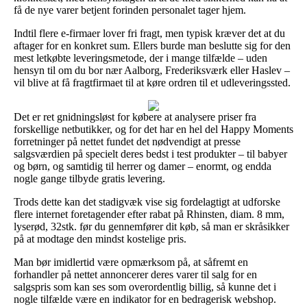
få de nye varer betjent forinden personalet tager hjem.
Indtil flere e-firmaer lover fri fragt, men typisk kræver det at du
aftager for en konkret sum. Ellers burde man beslutte sig for den
mest letkøbte leveringsmetode, der i mange tilfælde – uden
hensyn til om du bor nær Aalborg, Frederiksværk eller Haslev –
vil blive at få fragtfirmaet til at køre ordren til et udleveringssted.
Det er ret gnidningsløst for købere at analysere priser fra
forskellige netbutikker, og for det har en hel del Happy Moments
forretninger på nettet fundet det nødvendigt at presse
salgsværdien på specielt deres bedst i test produkter – til babyer
og børn, og samtidig til herrer og damer – enormt, og endda
nogle gange tilbyde gratis levering.
Trods dette kan det stadigvæk vise sig fordelagtigt at udforske
flere internet foretagender efter rabat på Rhinsten, diam. 8 mm,
lyserød, 32stk. før du gennemfører dit køb, så man er skråsikker
på at modtage den mindst kostelige pris.
Man bør imidlertid være opmærksom på, at såfremt en
forhandler på nettet annoncerer deres varer til salg for en
salgspris som kan ses som overordentlig billig, så kunne det i
nogle tilfælde være en indikator for en bedragerisk webshop.