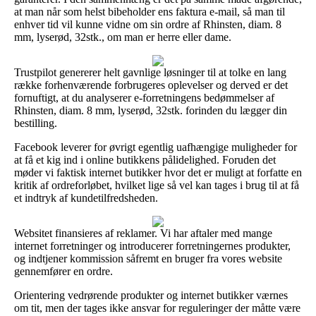
at man når som helst bibeholder ens faktura e-mail, så man til
enhver tid vil kunne vidne om sin ordre af Rhinsten, diam. 8
mm, lyserød, 32stk., om man er herre eller dame.
Trustpilot genererer helt gavnlige løsninger til at tolke en lang
række forhenværende forbrugeres oplevelser og derved er det
fornuftigt, at du analyserer e-forretningens bedømmelser af
Rhinsten, diam. 8 mm, lyserød, 32stk. forinden du lægger din
bestilling.
Facebook leverer for øvrigt egentlig uafhængige muligheder for
at få et kig ind i online butikkens pålidelighed. Foruden det
møder vi faktisk internet butikker hvor det er muligt at forfatte en
kritik af ordreforløbet, hvilket lige så vel kan tages i brug til at få
et indtryk af kundetilfredsheden.
Websitet finansieres af reklamer. Vi har aftaler med mange
internet forretninger og introducerer forretningernes produkter,
og indtjener kommission såfremt en bruger fra vores website
gennemfører en ordre.
Orientering vedrørende produkter og internet butikker værnes
om tit, men der tages ikke ansvar for reguleringer der måtte være