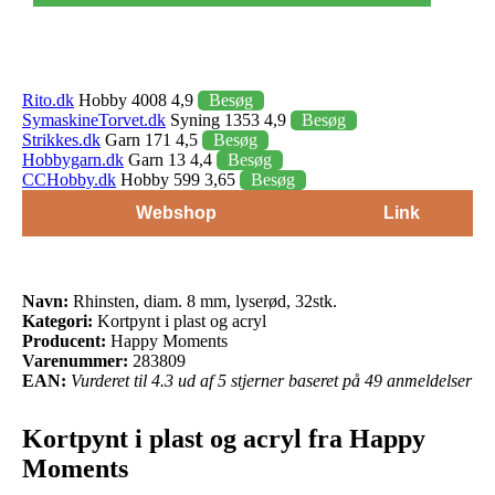
Rito.dk
Hobby 4008 4,9
Besøg
SymaskineTorvet.dk
Syning 1353 4,9
Besøg
Strikkes.dk
Garn 171 4,5
Besøg
Hobbygarn.dk
Garn 13 4,4
Besøg
CCHobby.dk
Hobby 599 3,65
Besøg
Webshop
Link
Navn:
Rhinsten, diam. 8 mm, lyserød, 32stk.
Kategori:
Kortpynt i plast og acryl
Producent:
Happy Moments
Varenummer:
283809
EAN:
Vurderet til 4.3 ud af 5 stjerner baseret på 49 anmeldelser
Kortpynt i plast og acryl fra Happy
Moments