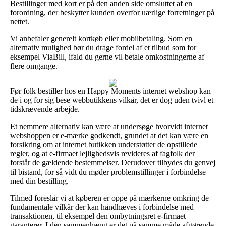
Bestillinger med kort er på den anden side omsluttet af en
forordning, der beskytter kunden overfor uærlige forretninger på
nettet.
Vi anbefaler generelt kortkøb eller mobilbetaling. Som en
alternativ mulighed bør du drage fordel af et tilbud som for
eksempel ViaBill, ifald du gerne vil betale omkostningerne af
flere omgange.
Før folk bestiller hos en Happy Moments internet webshop kan
de i og for sig bese webbutikkens vilkår, det er dog uden tvivl et
tidskrævende arbejde.
Et nemmere alternativ kan være at undersøge hvorvidt internet
webshoppen er e-mærke godkendt, grundet at det kan være en
forsikring om at internet butikken understøtter de opstillede
regler, og at e-firmaet lejlighedsvis revideres af fagfolk der
forstår de gældende bestemmelser. Derudover tilbydes du genvej
til bistand, for så vidt du møder problemstillinger i forbindelse
med din bestilling.
Tilmed foreslår vi at køberen er oppe på mærkerne omkring de
fundamentale vilkår der kan håndhæves i forbindelse med
transaktionen, til eksempel den ombytningsret e-firmaet
garanterer. I den sammenhæng er det på samme måde afgørende,