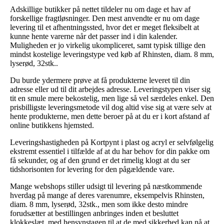
Adskillige butikker på nettet tildeler nu om dage et hav af
forskellige fragtløsninger. Den mest anvendte er nu om dage
levering til et afhentningssted, hvor det er meget fleksibelt at
kunne hente varerne når det passer ind i din kalender.
Muligheden er jo virkelig ukompliceret, samt typisk tillige den
mindst kostelige leveringstype ved køb af Rhinsten, diam. 8 mm,
lyserød, 32stk..
Du burde ydermere prøve at få produkterne leveret til din
adresse eller ud til dit arbejdes adresse. Leveringstypen viser sig
tit en smule mere bekostelig, men lige så vel særdeles enkel. Den
prisbilligste leveringsmetode vil dog altid vise sig at være selv at
hente produkterne, men dette beroer på at du er i kort afstand af
online butikkens hjemsted.
Leveringshastigheden på Kortpynt i plast og acryl er selvfølgelig
ekstremt essentiel i tilfælde af at du har behov for din pakke om
få sekunder, og af den grund er det rimelig klogt at du ser
tidshorisonten for levering for den pågældende vare.
Mange webshops stiller udsigt til levering på næstkommende
hverdag på mange af deres varenumre, eksempelvis Rhinsten,
diam. 8 mm, lyserød, 32stk., men som ikke desto mindre
forudsætter at bestillingen anbringes inden et besluttet
klokkeslæt, med hensynstagen til at de med sikkerhed kan nå at