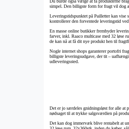
Du burde også vælge at få produkterne bragt
simpel. Den billigste form for fragt vil dog 
Leveringstidspunktet på Pailletter kan vise 
kontrollerer den forventede leveringstid ved
En masse online butikker frembyder leverin
farver, inkl. Raaco multicase med 32 løse ru
de kan nå at få dit nye produkt hen til fragt
Nogle internet shops garanterer portofri fra
billigste leveringsudgave, der tit – uafhængi
udleveringssted.
Det er jo særdeles gnidningsløst for alle at 
nødsaget til at trykke salgsværdien på produk
Det kan dog immervæk blive rentabelt at un
32 løse rum, 32x360stk. inden du køber, såle