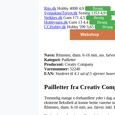
Rito.dk
Hobby 4008 4,9
Besøg
SymaskineTorvet.dk
Syning 1353 4,9
Strikkes.dk
Garn 171 4,5
Besøg
Hobbygarn.dk
Garn 13 4,4
Besøg
CCHobby.dk
Hobby 599 3,65
Besøg
Webshop
Navn:
Rhinsten, diam. 6-16 mm, ass. farver
Kategori:
Pailletter
Producent:
Creativ Company
Varenummer:
52240
EAN:
Vurderet til 4.1 ud af 5 stjerner bas
Pailletter fra Creativ Co
Temmelig mange e-forhandlere yder i dag alve
ekstremt fleksibelt at kunne hente varerne nå
Rhinsten, diam. 6-16 mm, ass. farver, inkl