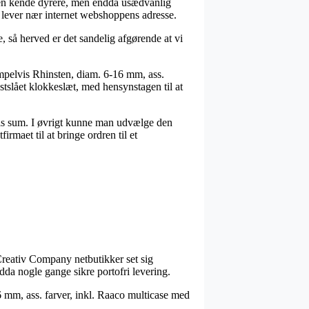
e en kende dyrere, men endda usædvanlig
du lever nær internet webshoppens adresse.
, så herved er det sandelig afgørende at vi
mpelvis Rhinsten, diam. 6-16 mm, ass.
stslået klokkeslæt, med hensynstagen til at
ræcis sum. I øvrigt kunne man udvælge den
rmaet til at bringe ordren til et
f Creativ Company netbutikker set sig
ndda nogle gange sikre portofri levering.
 mm, ass. farver, inkl. Raaco multicase med