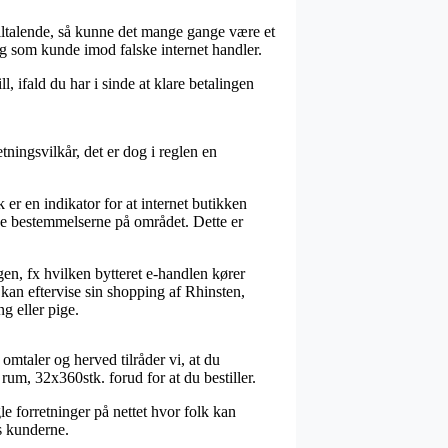
 tiltalende, så kunne det mange gange være et
ig som kunde imod falske internet handler.
, ifald du har i sinde at klare betalingen
ingsvilkår, det er dog i reglen en
er en indikator for at internet butikken
ige bestemmelserne på området. Dette er
gen, fx hvilken bytteret e-handlen kører
 kan eftervise sin shopping af Rhinsten,
g eller pige.
mtaler og herved tilråder vi, at du
um, 32x360stk. forud for at du bestiller.
e forretninger på nettet hvor folk kan
os kunderne.