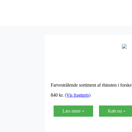
Farvestrålende sortiment af rhinsten i forske
840 kr.
(Vis fragtpris)
Læs mere »
Køb nu »