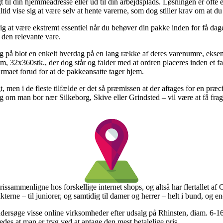
 til din hjemmeadresse eller ud til din arbejdsplads. Løsningen er oft
altid vise sig at være selv at hente varerne, som dog stiller krav om at 
sig at være ekstremt essentiel når du behøver din pakke inden for få dage
 den relevante vare.
g på blot en enkelt hverdag på en lang række af deres varenumre, ekse
m, 32x360stk., der dog står og falder med at ordren placeres inden et fa
firmaet forud for at de pakkeansatte tager hjem.
gt, men i de fleste tilfælde er det så præmissen at der aftages for en p
g om man bor nær Silkeborg, Skive eller Grindsted – vil være at få fragtfi
prissammenligne hos forskellige internet shops, og altså har flertallet a
terne – til juniorer, og samtidig til damer og herrer – helt i bund, og e
dersøge visse online virksomheder efter udsalg på Rhinsten, diam. 6-16
des at man er tryg ved at antage den mest betalelige pris.