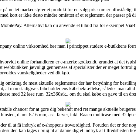
 på nettet markedsfører et produkt for en salgspris som er uforståeligt
med kort er ikke desto mindre omfattet af et reglement, der passer på d
 MobilePay. Alternativt kan du anvende et tilbud fra for eksempel ViaBill
any online virksomhed bør man i princippet studere e-butikkens forretn
vorvidt online forhandleren er e-mærke godkendt, grundet at det typisk 
at webbutikken jævnligt gennemses af specialister der er meget fortrol
 forvoldes vanskeligheder ved dit køb.
ig omkring de mest aktuelle reglementer der har betydning for bestillin
ant, at man stadigvæk bibeholder ens købsbekræftelse, således man altid
ticase med 32 løse rum, 32x360stk., om du skal købe en gave til en dren
tabile chancer for at gøre dig bekendt med ret mange aktuelle brugeres o
insten, diam. 6-16 mm, ass. farver, inkl. Raaco multicase med 32 løse r
er til at få indtryk af e-shoppens troværdighed. Foruden det er der nogl
m desuden kan tages i brug til at danne dig et indtryk af tilfredsheden h