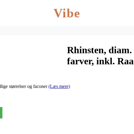
Vibe
Rhinsten, diam.
farver, inkl. Ra
løse rum, 32x360
llige størrelser og faconer
(Læs mere)