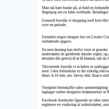
Man må bare huske på, at ifald en forhandler
fingerpeg om en falsk webbutik. Betalinger 
Generelt foreslår vi shopping med kort eller
over en periode.
Forinden nogen shopper hos en Creativ Comp
omfattende opgave.
En nem løsning kan derfor være at granske h
understøtter de gældende danske regler, og 
desuden din genvej til at få bistand, når du
Tilsvarende foreslår vi at køber er omhyggel
med. I den forbindelse er det virkelig relev
diam. 6-16 mm, ass. farver, inkl. Raaco mul
Trustpilot fremskaffer uden sammenligning s
iagttager online shoppens bedømmelser af Rh
Facebook frembyder lignende ret sikre metod
registrere en vurdering af ordreforløbet, so