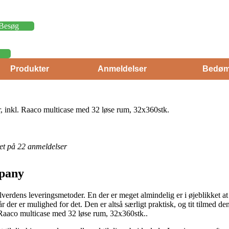
Besøg
Produkter
Anmeldelser
Bedøm
, inkl. Raaco multicase med 32 løse rum, 32x360stk.
eret på 22 anmeldelser
mpany
rdens leveringsmetoder. En der er meget almindelig er i øjeblikket at få 
r der er mulighed for det. Den er altså særligt praktisk, og tit tilmed d
. Raaco multicase med 32 løse rum, 32x360stk..