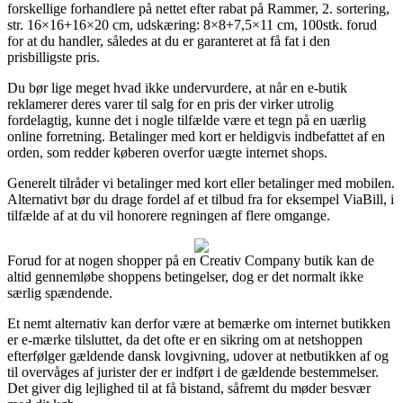
forskellige forhandlere på nettet efter rabat på Rammer, 2. sortering,
str. 16×16+16×20 cm, udskæring: 8×8+7,5×11 cm, 100stk. forud
for at du handler, således at du er garanteret at få fat i den
prisbilligste pris.
Du bør lige meget hvad ikke undervurdere, at når en e-butik
reklamerer deres varer til salg for en pris der virker utrolig
fordelagtig, kunne det i nogle tilfælde være et tegn på en uærlig
online forretning. Betalinger med kort er heldigvis indbefattet af en
orden, som redder køberen overfor uægte internet shops.
Generelt tilråder vi betalinger med kort eller betalinger med mobilen.
Alternativt bør du drage fordel af et tilbud fra for eksempel ViaBill, i
tilfælde af at du vil honorere regningen af flere omgange.
Forud for at nogen shopper på en Creativ Company butik kan de
altid gennemløbe shoppens betingelser, dog er det normalt ikke
særlig spændende.
Et nemt alternativ kan derfor være at bemærke om internet butikken
er e-mærke tilsluttet, da det ofte er en sikring om at netshoppen
efterfølger gældende dansk lovgivning, udover at netbutikken af og
til overvåges af jurister der er indført i de gældende bestemmelser.
Det giver dig lejlighed til at få bistand, såfremt du møder besvær