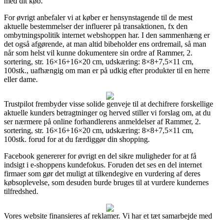
med dit køb.
For øvrigt anbefaler vi at køber er hensynstagende til de mest
aktuelle bestemmelser der influerer på transaktionen, fx den
ombytningspolitik internet webshoppen har. I den sammenhæng er
det også afgørende, at man altid bibeholder ens ordremail, så man
når som helst vil kunne dokumentere sin ordre af Rammer, 2.
sortering, str. 16×16+16×20 cm, udskæring: 8×8+7,5×11 cm,
100stk., uafhængig om man er på udkig efter produkter til en herre
eller dame.
Trustpilot frembyder visse solide genveje til at dechifrere forskellige
aktuelle kunders betragtninger og herved stiller vi forslag om, at du
ser nærmere på online forhandlerens anmeldelser af Rammer, 2.
sortering, str. 16×16+16×20 cm, udskæring: 8×8+7,5×11 cm,
100stk. forud for at du færdiggør din shopping.
Facebook genererer for øvrigt en del sikre muligheder for at få
indsigt i e-shoppens kundefokus. Foruden det ses en del internet
firmaer som gør det muligt at tilkendegive en vurdering af deres
købsoplevelse, som desuden burde bruges til at vurdere kundernes
tilfredshed.
Vores website finansieres af reklamer. Vi har et tæt samarbejde med