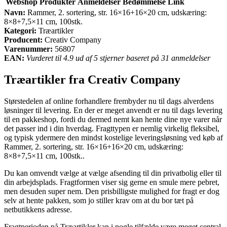
Webshop
Produkter
Anmeldelser
Bedømmelse
Link
Navn:
Rammer, 2. sortering, str. 16×16+16×20 cm, udskæring:
8×8+7,5×11 cm, 100stk.
Kategori:
Træartikler
Producent:
Creativ Company
Varenummer:
56807
EAN:
Vurderet til 4.9 ud af 5 stjerner baseret på 31 anmeldelser
Træartikler fra Creativ Company
Størstedelen af online forhandlere frembyder nu til dags alverdens
løsninger til levering. En der er meget anvendt er nu til dags levering
til en pakkeshop, fordi du dermed nemt kan hente dine nye varer når
det passer ind i din hverdag. Fragttypen er nemlig virkelig fleksibel,
og typisk ydermere den mindst kostelige leveringsløsning ved køb af
Rammer, 2. sortering, str. 16×16+16×20 cm, udskæring:
8×8+7,5×11 cm, 100stk..
Du kan omvendt vælge at vælge afsending til din privatbolig eller til
din arbejdsplads. Fragtformen viser sig gerne en smule mere pebret,
men desuden super nem. Den prisbilligste mulighed for fragt er dog
selv at hente pakken, som jo stiller krav om at du bor tæt på
netbutikkens adresse.
Fragtperioden på Træartikler kan i nogle tilfælde være meget central