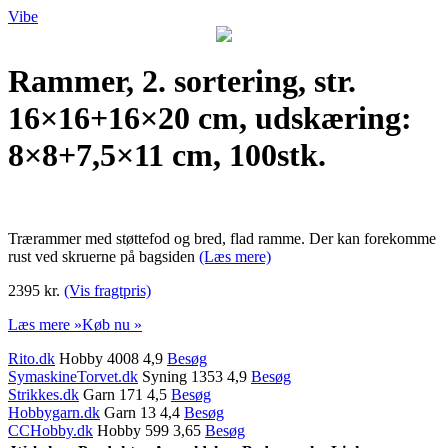
Vibe
Rammer, 2. sortering, str.
16×16+16×20 cm, udskæring:
8×8+7,5×11 cm, 100stk.
Trærammer med støttefod og bred, flad ramme. Der kan forekomme
rust ved skruerne på bagsiden
(Læs mere)
2395 kr.
(Vis fragtpris)
Læs mere »
Køb nu »
Rito.dk
Hobby 4008 4,9
Besøg
SymaskineTorvet.dk
Syning 1353 4,9
Besøg
Strikkes.dk
Garn 171 4,5
Besøg
Hobbygarn.dk
Garn 13 4,4
Besøg
CCHobby.dk
Hobby 599 3,65
Besøg