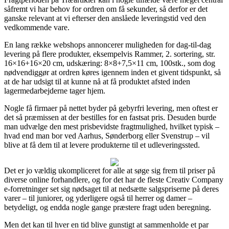
såfremt vi har behov for ordren om få sekunder, så derfor er det
ganske relevant at vi efterser den anslåede leveringstid ved den
vedkommende vare.
En lang række webshops annoncerer muligheden for dag-til-dag
levering på flere produkter, eksempelvis Rammer, 2. sortering, str.
16×16+16×20 cm, udskæring: 8×8+7,5×11 cm, 100stk., som dog
nødvendiggør at ordren køres igennem inden et givent tidspunkt, så
at de har udsigt til at kunne nå at få produktet afsted inden
lagermedarbejderne tager hjem.
Nogle få firmaer på nettet byder på gebyrfri levering, men oftest er
det så præmissen at der bestilles for en fastsat pris. Desuden burde
man udvælge den mest prisbevidste fragtmulighed, hvilket typisk –
hvad end man bor ved Aarhus, Sønderborg eller Svenstrup – vil
blive at få dem til at levere produkterne til et udleveringssted.
Det er jo vældig ukompliceret for alle at søge sig frem til priser på
diverse online forhandlere, og for det har de fleste Creativ Company
e-forretninger set sig nødsaget til at nedsætte salgspriserne på deres
varer – til juniorer, og yderligere også til herrer og damer –
betydeligt, og endda nogle gange præstere fragt uden beregning.
Men det kan til hver en tid blive gunstigt at sammenholde et par