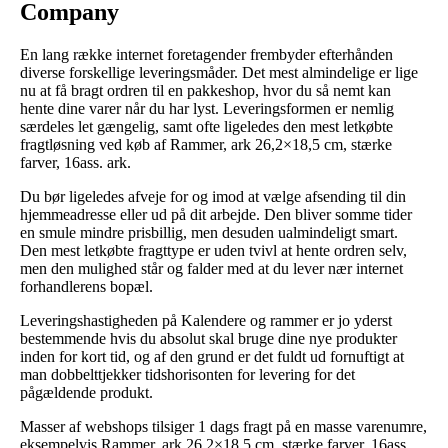
Company
En lang række internet foretagender frembyder efterhånden
diverse forskellige leveringsmåder. Det mest almindelige er lige
nu at få bragt ordren til en pakkeshop, hvor du så nemt kan
hente dine varer når du har lyst. Leveringsformen er nemlig
særdeles let gængelig, samt ofte ligeledes den mest letkøbte
fragtløsning ved køb af Rammer, ark 26,2×18,5 cm, stærke
farver, 16ass. ark.
Du bør ligeledes afveje for og imod at vælge afsending til din
hjemmeadresse eller ud på dit arbejde. Den bliver somme tider
en smule mindre prisbillig, men desuden ualmindeligt smart.
Den mest letkøbte fragttype er uden tvivl at hente ordren selv,
men den mulighed står og falder med at du lever nær internet
forhandlerens bopæl.
Leveringshastigheden på Kalendere og rammer er jo yderst
bestemmende hvis du absolut skal bruge dine nye produkter
inden for kort tid, og af den grund er det fuldt ud fornuftigt at
man dobbelttjekker tidshorisonten for levering for det
pågældende produkt.
Masser af webshops tilsiger 1 dags fragt på en masse varenumre,
eksempelvis Rammer, ark 26,2×18,5 cm, stærke farver, 16ass.