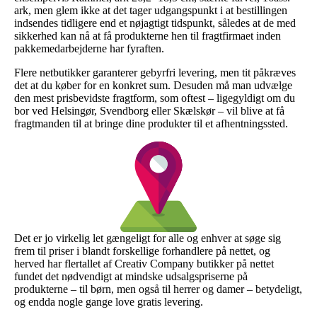
ark, men glem ikke at det tager udgangspunkt i at bestillingen
indsendes tidligere end et nøjagtigt tidspunkt, således at de med
sikkerhed kan nå at få produkterne hen til fragtfirmaet inden
pakkemedarbejderne har fyraften.
Flere netbutikker garanterer gebyrfri levering, men tit påkræves
det at du køber for en konkret sum. Desuden må man udvælge
den mest prisbevidste fragtform, som oftest – ligegyldigt om du
bor ved Helsingør, Svendborg eller Skælskør – vil blive at få
fragtmanden til at bringe dine produkter til et afhentningssted.
Det er jo virkelig let gængeligt for alle og enhver at søge sig
frem til priser i blandt forskellige forhandlere på nettet, og
herved har flertallet af Creativ Company butikker på nettet
fundet det nødvendigt at mindske udsalgspriserne på
produkterne – til børn, men også til herrer og damer – betydeligt,
og endda nogle gange love gratis levering.