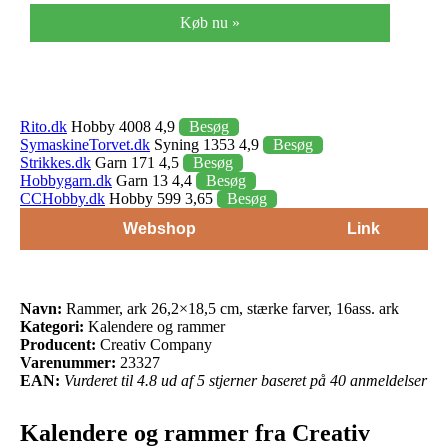
Køb nu »
Rito.dk
Hobby 4008 4,9
Besøg
SymaskineTorvet.dk
Syning 1353 4,9
Besøg
Strikkes.dk
Garn 171 4,5
Besøg
Hobbygarn.dk
Garn 13 4,4
Besøg
CCHobby.dk
Hobby 599 3,65
Besøg
Webshop
Link
Navn:
Rammer, ark 26,2×18,5 cm, stærke farver, 16ass. ark
Kategori:
Kalendere og rammer
Producent:
Creativ Company
Varenummer:
23327
EAN:
Vurderet til 4.8 ud af 5 stjerner baseret på 40 anmeldelser
Kalendere og rammer fra Creativ