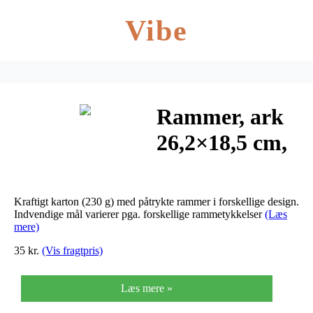
Vibe
Rammer, ark
26,2×18,5 cm,
stærke farver,
16ass. ark
Kraftigt karton (230 g) med påtrykte rammer i forskellige design.
Indvendige mål varierer pga. forskellige rammetykkelser
(Læs
mere)
35 kr.
(Vis fragtpris)
Læs mere »