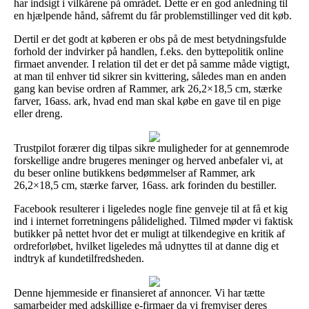
har indsigt i vilkårene på området. Dette er en god anledning til
en hjælpende hånd, såfremt du får problemstillinger ved dit køb.
Dertil er det godt at køberen er obs på de mest betydningsfulde
forhold der indvirker på handlen, f.eks. den byttepolitik online
firmaet anvender. I relation til det er det på samme måde vigtigt,
at man til enhver tid sikrer sin kvittering, således man en anden
gang kan bevise ordren af Rammer, ark 26,2×18,5 cm, stærke
farver, 16ass. ark, hvad end man skal købe en gave til en pige
eller dreng.
Trustpilot forærer dig tilpas sikre muligheder for at gennemrode
forskellige andre brugeres meninger og herved anbefaler vi, at
du beser online butikkens bedømmelser af Rammer, ark
26,2×18,5 cm, stærke farver, 16ass. ark forinden du bestiller.
Facebook resulterer i ligeledes nogle fine genveje til at få et kig
ind i internet forretningens pålidelighed. Tilmed møder vi faktisk
butikker på nettet hvor det er muligt at tilkendegive en kritik af
ordreforløbet, hvilket ligeledes må udnyttes til at danne dig et
indtryk af kundetilfredsheden.
Denne hjemmeside er finansieret af annoncer. Vi har tætte
samarbejder med adskillige e-firmaer da vi fremviser deres