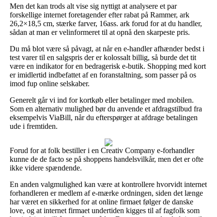
Men det kan trods alt vise sig nyttigt at analysere et par
forskellige internet foretagender efter rabat på Rammer, ark
26,2×18,5 cm, stærke farver, 16ass. ark forud for at du handler,
sådan at man er velinformeret til at opnå den skarpeste pris.
Du må blot være så påvagt, at når en e-handler afhænder bedst i
test varer til en salgspris der er kolossalt billig, så burde det tit
være en indikator for en bedragerisk e-butik. Shopping med kort
er imidlertid indbefattet af en foranstaltning, som passer på os
imod fup online selskaber.
Generelt går vi ind for kortkøb eller betalinger med mobilen.
Som en alternativ mulighed bør du anvende et afdragstilbud fra
eksempelvis ViaBill, når du efterspørger at afdrage betalingen
ude i fremtiden.
Forud for at folk bestiller i en Creativ Company e-forhandler
kunne de de facto se på shoppens handelsvilkår, men det er ofte
ikke videre spændende.
En anden valgmulighed kan være at kontrollere hvorvidt internet
forhandleren er medlem af e-mærke ordningen, siden det længe
har været en sikkerhed for at online firmaet følger de danske
love, og at internet firmaet undertiden kigges til af fagfolk som