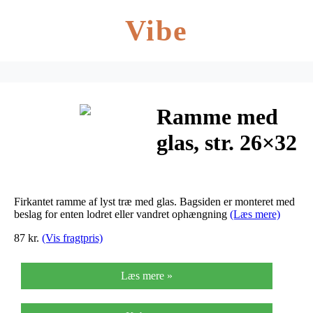
Vibe
Ramme med
glas, str. 26×32
cm,
udskæring:
Firkantet ramme af lyst træ med glas. Bagsiden er monteret med
18×24 cm,
beslag for enten lodret eller vandret ophængning
(Læs mere)
87 kr.
(Vis fragtpris)
kejsertræ,
1stk.
Læs mere »