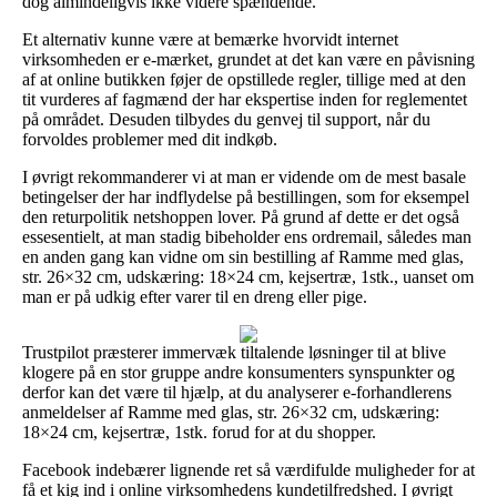
dog almindeligvis ikke videre spændende.
Et alternativ kunne være at bemærke hvorvidt internet
virksomheden er e-mærket, grundet at det kan være en påvisning
af at online butikken føjer de opstillede regler, tillige med at den
tit vurderes af fagmænd der har ekspertise inden for reglementet
på området. Desuden tilbydes du genvej til support, når du
forvoldes problemer med dit indkøb.
I øvrigt rekommanderer vi at man er vidende om de mest basale
betingelser der har indflydelse på bestillingen, som for eksempel
den returpolitik netshoppen lover. På grund af dette er det også
essesentielt, at man stadig bibeholder ens ordremail, således man
en anden gang kan vidne om sin bestilling af Ramme med glas,
str. 26×32 cm, udskæring: 18×24 cm, kejsertræ, 1stk., uanset om
man er på udkig efter varer til en dreng eller pige.
Trustpilot præsterer immervæk tiltalende løsninger til at blive
klogere på en stor gruppe andre konsumenters synspunkter og
derfor kan det være til hjælp, at du analyserer e-forhandlerens
anmeldelser af Ramme med glas, str. 26×32 cm, udskæring:
18×24 cm, kejsertræ, 1stk. forud for at du shopper.
Facebook indebærer lignende ret så værdifulde muligheder for at
få et kig ind i online virksomhedens kundetilfredshed. I øvrigt