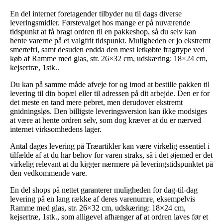
En del internet foretagender tilbyder nu til dags diverse
leveringsmidler. Førstevalget hos mange er på nuværende
tidspunkt at få bragt ordren til en pakkeshop, så du selv kan
hente varerne på et valgfrit tidspunkt. Muligheden er jo ekstremt
smertefri, samt desuden endda den mest letkøbte fragttype ved
køb af Ramme med glas, str. 26×32 cm, udskæring: 18×24 cm,
kejsertræ, 1stk..
Du kan på samme måde afveje for og imod at bestille pakken til
levering til din bopæl eller til adressen på dit arbejde. Den er for
det meste en tand mere pebret, men derudover ekstremt
gnidningsløs. Den billigste leveringsversion kan ikke modsiges
at være at hente ordren selv, som dog kræver at du er nærved
internet virksomhedens lager.
Antal dages levering på Træartikler kan være virkelig essentiel i
tilfælde af at du har behov for varen straks, så i det øjemed er det
virkelig relevant at du kigger nærmere på leveringstidspunktet på
den vedkommende vare.
En del shops på nettet garanterer muligheden for dag-til-dag
levering på en lang række af deres varenumre, eksempelvis
Ramme med glas, str. 26×32 cm, udskæring: 18×24 cm,
kejsertræ, 1stk., som alligevel afhænger af at ordren laves før et