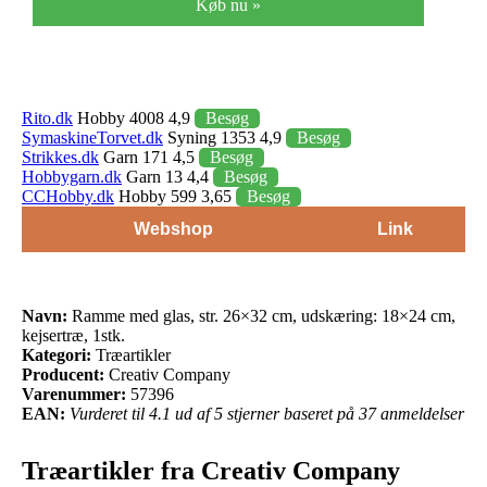
Køb nu »
Rito.dk
Hobby 4008 4,9
Besøg
SymaskineTorvet.dk
Syning 1353 4,9
Besøg
Strikkes.dk
Garn 171 4,5
Besøg
Hobbygarn.dk
Garn 13 4,4
Besøg
CCHobby.dk
Hobby 599 3,65
Besøg
Webshop
Link
Navn:
Ramme med glas, str. 26×32 cm, udskæring: 18×24 cm,
kejsertræ, 1stk.
Kategori:
Træartikler
Producent:
Creativ Company
Varenummer:
57396
EAN:
Vurderet til 4.1 ud af 5 stjerner baseret på 37 anmeldelser
Træartikler fra Creativ Company