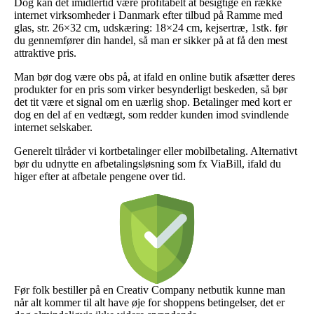
Dog kan det imidlertid være profitabelt at besigtige en række
internet virksomheder i Danmark efter tilbud på Ramme med
glas, str. 26×32 cm, udskæring: 18×24 cm, kejsertræ, 1stk. før
du gennemfører din handel, så man er sikker på at få den mest
attraktive pris.
Man bør dog være obs på, at ifald en online butik afsætter deres
produkter for en pris som virker besynderligt beskeden, så bør
det tit være et signal om en uærlig shop. Betalinger med kort er
dog en del af en vedtægt, som redder kunden imod svindlende
internet selskaber.
Generelt tilråder vi kortbetalinger eller mobilbetaling. Alternativt
bør du udnytte en afbetalingsløsning som fx ViaBill, ifald du
higer efter at afbetale pengene over tid.
Før folk bestiller på en Creativ Company netbutik kunne man
når alt kommer til alt have øje for shoppens betingelser, det er