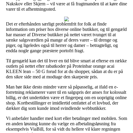
Nakskov eller Skjern – vil være at få fragtmanden til at køre dine
varer til et afhentningssted.
Det er efterhånden særligt problemfrit for folk at finde
information om priser hos diverse online butikker, og til gengæld
har masser af Diverse butikker på nettet været tvunget til at
sænke salgsværdien på mange af deres varer – til drenge og
piger, og ligeledes også til herrer og damer – betragteligt, og
endda nogle gange præstere portofri fragt.
Til gengæld kan det til hver en tid blive smart at efterse en række
outlets på nettet efter rabatkoder på Proteinbar orange acai
KLEEN lean – 50 G forud for at du shopper, sådan at du er på
den sikre side med at modtage den skarpeste pris.
Man bør ikke desto mindre være så påpasselig, at ifald en e-
forretning reklamerer varer til en salgspris der anses for kolossalt
billig, er det undertiden være et fingerpeg om en uoprigtig online
shop. Kortbestillinger er imidlertid omfattet af et lovbud, der
dækker dig som kunde imod svindlende webbutikker.
Vi anbefaler handler med kort eller betalinger med mobilen. Som
en anden løsning kunne du vælge en afbetalingsløsning fra
eksempelvis ViaBill, for så vidt du hellere vil klare regningen