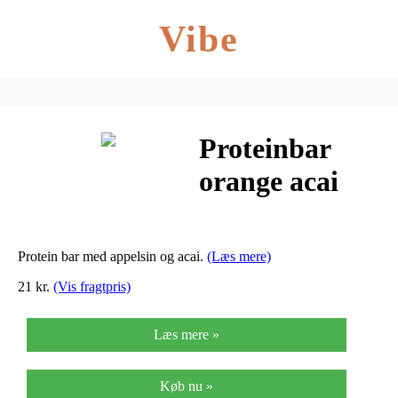
Vibe
Proteinbar
orange acai
KLEEN lean –
50 G
Protein bar med appelsin og acai.
(Læs mere)
21 kr.
(Vis fragtpris)
Læs mere »
Køb nu »