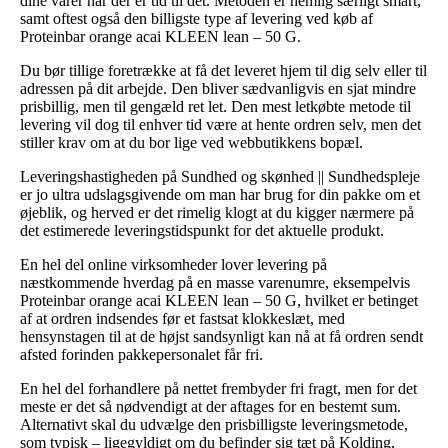
dine varer når der er tid til det. Metoden er nemlig særligt smart,
samt oftest også den billigste type af levering ved køb af
Proteinbar orange acai KLEEN lean – 50 G.
Du bør tillige foretrække at få det leveret hjem til dig selv eller til
adressen på dit arbejde. Den bliver sædvanligvis en sjat mindre
prisbillig, men til gengæld ret let. Den mest letkøbte metode til
levering vil dog til enhver tid være at hente ordren selv, men det
stiller krav om at du bor lige ved webbutikkens bopæl.
Leveringshastigheden på Sundhed og skønhed || Sundhedspleje
er jo ultra udslagsgivende om man har brug for din pakke om et
øjeblik, og herved er det rimelig klogt at du kigger nærmere på
det estimerede leveringstidspunkt for det aktuelle produkt.
En hel del online virksomheder lover levering på
næstkommende hverdag på en masse varenumre, eksempelvis
Proteinbar orange acai KLEEN lean – 50 G, hvilket er betinget
af at ordren indsendes før et fastsat klokkeslæt, med
hensynstagen til at de højst sandsynligt kan nå at få ordren sendt
afsted forinden pakkepersonalet får fri.
En hel del forhandlere på nettet frembyder fri fragt, men for det
meste er det så nødvendigt at der aftages for en bestemt sum.
Alternativt skal du udvælge den prisbilligste leveringsmetode,
som typisk – ligegyldigt om du befinder sig tæt på Kolding,