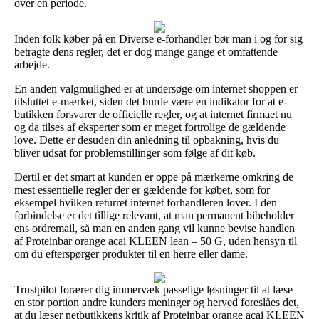
over en periode.
Inden folk køber på en Diverse e-forhandler bør man i og for sig
betragte dens regler, det er dog mange gange et omfattende
arbejde.
En anden valgmulighed er at undersøge om internet shoppen er
tilsluttet e-mærket, siden det burde være en indikator for at e-
butikken forsvarer de officielle regler, og at internet firmaet nu
og da tilses af eksperter som er meget fortrolige de gældende
love. Dette er desuden din anledning til opbakning, hvis du
bliver udsat for problemstillinger som følge af dit køb.
Dertil er det smart at kunden er oppe på mærkerne omkring de
mest essentielle regler der er gældende for købet, som for
eksempel hvilken returret internet forhandleren lover. I den
forbindelse er det tillige relevant, at man permanent bibeholder
ens ordremail, så man en anden gang vil kunne bevise handlen
af Proteinbar orange acai KLEEN lean – 50 G, uden hensyn til
om du efterspørger produkter til en herre eller dame.
Trustpilot forærer dig immervæk passelige løsninger til at læse
en stor portion andre kunders meninger og herved foreslåes det,
at du læser netbutikkens kritik af Proteinbar orange acai KLEEN