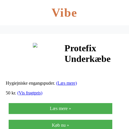
Vibe
Protefix
Underkæbe
Protese Puder
til
Hygiejniske engangspuder.
(Læs mere)
Tandprotesen
50 kr.
(Vis fragtpris)
– 30 stk
Læs mere »
Køb nu »