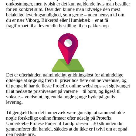
omkostninger, men typisk er det kun gældende hvis man bestiller
for en konkret sum. Desuden kunne man udvælge den mest
betalelige leveringsmulighed, som gerne – uden hensyn til om
du er nær Viborg, Birkerød eller Humlebæk – er at få
fragtfirmaet til at levere din bestilling til en pakkeshop.
Det er efterhånden ualmindeligt gnidningsløst for almindelige
dødelige at søge sig frem til priser hos flere online varehuse, og
til gengæld har de fleste Protefix online webshops set sig tvunget
til at nedsætte prisniveauet på varerne – til børn, og ligeså til
voksne – voldsomt, og endda nogle gange byde på gratis
levering.
Til gengæld kan det immervæk være gunstigt at sammenholde
nogle forskellige online firmaer efter udsalg på Protefix
Underkæbe Protese Puder til Tandprotesen – 30 stk inden du
gennemfører din handel, således at du ikke er i tvivl om at opnå
den bedste pris.