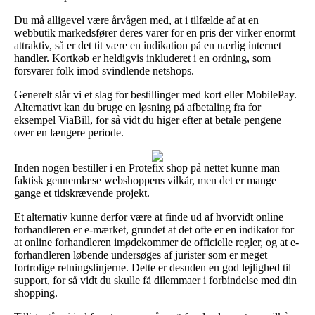
Du må alligevel være årvågen med, at i tilfælde af at en
webbutik markedsfører deres varer for en pris der virker enormt
attraktiv, så er det tit være en indikation på en uærlig internet
handler. Kortkøb er heldigvis inkluderet i en ordning, som
forsvarer folk imod svindlende netshops.
Generelt slår vi et slag for bestillinger med kort eller MobilePay.
Alternativt kan du bruge en løsning på afbetaling fra for
eksempel ViaBill, for så vidt du higer efter at betale pengene
over en længere periode.
Inden nogen bestiller i en Protefix shop på nettet kunne man
faktisk gennemlæse webshoppens vilkår, men det er mange
gange et tidskrævende projekt.
Et alternativ kunne derfor være at finde ud af hvorvidt online
forhandleren er e-mærket, grundet at det ofte er en indikator for
at online forhandleren imødekommer de officielle regler, og at e-
forhandleren løbende undersøges af jurister som er meget
fortrolige retningslinjerne. Dette er desuden en god lejlighed til
support, for så vidt du skulle få dilemmaer i forbindelse med din
shopping.