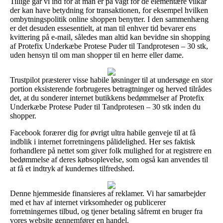
Tillige går vi ind for at man er på vagt for de elementære vilkår
der kan have betydning for transaktionen, for eksempel hvilken
ombytningspolitik online shoppen benytter. I den sammenhæng
er det desuden essesentielt, at man til enhver tid bevarer ens
kvittering på e-mail, således man altid kan bevidne sin shopping
af Protefix Underkæbe Protese Puder til Tandprotesen – 30 stk,
uden hensyn til om man shopper til en herre eller dame.
Trustpilot præsterer visse habile løsninger til at undersøge en stor
portion eksisterende forbrugeres betragtninger og herved tilrådes
det, at du sonderer internet butikkens bedømmelser af Protefix
Underkæbe Protese Puder til Tandprotesen – 30 stk inden du
shopper.
Facebook forærer dig for øvrigt ultra habile genveje til at få
indblik i internet forretningens pålidelighed. Her ses faktisk
forhandlere på nettet som giver folk mulighed for at registrere en
bedømmelse af deres købsoplevelse, som også kan anvendes til
at få et indtryk af kundernes tilfredshed.
Denne hjemmeside finansieres af reklamer. Vi har samarbejder
med et hav af internet virksomheder og publicerer
forretningernes tilbud, og tjener betaling såfremt en bruger fra
vores website gennemfører en handel.