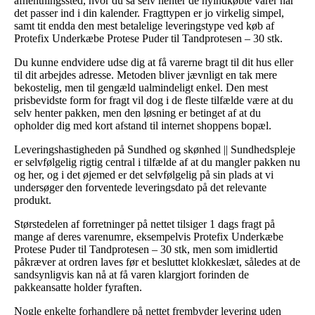
afhentningssted, hvor du så selv henter de nyindkøbte varer når
det passer ind i din kalender. Fragttypen er jo virkelig simpel,
samt tit endda den mest betalelige leveringstype ved køb af
Protefix Underkæbe Protese Puder til Tandprotesen – 30 stk.
Du kunne endvidere udse dig at få varerne bragt til dit hus eller
til dit arbejdes adresse. Metoden bliver jævnligt en tak mere
bekostelig, men til gengæld ualmindeligt enkel. Den mest
prisbevidste form for fragt vil dog i de fleste tilfælde være at du
selv henter pakken, men den løsning er betinget af at du
opholder dig med kort afstand til internet shoppens bopæl.
Leveringshastigheden på Sundhed og skønhed || Sundhedspleje
er selvfølgelig rigtig central i tilfælde af at du mangler pakken nu
og her, og i det øjemed er det selvfølgelig på sin plads at vi
undersøger den forventede leveringsdato på det relevante
produkt.
Størstedelen af forretninger på nettet tilsiger 1 dags fragt på
mange af deres varenumre, eksempelvis Protefix Underkæbe
Protese Puder til Tandprotesen – 30 stk, men som imidlertid
påkræver at ordren laves før et besluttet klokkeslæt, således at de
sandsynligvis kan nå at få varen klargjort forinden de
pakkeansatte holder fyraften.
Nogle enkelte forhandlere på nettet frembyder levering uden