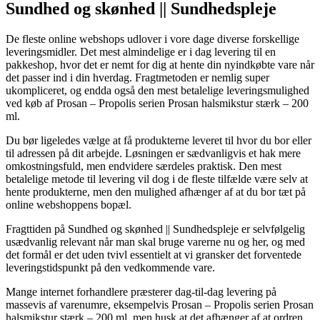
Sundhed og skønhed || Sundhedspleje
De fleste online webshops udlover i vore dage diverse forskellige
leveringsmidler. Det mest almindelige er i dag levering til en
pakkeshop, hvor det er nemt for dig at hente din nyindkøbte vare når
det passer ind i din hverdag. Fragtmetoden er nemlig super
ukompliceret, og endda også den mest betalelige leveringsmulighed
ved køb af Prosan – Propolis serien Prosan halsmikstur stærk – 200
ml.
Du bør ligeledes vælge at få produkterne leveret til hvor du bor eller
til adressen på dit arbejde. Løsningen er sædvanligvis et hak mere
omkostningsfuld, men endvidere særdeles praktisk. Den mest
betalelige metode til levering vil dog i de fleste tilfælde være selv at
hente produkterne, men den mulighed afhænger af at du bor tæt på
online webshoppens bopæl.
Fragttiden på Sundhed og skønhed || Sundhedspleje er selvfølgelig
usædvanlig relevant når man skal bruge varerne nu og her, og med
det formål er det uden tvivl essentielt at vi gransker det forventede
leveringstidspunkt på den vedkommende vare.
Mange internet forhandlere præsterer dag-til-dag levering på
massevis af varenumre, eksempelvis Prosan – Propolis serien Prosan
halsmikstur stærk – 200 ml, men husk at det afhænger af at ordren