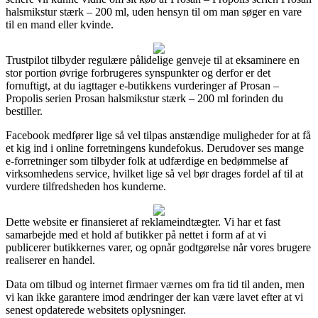
halsmikstur stærk – 200 ml, uden hensyn til om man søger en vare
til en mand eller kvinde.
Trustpilot tilbyder regulære pålidelige genveje til at eksaminere en
stor portion øvrige forbrugeres synspunkter og derfor er det
fornuftigt, at du iagttager e-butikkens vurderinger af Prosan –
Propolis serien Prosan halsmikstur stærk – 200 ml forinden du
bestiller.
Facebook medfører lige så vel tilpas anstændige muligheder for at få
et kig ind i online forretningens kundefokus. Derudover ses mange
e-forretninger som tilbyder folk at udfærdige en bedømmelse af
virksomhedens service, hvilket lige så vel bør drages fordel af til at
vurdere tilfredsheden hos kunderne.
Dette website er finansieret af reklameindtægter. Vi har et fast
samarbejde med et hold af butikker på nettet i form af at vi
publicerer butikkernes varer, og opnår godtgørelse når vores brugere
realiserer en handel.
Data om tilbud og internet firmaer værnes om fra tid til anden, men
vi kan ikke garantere imod ændringer der kan være lavet efter at vi
senest opdaterede websitets oplysninger.