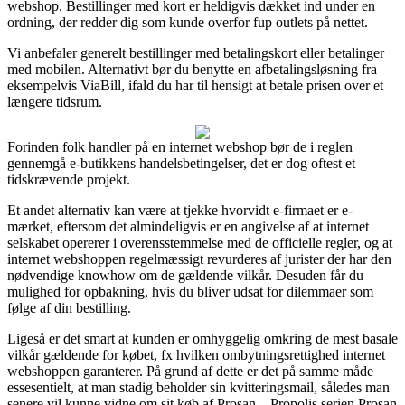
webshop. Bestillinger med kort er heldigvis dækket ind under en
ordning, der redder dig som kunde overfor fup outlets på nettet.
Vi anbefaler generelt bestillinger med betalingskort eller betalinger
med mobilen. Alternativt bør du benytte en afbetalingsløsning fra
eksempelvis ViaBill, ifald du har til hensigt at betale prisen over et
længere tidsrum.
Forinden folk handler på en internet webshop bør de i reglen
gennemgå e-butikkens handelsbetingelser, det er dog oftest et
tidskrævende projekt.
Et andet alternativ kan være at tjekke hvorvidt e-firmaet er e-
mærket, eftersom det almindeligvis er en angivelse af at internet
selskabet opererer i overensstemmelse med de officielle regler, og at
internet webshoppen regelmæssigt revurderes af jurister der har den
nødvendige knowhow om de gældende vilkår. Desuden får du
mulighed for opbakning, hvis du bliver udsat for dilemmaer som
følge af din bestilling.
Ligeså er det smart at kunden er omhyggelig omkring de mest basale
vilkår gældende for købet, fx hvilken ombytningsrettighed internet
webshoppen garanterer. På grund af dette er det på samme måde
essesentielt, at man stadig beholder sin kvitteringsmail, således man
senere vil kunne vidne om sit køb af Prosan – Propolis serien Prosan