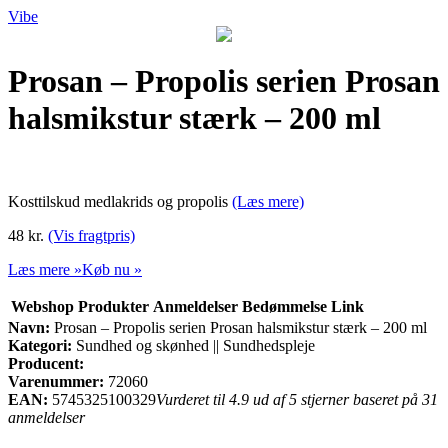
Vibe
Prosan – Propolis serien Prosan
halsmikstur stærk – 200 ml
Kosttilskud medlakrids og propolis
(Læs mere)
48 kr.
(Vis fragtpris)
Læs mere »
Køb nu »
Webshop
Produkter
Anmeldelser
Bedømmelse
Link
Navn:
Prosan – Propolis serien Prosan halsmikstur stærk – 200 ml
Kategori:
Sundhed og skønhed || Sundhedspleje
Producent:
Varenummer:
72060
EAN:
5745325100329
Vurderet til 4.9 ud af 5 stjerner baseret på 31
anmeldelser