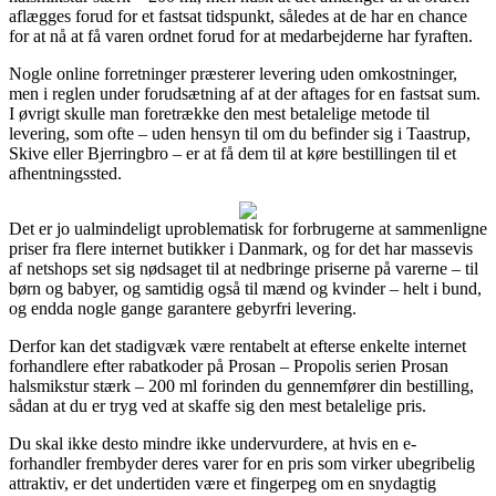
aflægges forud for et fastsat tidspunkt, således at de har en chance
for at nå at få varen ordnet forud for at medarbejderne har fyraften.
Nogle online forretninger præsterer levering uden omkostninger,
men i reglen under forudsætning af at der aftages for en fastsat sum.
I øvrigt skulle man foretrække den mest betalelige metode til
levering, som ofte – uden hensyn til om du befinder sig i Taastrup,
Skive eller Bjerringbro – er at få dem til at køre bestillingen til et
afhentningssted.
Det er jo ualmindeligt uproblematisk for forbrugerne at sammenligne
priser fra flere internet butikker i Danmark, og for det har massevis
af netshops set sig nødsaget til at nedbringe priserne på varerne – til
børn og babyer, og samtidig også til mænd og kvinder – helt i bund,
og endda nogle gange garantere gebyrfri levering.
Derfor kan det stadigvæk være rentabelt at efterse enkelte internet
forhandlere efter rabatkoder på Prosan – Propolis serien Prosan
halsmikstur stærk – 200 ml forinden du gennemfører din bestilling,
sådan at du er tryg ved at skaffe sig den mest betalelige pris.
Du skal ikke desto mindre ikke undervurdere, at hvis en e-
forhandler frembyder deres varer for en pris som virker ubegribelig
attraktiv, er det undertiden være et fingerpeg om en snydagtig