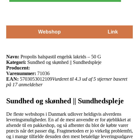
Webshop
Link
Navn:
Propolis halspastil engelsk lakrids – 50 G
Kategori:
Sundhed og skønhed || Sundhedspleje
Producent:
Varenummer:
71036
EAN:
5703053012109
Vurderet til 4.3 ud af 5 stjerner baseret
på 17 anmeldelser
Sundhed og skønhed || Sundhedspleje
De fleste webshops i Danmark udlover heldigvis alverdens
leveringsmuligheder. En af de mest anvendte er for øjeblikket at
afsende til en pakkeshop, og så afhenter du blot de købte varer
præcis når det passer dig. Fragtmetoden er jo virkelig problemfri,
og i mange tilfælde desuden den mest betalelige leveringsudgave