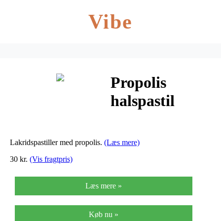
Vibe
Propolis
halspastil
engelsk
lakrids – 50 G
Lakridspastiller med propolis.
(Læs mere)
30 kr.
(Vis fragtpris)
Læs mere »
Køb nu »