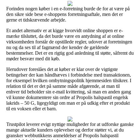
Forinden nogen køber i en e-forretning burde de for at være på
den sikre side bese e-shoppens forretningsaftale, men det er
gerne et tidskrævende arbejde.
Et andet alternativ er at kigge hvorvidt online shoppen er e-
mærke tilsluttet, da det burde være en antydning af at online
virksomheden forstår de opstillede regler, udover at forretningen
nu og da ses til af fagmænd der kender de gældende
bestemmelser. Det er en rigtig god anledning til støtte, såfremt du
møder besvær med dit køb.
Herudover foreslåes det at køber er klar over de vigtigste
betingelser der kan håndhæves i forbindelse med transaktionen,
for eksempel hvilken ombytningspolitik hjemmesiden tilsikrer. I
relation til det er det på samme måde afgørende, at man til
enhver tid beholder sin e-mail kvittering, så man en anden gang
vil kunne dokumentere sin ordre af Propolis halspastil engelsk
lakrids – 50 G, ligegyldigt om man er på udkig efter et produkt
til en voksen eller et barn.
Trustpilot leverer evigt nyttige muligheder for at udforske ganske
mange aktuelle kunders oplevelser og derfor støtter vi, at du
gransker webbutikkens anmeldelser af Propolis halspastil