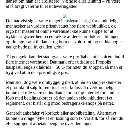
uanset om man er i Holstebro, Værløse eller Billund – vil være
at få bragt varerne til et udleveringssted.
Det har vist sig at være meget hensigtsmæssigt for almindelige
mennesker at vurdere prisniveauet hos flere webbutikker, og
ergo har masser af online varehuse ikke kunne slippe for at
trykke salgsværdien på en række af deres produkter – til piger
og drenge, samt til damer og herrer – voldsomt, og endda nogle
gange byde på fragt uden gebyr.
Til gengæld kan det stadigvæk være profitabelt at inspicere indtil
flere internet varehuse i Danmark efter udsalg på Propolis
halspastil engelsk lakrids – 50 G forinden du shopper, så man er
tryg ved at få den prisbilligste pris.
Man skal dog være omhyggelig med, at når en shop reklamerer
et produkt til salg for en pris der er kolossalt overkommelig,
kunne det ofte være en indikator for en fup internet forhandler.
Køb med betalingskort er på den anden side inkluderet i et
reglement, der bistår dig imod bedrageriske shops på nettet.
Generelt anbefaler vi kortkøb eller mobilbetaling. Alternativt
kunne du drage nytte af en løsning som fx ViaBill, for så vidt du
efterspørger at afbetale pengene over flere uger.