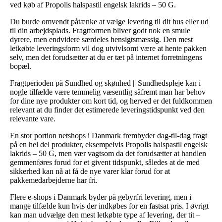
ved køb af Propolis halspastil engelsk lakrids – 50 G.
Du burde omvendt påtænke at vælge levering til dit hus eller ud
til din arbejdsplads. Fragtformen bliver godt nok en smule
dyrere, men endvidere særdeles hensigtsmæssig. Den mest
letkøbte leveringsform vil dog utvivlsomt være at hente pakken
selv, men det forudsætter at du er tæt på internet forretningens
bopæl.
Fragtperioden på Sundhed og skønhed || Sundhedspleje kan i
nogle tilfælde være temmelig væsentlig såfremt man har behov
for dine nye produkter om kort tid, og herved er det fuldkommen
relevant at du finder det estimerede leveringstidspunkt ved den
relevante vare.
En stor portion netshops i Danmark frembyder dag-til-dag fragt
på en hel del produkter, eksempelvis Propolis halspastil engelsk
lakrids – 50 G, men vær vagtsom da det forudsætter at handlen
gemmenføres forud for et givent tidspunkt, således at de med
sikkerhed kan nå at få de nye varer klar forud for at
pakkemedarbejderne har fri.
Flere e-shops i Danmark byder på gebyrfri levering, men i
mange tilfælde kun hvis der indkøbes for en fastsat pris. I øvrigt
kan man udvælge den mest letkøbte type af levering, der tit –