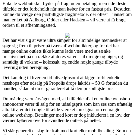
Enkelte webbutikker byder på fragt uden betaling, men i de fleste
tilfælde er det forbeholdt når man køber for en fastsat pris. Desuden
kunne du vælge den prisbilligste fragtmetode, der oftest – uanset om
man er tæt på Aalborg, Odder eller Hadsten – vil være at få bragt
ordren til et afhentningssted.
Det har vist sig at være ultra simpelt for almindelige mennesker at
søge sig frem til priser på tværs af webbutikker, og for det har
mange online outlets ikke kunne lade være med at sænke
prisniveauet på en række af deres varer – til drenge og piger, og
samtidig til voksne – kolossalt, og endda nogle gange tilbyde
levering uden beregning.
Det kan dog til hver en tid blive lønsomt at kigge forbi enkelte
netshops efter udsalg på Propolis drops lakrids – 50 G forinden du
handler, sådan at du er garanteret at få den prisbilligste pris.
Du må dog være årvågen med, at i tilfælde af at en online webshop
annoncerer varer til salg for en udsalgspris som kan ses som ufattelig
attraktiv, er det i nogle tilfælde være et faresignal om en uægte
online webshop. Betalinger med kort er dog inkluderet i en lov, der
værner køberen overfor svindlende outlets på nettet.
Vi slår generelt et slag for køb med kort eller mobilbetaling. Som en