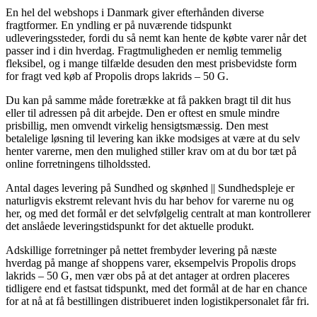
En hel del webshops i Danmark giver efterhånden diverse
fragtformer. En yndling er på nuværende tidspunkt
udleveringssteder, fordi du så nemt kan hente de købte varer når det
passer ind i din hverdag. Fragtmuligheden er nemlig temmelig
fleksibel, og i mange tilfælde desuden den mest prisbevidste form
for fragt ved køb af Propolis drops lakrids – 50 G.
Du kan på samme måde foretrække at få pakken bragt til dit hus
eller til adressen på dit arbejde. Den er oftest en smule mindre
prisbillig, men omvendt virkelig hensigtsmæssig. Den mest
betalelige løsning til levering kan ikke modsiges at være at du selv
henter varerne, men den mulighed stiller krav om at du bor tæt på
online forretningens tilholdssted.
Antal dages levering på Sundhed og skønhed || Sundhedspleje er
naturligvis ekstremt relevant hvis du har behov for varerne nu og
her, og med det formål er det selvfølgelig centralt at man kontrollerer
det anslåede leveringstidspunkt for det aktuelle produkt.
Adskillige forretninger på nettet frembyder levering på næste
hverdag på mange af shoppens varer, eksempelvis Propolis drops
lakrids – 50 G, men vær obs på at det antager at ordren placeres
tidligere end et fastsat tidspunkt, med det formål at de har en chance
for at nå at få bestillingen distribueret inden logistikpersonalet får fri.