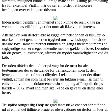
alternativ mulighed kunne du drage nytte af en løsning på afbetaling
fra for eksempel ViaBill, når du ser en fordel i at honorere
betalingen over et længere tidsrum.
Inden nogen bestiller i en internet shop kunne de reelt kigge på
webbutikkens vilkår, dog er det normalt ikke videre interessant.
Alternativet kan derfor være at kigge om netshoppen er tilsluttet e-
mærket, da det generelt er en tryghed om at webshoppen forstår de
danske love, samt at internet butikken en gang i mellem vurderes af
sagkyndige som er meget bekendte med de gældende love. Desuden
får du genvej til assistance, såfremt du møder vanskeligheder ved dit
køb.
Desuden tilrådes det at du er på vagt for de mest basale
bestemmelser der er gældende for transaktionen, som fx den
byttepolitik internet firmaet tilbyder. I relation til det er det tilmed
vigtigt, at man når som helst bevarer sin faktura e-mail, så man til
enhver tid vil kunne dokumentere sin shopping af Propolis drops
lakrids – 50 G, hvad end man skal købe en gave til en dame eller
herre.
Trustpilot bringer dig i højeste grad fantastiske chancer for at finde
ud af en hel del tidligere brugeres observationer og derfor tilråder vi,