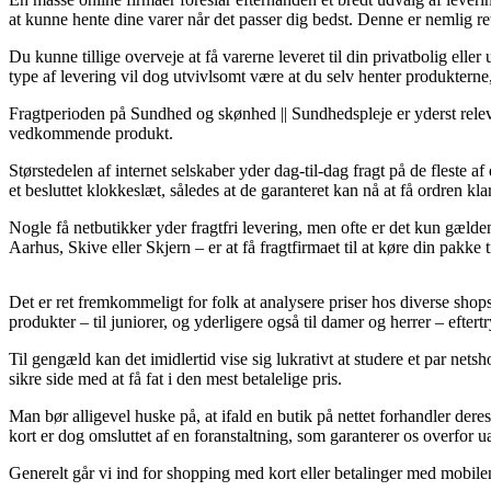
at kunne hente dine varer når det passer dig bedst. Denne er nemlig 
Du kunne tillige overveje at få varerne leveret til din privatbolig ell
type af levering vil dog utvivlsomt være at du selv henter produkterne,
Fragtperioden på Sundhed og skønhed || Sundhedspleje er yderst relevan
vedkommende produkt.
Størstedelen af internet selskaber yder dag-til-dag fragt på de flest
et besluttet klokkeslæt, således at de garanteret kan nå at få ordren kl
Nogle få netbutikker yder fragtfri levering, men ofte er det kun gælden
Aarhus, Skive eller Skjern – er at få fragtfirmaet til at køre din pakke 
Det er ret fremkommeligt for folk at analysere priser hos diverse shop
produkter – til juniorer, og yderligere også til damer og herrer – eft
Til gengæld kan det imidlertid vise sig lukrativt at studere et par n
sikre side med at få fat i den mest betalelige pris.
Man bør alligevel huske på, at ifald en butik på nettet forhandler de
kort er dog omsluttet af en foranstaltning, som garanterer os overfor 
Generelt går vi ind for shopping med kort eller betalinger med mobilen.