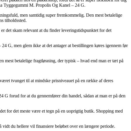
opolia Tyggegummi M. Propolis Og Kanel – 24 G.
mkostningsfuld, men samtidig super fremkommelig. Den mest betalelige
s tilholdssted.
r det skam relevant at du finder leveringstidspunktet for det
– 24 G, men glem ikke at det antager at bestillingen køres igennem før
den mest betalelige fragtløsning, der typisk – hvad end man er tæt på
været tvunget til at mindske prisniveauet på en række af deres
 24 G forud for at du gennemfører din handel, sådan at man er på den
 det for det meste være et tegn på en uoprigtig butik. Shopping med
 vidt du hellere vil finansiere beløbet over en længere periode.