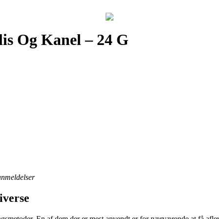
is Og Kanel – 24 G
 anmeldelser
iverse
ngsmetoder. En af dem der er mest anvendt er for nærværende at få aflev