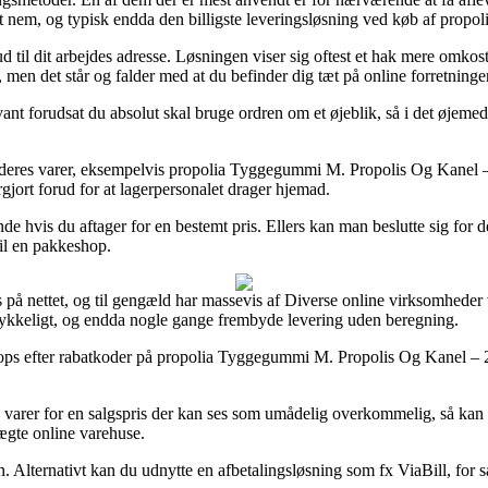
ret nem, og typisk endda den billigste leveringsløsning ved køb af pr
er ud til dit arbejdes adresse. Løsningen viser sig oftest et hak mere o
 men det står og falder med at du befinder dig tæt på online forretningen
t forudsat du absolut skal bruge ordren om et øjeblik, så i det øjemed e
e af deres varer, eksempelvis propolia Tyggegummi M. Propolis Og Kanel 
argjort forud for at lagerpersonalet drager hjemad.
de hvis du aftager for en bestemt pris. Ellers kan man beslutte sig for 
til en pakkeshop.
s på nettet, og til gengæld har massevis af Diverse online virksomheder 
ertrykkeligt, og endda nogle gange frembyde levering uden beregning.
etshops efter rabatkoder på propolia Tyggegummi M. Propolis Og Kanel –
res varer for en salgspris der kan ses som umådelig overkommelig, så kan
uægte online varehuse.
 Alternativt kan du udnytte en afbetalingsløsning som fx ViaBill, for så