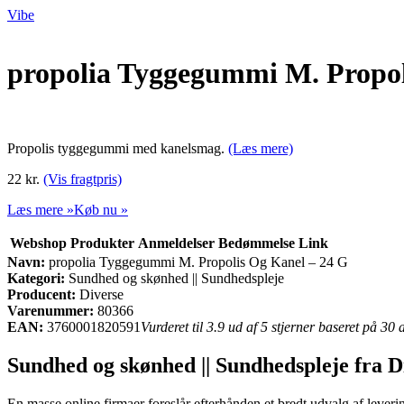
Vibe
propolia Tyggegummi M. Propol
Propolis tyggegummi med kanelsmag.
(Læs mere)
22 kr.
(Vis fragtpris)
Læs mere »
Køb nu »
Webshop
Produkter
Anmeldelser
Bedømmelse
Link
Navn:
propolia Tyggegummi M. Propolis Og Kanel – 24 G
Kategori:
Sundhed og skønhed || Sundhedspleje
Producent:
Diverse
Varenummer:
80366
EAN:
3760001820591
Vurderet til 3.9 ud af 5 stjerner baseret på 30
Sundhed og skønhed || Sundhedspleje fra D
En masse online firmaer foreslår efterhånden et bredt udvalg af leveri