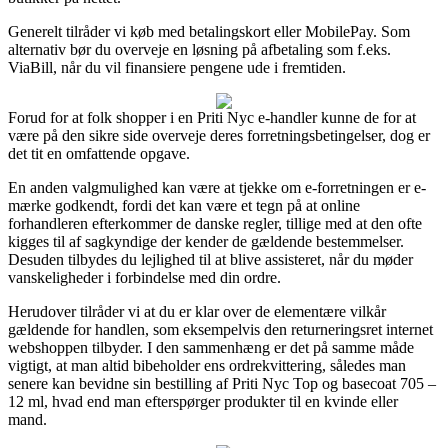
Generelt tilråder vi køb med betalingskort eller MobilePay. Som
alternativ bør du overveje en løsning på afbetaling som f.eks.
ViaBill, når du vil finansiere pengene ude i fremtiden.
Forud for at folk shopper i en Priti Nyc e-handler kunne de for at
være på den sikre side overveje deres forretningsbetingelser, dog er
det tit en omfattende opgave.
En anden valgmulighed kan være at tjekke om e-forretningen er e-
mærke godkendt, fordi det kan være et tegn på at online
forhandleren efterkommer de danske regler, tillige med at den ofte
kigges til af sagkyndige der kender de gældende bestemmelser.
Desuden tilbydes du lejlighed til at blive assisteret, når du møder
vanskeligheder i forbindelse med din ordre.
Herudover tilråder vi at du er klar over de elementære vilkår
gældende for handlen, som eksempelvis den returneringsret internet
webshoppen tilbyder. I den sammenhæng er det på samme måde
vigtigt, at man altid bibeholder ens ordrekvittering, således man
senere kan bevidne sin bestilling af Priti Nyc Top og basecoat 705 –
12 ml, hvad end man efterspørger produkter til en kvinde eller
mand.