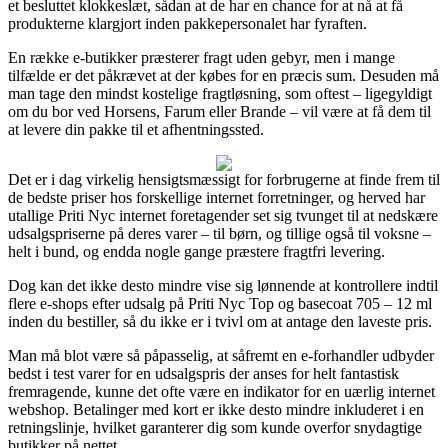
et besluttet klokkeslæt, sådan at de har en chance for at nå at få
produkterne klargjort inden pakkepersonalet har fyraften.
En række e-butikker præsterer fragt uden gebyr, men i mange
tilfælde er det påkrævet at der købes for en præcis sum. Desuden må
man tage den mindst kostelige fragtløsning, som oftest – ligegyldigt
om du bor ved Horsens, Farum eller Brande – vil være at få dem til
at levere din pakke til et afhentningssted.
Det er i dag virkelig hensigtsmæssigt for forbrugerne at finde frem til
de bedste priser hos forskellige internet forretninger, og herved har
utallige Priti Nyc internet foretagender set sig tvunget til at nedskære
udsalgspriserne på deres varer – til børn, og tillige også til voksne –
helt i bund, og endda nogle gange præstere fragtfri levering.
Dog kan det ikke desto mindre vise sig lønnende at kontrollere indtil
flere e-shops efter udsalg på Priti Nyc Top og basecoat 705 – 12 ml
inden du bestiller, så du ikke er i tvivl om at antage den laveste pris.
Man må blot være så påpasselig, at såfremt en e-forhandler udbyder
bedst i test varer for en udsalgspris der anses for helt fantastisk
fremragende, kunne det ofte være en indikator for en uærlig internet
webshop. Betalinger med kort er ikke desto mindre inkluderet i en
retningslinje, hvilket garanterer dig som kunde overfor snydagtige
butikker på nettet.