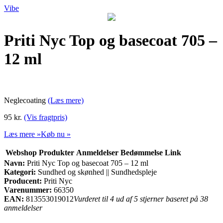
Vibe
Priti Nyc Top og basecoat 705 –
12 ml
Neglecoating
(Læs mere)
95 kr.
(Vis fragtpris)
Læs mere »
Køb nu »
Webshop
Produkter
Anmeldelser
Bedømmelse
Link
Navn:
Priti Nyc Top og basecoat 705 – 12 ml
Kategori:
Sundhed og skønhed || Sundhedspleje
Producent:
Priti Nyc
Varenummer:
66350
EAN:
813553019012
Vurderet til 4 ud af 5 stjerner baseret på 38
anmeldelser