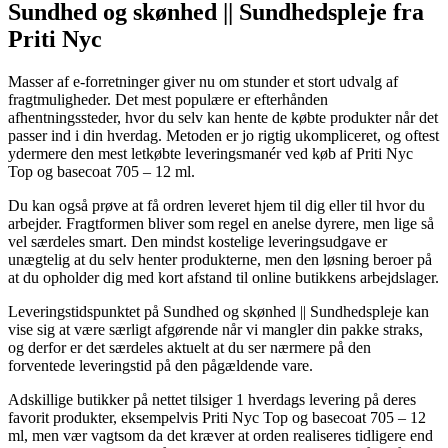
Sundhed og skønhed || Sundhedspleje fra
Priti Nyc
Masser af e-forretninger giver nu om stunder et stort udvalg af
fragtmuligheder. Det mest populære er efterhånden
afhentningssteder, hvor du selv kan hente de købte produkter når det
passer ind i din hverdag. Metoden er jo rigtig ukompliceret, og oftest
ydermere den mest letkøbte leveringsmanér ved køb af Priti Nyc
Top og basecoat 705 – 12 ml.
Du kan også prøve at få ordren leveret hjem til dig eller til hvor du
arbejder. Fragtformen bliver som regel en anelse dyrere, men lige så
vel særdeles smart. Den mindst kostelige leveringsudgave er
unægtelig at du selv henter produkterne, men den løsning beroer på
at du opholder dig med kort afstand til online butikkens arbejdslager.
Leveringstidspunktet på Sundhed og skønhed || Sundhedspleje kan
vise sig at være særligt afgørende når vi mangler din pakke straks,
og derfor er det særdeles aktuelt at du ser nærmere på den
forventede leveringstid på den pågældende vare.
Adskillige butikker på nettet tilsiger 1 hverdags levering på deres
favorit produkter, eksempelvis Priti Nyc Top og basecoat 705 – 12
ml, men vær vagtsom da det kræver at orden realiseres tidligere end