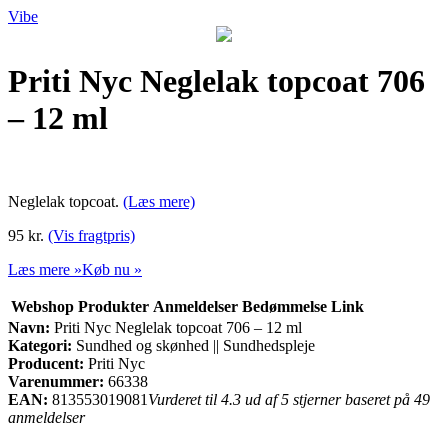
Vibe
Priti Nyc Neglelak topcoat 706
– 12 ml
Neglelak topcoat.
(Læs mere)
95 kr.
(Vis fragtpris)
Læs mere »
Køb nu »
Webshop
Produkter
Anmeldelser
Bedømmelse
Link
Navn:
Priti Nyc Neglelak topcoat 706 – 12 ml
Kategori:
Sundhed og skønhed || Sundhedspleje
Producent:
Priti Nyc
Varenummer:
66338
EAN:
813553019081
Vurderet til 4.3 ud af 5 stjerner baseret på 49
anmeldelser