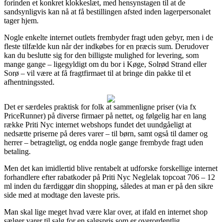
forinden et konkret klokkeslæt, med hensynstagen til at de
sandsynligvis kan nå at få bestillingen afsted inden lagerpersonalet
tager hjem.
Nogle enkelte internet outlets frembyder fragt uden gebyr, men i de
fleste tilfælde kun når der indkøbes for en præcis sum. Derudover
kan du beslutte sig for den billigste mulighed for levering, som
mange gange – ligegyldigt om du bor i Køge, Solrød Strand eller
Sorø – vil være at få fragtfirmaet til at bringe din pakke til et
afhentningssted.
Det er særdeles praktisk for folk at sammenligne priser (via fx
PriceRunner) på diverse firmaer på nettet, og følgelig har en lang
række Priti Nyc internet webshops fundet det uundgåeligt at
nedsætte priserne på deres varer – til børn, samt også til damer og
herrer – betragteligt, og endda nogle gange frembyde fragt uden
betaling.
Men det kan imidlertid blive rentabelt at udforske forskellige internet
forhandlere efter rabatkoder på Priti Nyc Neglelak topcoat 706 – 12
ml inden du færdiggør din shopping, således at man er på den sikre
side med at modtage den laveste pris.
Man skal lige meget hvad være klar over, at ifald en internet shop
sælger varer til salg for en salgspris som er overordentlig