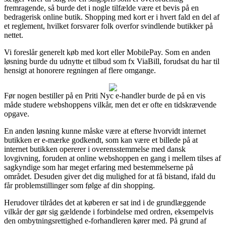
fremragende, så burde det i nogle tilfælde være et bevis på en
bedragerisk online butik. Shopping med kort er i hvert fald en del af
et reglement, hvilket forsvarer folk overfor svindlende butikker på
nettet.
Vi foreslår generelt køb med kort eller MobilePay. Som en anden
løsning burde du udnytte et tilbud som fx ViaBill, forudsat du har til
hensigt at honorere regningen af flere omgange.
Før nogen bestiller på en Priti Nyc e-handler burde de på en vis
måde studere webshoppens vilkår, men det er ofte en tidskrævende
opgave.
En anden løsning kunne måske være at efterse hvorvidt internet
butikken er e-mærke godkendt, som kan være et billede på at
internet butikken opererer i overensstemmelse med dansk
lovgivning, foruden at online webshoppen en gang i mellem tilses af
sagkyndige som har meget erfaring med bestemmelserne på
området. Desuden giver det dig mulighed for at få bistand, ifald du
får problemstillinger som følge af din shopping.
Herudover tilrådes det at køberen er sat ind i de grundlæggende
vilkår der gør sig gældende i forbindelse med ordren, eksempelvis
den ombytningsrettighed e-forhandleren kører med. På grund af