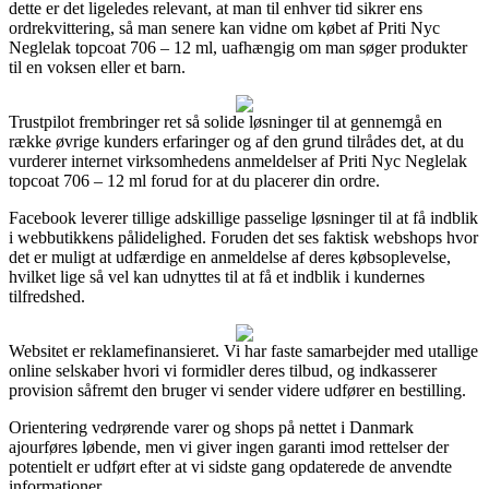
dette er det ligeledes relevant, at man til enhver tid sikrer ens
ordrekvittering, så man senere kan vidne om købet af Priti Nyc
Neglelak topcoat 706 – 12 ml, uafhængig om man søger produkter
til en voksen eller et barn.
Trustpilot frembringer ret så solide løsninger til at gennemgå en
række øvrige kunders erfaringer og af den grund tilrådes det, at du
vurderer internet virksomhedens anmeldelser af Priti Nyc Neglelak
topcoat 706 – 12 ml forud for at du placerer din ordre.
Facebook leverer tillige adskillige passelige løsninger til at få indblik
i webbutikkens pålidelighed. Foruden det ses faktisk webshops hvor
det er muligt at udfærdige en anmeldelse af deres købsoplevelse,
hvilket lige så vel kan udnyttes til at få et indblik i kundernes
tilfredshed.
Websitet er reklamefinansieret. Vi har faste samarbejder med utallige
online selskaber hvori vi formidler deres tilbud, og indkasserer
provision såfremt den bruger vi sender videre udfører en bestilling.
Orientering vedrørende varer og shops på nettet i Danmark
ajourføres løbende, men vi giver ingen garanti imod rettelser der
potentielt er udført efter at vi sidste gang opdaterede de anvendte
informationer.