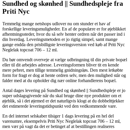
Sundhed og skønhed || Sundhedspleje fra
Priti Nyc
Temmelig mange netshops udlover nu om stunder et hav af
forskellige leveringsmuligheder. En af de populære er for øjeblikket
afhentningssteder, hvor du så selv henter ordren når det passer ind i
din hverdag. Leveringsmetoden er jo rigtig simpel, samt mange
gange endda den prisbilligste leveringsversion ved køb af Priti Nyc
Neglelak topcoat 706 – 12 ml.
Du bør omvendt overveje at vælge udbringning til din private bopæl
eller til dit arbejdes adresse. Leveringsformen bliver tit en kende
mere pebret, men tillige temmelig gnidningsløs. Den mest letkøbte
form for fragt er dog at hente ordren selv, men den mulighed står og
falder med at du opholder dig nær online forhandlerens bopæl.
Antal dages levering på Sundhed og skønhed || Sundhedspleje er jo
super udslagsgivende når du skal bruge dine nye produkter om et
øjeblik, så i det øjemed er det naturligvis klogt at du dobbelttjekker
det estimerede leveringstidspunkt ved den vedkommende vare.
En del internet selskaber tilsiger 1 dags levering på en hel del
varenumre, eksempelvis Priti Nyc Neglelak topcoat 706 – 12 ml,
men vær på vagt da det er betinget af at bestillingen realiseres