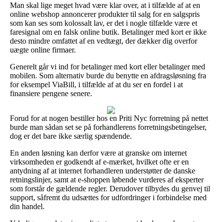
Man skal lige meget hvad være klar over, at i tilfælde af at en
online webshop annoncerer produkter til salg for en salgspris
som kan ses som kolossalt lav, er det i nogle tilfælde være et
faresignal om en falsk online butik. Betalinger med kort er ikke
desto mindre omfattet af en vedtægt, der dækker dig overfor
uægte online firmaer.
Generelt går vi ind for betalinger med kort eller betalinger med
mobilen. Som alternativ burde du benytte en afdragsløsning fra
for eksempel ViaBill, i tilfælde af at du ser en fordel i at
finansiere pengene senere.
Forud for at nogen bestiller hos en Priti Nyc forretning på nettet
burde man sådan set se på forhandlerens forretningsbetingelser,
dog er det bare ikke særlig spændende.
En anden løsning kan derfor være at granske om internet
virksomheden er godkendt af e-mærket, hvilket ofte er en
antydning af at internet forhandleren understøtter de danske
retningslinjer, samt at e-shoppen løbende vurderes af eksperter
som forstår de gældende regler. Derudover tilbydes du genvej til
support, såfremt du udsættes for udfordringer i forbindelse med
din handel.