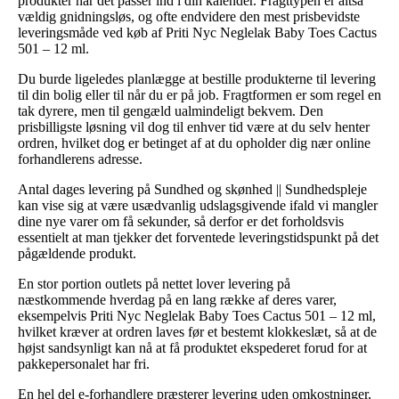
produkter når det passer ind i din kalender. Fragttypen er altså
vældig gnidningsløs, og ofte endvidere den mest prisbevidste
leveringsmåde ved køb af Priti Nyc Neglelak Baby Toes Cactus
501 – 12 ml.
Du burde ligeledes planlægge at bestille produkterne til levering
til din bolig eller til når du er på job. Fragtformen er som regel en
tak dyrere, men til gengæld ualmindeligt bekvem. Den
prisbilligste løsning vil dog til enhver tid være at du selv henter
ordren, hvilket dog er betinget af at du opholder dig nær online
forhandlerens adresse.
Antal dages levering på Sundhed og skønhed || Sundhedspleje
kan vise sig at være usædvanlig udslagsgivende ifald vi mangler
dine nye varer om få sekunder, så derfor er det forholdsvis
essentielt at man tjekker det forventede leveringstidspunkt på det
pågældende produkt.
En stor portion outlets på nettet lover levering på
næstkommende hverdag på en lang række af deres varer,
eksempelvis Priti Nyc Neglelak Baby Toes Cactus 501 – 12 ml,
hvilket kræver at ordren laves før et bestemt klokkeslæt, så at de
højst sandsynligt kan nå at få produktet ekspederet forud for at
pakkepersonalet har fri.
En hel del e-forhandlere præsterer levering uden omkostninger,