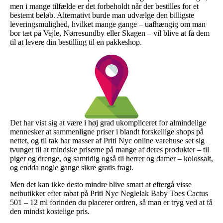
men i mange tilfælde er det forbeholdt når der bestilles for et
bestemt beløb. Alternativt burde man udvælge den billigste
leveringsmulighed, hvilket mange gange – uafhængig om man
bor tæt på Vejle, Nørresundby eller Skagen – vil blive at få dem
til at levere din bestilling til en pakkeshop.
Det har vist sig at være i høj grad ukompliceret for almindelige
mennesker at sammenligne priser i blandt forskellige shops på
nettet, og til tak har masser af Priti Nyc online varehuse set sig
tvunget til at mindske priserne på mange af deres produkter – til
piger og drenge, og samtidig også til herrer og damer – kolossalt,
og endda nogle gange sikre gratis fragt.
Men det kan ikke desto mindre blive smart at eftergå visse
netbutikker efter rabat på Priti Nyc Neglelak Baby Toes Cactus
501 – 12 ml forinden du placerer ordren, så man er tryg ved at få
den mindst kostelige pris.