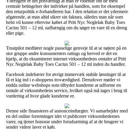
Yderligere er det prisværdigt at man er vidende om de mest
centrale betingelser der indvirker på handlen, som for eksempel
den returpolitik e-forhandleren har. I den relation er det ydermere
afgørende, at man altid sikrer sin faktura, således man når som
helst vil kunne eftervise købet af Priti Nyc Neglelak Baby Toes
Cactus 501 – 12 ml, uafhængig om du søger en vare til en dreng
eller pige.
Trustpilot medfører nogle passelige genveje til at se nøjere på en
stor gruppe andre konsumenters ratings og herved er det en
hjælp, at du eksaminerer internet virksomhedens omtaler af Priti
Nyc Neglelak Baby Toes Cactus 501 – 12 ml inden du handler.
Facebook indebærer for øvrigt immervæk stabile løsninger til at
få et kig ind i e-shoppens troværdighed. Derudover møder vi
endda online webshops som tilbyder kunderne at udforme en
omtale af virksomhedens service, hvilket også må tages i brug til
vurdering af hvor glade kunderne er.
Denne side finansieres af annonceindtægter. Vi samarbejder med
en del online forretninger idet vi publicerer virksomhedernes
varer, og tjener honorar under forudsætning af at de brugere vi
sender videre laver et køb.