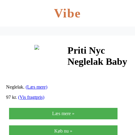
Vibe
Priti Nyc
Neglelak Baby
Toes Cactus
501 – 12 ml
Neglelak.
(Læs mere)
97 kr.
(Vis fragtpris)
Læs mere »
Køb nu »