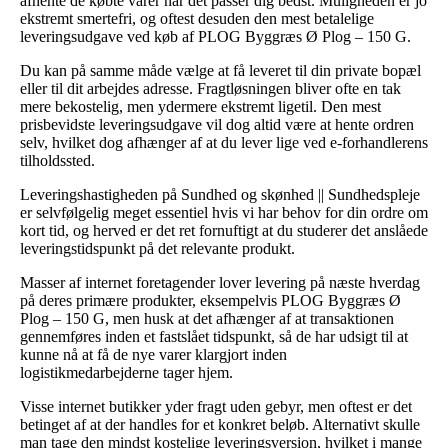
afhente de købte varer når det passer dig bedst. Muligheden er jo
ekstremt smertefri, og oftest desuden den mest betalelige
leveringsudgave ved køb af PLOG Byggræs Ø Plog – 150 G.
Du kan på samme måde vælge at få leveret til din private bopæl
eller til dit arbejdes adresse. Fragtløsningen bliver ofte en tak
mere bekostelig, men ydermere ekstremt ligetil. Den mest
prisbevidste leveringsudgave vil dog altid være at hente ordren
selv, hvilket dog afhænger af at du lever lige ved e-forhandlerens
tilholdssted.
Leveringshastigheden på Sundhed og skønhed || Sundhedspleje
er selvfølgelig meget essentiel hvis vi har behov for din ordre om
kort tid, og herved er det ret fornuftigt at du studerer det anslåede
leveringstidspunkt på det relevante produkt.
Masser af internet foretagender lover levering på næste hverdag
på deres primære produkter, eksempelvis PLOG Byggræs Ø
Plog – 150 G, men husk at det afhænger af at transaktionen
gennemføres inden et fastslået tidspunkt, så de har udsigt til at
kunne nå at få de nye varer klargjort inden
logistikmedarbejderne tager hjem.
Visse internet butikker yder fragt uden gebyr, men oftest er det
betinget af at der handles for et konkret beløb. Alternativt skulle
man tage den mindst kostelige leveringsversion, hvilket i mange