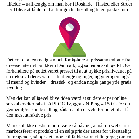
tilfælde – uafhængig om man bor i Roskilde, Thisted eller Struer
– vil blive at få dem til at bringe din bestilling til en pakkeshop.
Det er i dag temmelig simpelt for købere at prissammenligne fra
diverse internet butikker i Danmark, og så har adskillige PLOG
forhandlere på nettet været presset til at at trykke prisniveauet på
en række af deres varer – til drenge og piger, og yderligere også
til mænd og kvinder – drastisk, og endda nogle gange yde gratis
levering.
Men det kan alligevel blive tiden værd at studere et par online
selskaber efter rabat på PLOG Byggræs Ø Plog – 150 G før du
gennemfører din bestilling, sådan at du er velinformeret til at få
den mest attraktive pris.
Man skal ikke desto mindre være så påvagt, at når en webshop
markedsfører et produkt til en salgspris der anses for uforståeligt
fremragende, så bør det i nogle tilfælde være et fingerpeg om en