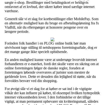
uægte e-shop. Bestillinger med betalingskort er heldigvis
omfavnet af et lovbud, der sikrer køber imod uærlige internet
varehuse.
Generelt slår vi et slag for kortbestillinger eller MobilePay. Som
en alternativ mulighed kan du bruge en afbetalingsløsning fra fx
ViaBill, når du efterspørger at honorere pengene over en
længere periode.
Forinden folk handler i en PLOG online butik bør man
utvivlsomt tage stilling til netshoppens forretningsaftale, dog er
det mange gange ikke specielt ophidsende.
En anden mulighed kunne være at undersøge hvorvidt internet
forhandleren er e-mærket, fordi det skulle være en sikring om at
online forretningen følger de danske regler, foruden at
forretningen løbende overværes af jurister som mestrer de
gældende love. Dette er desuden din lejlighed til støtte, når du
forvoldes besvær ved din shopping.
For øvrigt slår vi et slag for at køber er sat ind i de vigtigste
vilkår der kan influere på købet, til eksempel hvilken byttepolitik
internet virksomheden lover. I den forbindelse er det tillige
vigtigt, at man permanent opbevarer sin kvitteringsmail, således