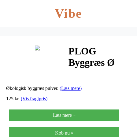
Vibe
PLOG
Byggræs Ø
Plog – 150 G
Økologisk byggræs pulver.
(Læs mere)
125 kr.
(Vis fragtpris)
Læs mere »
Køb nu »