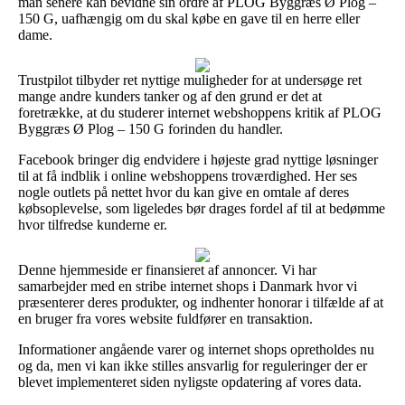
man senere kan bevidne sin ordre af PLOG Byggræs Ø Plog –
150 G, uafhængig om du skal købe en gave til en herre eller
dame.
Trustpilot tilbyder ret nyttige muligheder for at undersøge ret
mange andre kunders tanker og af den grund er det at
foretrække, at du studerer internet webshoppens kritik af PLOG
Byggræs Ø Plog – 150 G forinden du handler.
Facebook bringer dig endvidere i højeste grad nyttige løsninger
til at få indblik i online webshoppens troværdighed. Her ses
nogle outlets på nettet hvor du kan give en omtale af deres
købsoplevelse, som ligeledes bør drages fordel af til at bedømme
hvor tilfredse kunderne er.
Denne hjemmeside er finansieret af annoncer. Vi har
samarbejder med en stribe internet shops i Danmark hvor vi
præsenterer deres produkter, og indhenter honorar i tilfælde af at
en bruger fra vores website fuldfører en transaktion.
Informationer angående varer og internet shops opretholdes nu
og da, men vi kan ikke stilles ansvarlig for reguleringer der er
blevet implementeret siden nyligste opdatering af vores data.