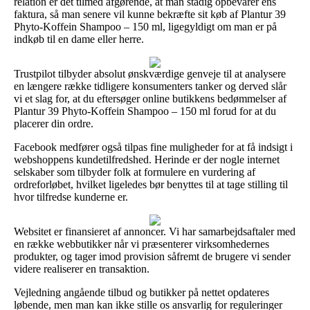
relation er det tilmed afgørende, at man stadig opbevarer ens
faktura, så man senere vil kunne bekræfte sit køb af Plantur 39
Phyto-Koffein Shampoo – 150 ml, ligegyldigt om man er på
indkøb til en dame eller herre.
Trustpilot tilbyder absolut ønskværdige genveje til at analysere
en længere række tidligere konsumenters tanker og derved slår
vi et slag for, at du eftersøger online butikkens bedømmelser af
Plantur 39 Phyto-Koffein Shampoo – 150 ml forud for at du
placerer din ordre.
Facebook medfører også tilpas fine muligheder for at få indsigt i
webshoppens kundetilfredshed. Herinde er der nogle internet
selskaber som tilbyder folk at formulere en vurdering af
ordreforløbet, hvilket ligeledes bør benyttes til at tage stilling til
hvor tilfredse kunderne er.
Websitet er finansieret af annoncer. Vi har samarbejdsaftaler med
en række webbutikker når vi præsenterer virksomhedernes
produkter, og tager imod provision såfremt de brugere vi sender
videre realiserer en transaktion.
Vejledning angående tilbud og butikker på nettet opdateres
løbende, men man kan ikke stille os ansvarlig for reguleringer