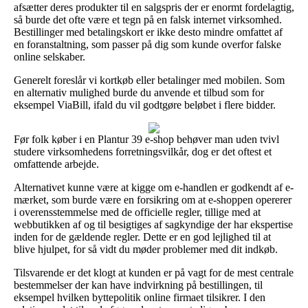
afsætter deres produkter til en salgspris der er enormt fordelagtig,
så burde det ofte være et tegn på en falsk internet virksomhed.
Bestillinger med betalingskort er ikke desto mindre omfattet af
en foranstaltning, som passer på dig som kunde overfor falske
online selskaber.
Generelt foreslår vi kortkøb eller betalinger med mobilen. Som
en alternativ mulighed burde du anvende et tilbud som for
eksempel ViaBill, ifald du vil godtgøre beløbet i flere bidder.
Før folk køber i en Plantur 39 e-shop behøver man uden tvivl
studere virksomhedens forretningsvilkår, dog er det oftest et
omfattende arbejde.
Alternativet kunne være at kigge om e-handlen er godkendt af e-
mærket, som burde være en forsikring om at e-shoppen opererer
i overensstemmelse med de officielle regler, tillige med at
webbutikken af og til besigtiges af sagkyndige der har ekspertise
inden for de gældende regler. Dette er en god lejlighed til at
blive hjulpet, for så vidt du møder problemer med dit indkøb.
Tilsvarende er det klogt at kunden er på vagt for de mest centrale
bestemmelser der kan have indvirkning på bestillingen, til
eksempel hvilken byttepolitik online firmaet tilsikrer. I den