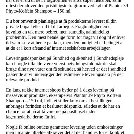
når der er tid til det. Fragtformen er altså super fleksibel, samt
oftest derudover den prisbilligste fragtform ved køb af Plantur 39
Phyto-Koffein Shampoo – 150 ml.
Du bør omvendt planlægge at få produkterne leveret til din
private bopæl eller ud til dit arbejde. Fragtmuligheden er
jævnligt en tak mere pebret, men samtidig ualmindeligt
problemfri. Den mest betalelige form for fragt vil dog til enhver
tid være selv at hente pakken, men den mulighed er betinget af
at du er i kort afstand af internet selskabets arbejdslager.
Leveringstidspunktet på Sundhed og skønhed || Sundhedspleje
kan i nogle tilfælde være yderst betydningsfuld når du skal
bruge dine nye varer om få sekunder, så herved er det i sandhed
passende at vi undersøger den estimerede leveringsdato på det
relevante produkt.
En lang række internet shops byder på 1 dags levering på
massevis af produkter, eksempelvis Plantur 39 Phyto-Koffein
Shampoo – 150 ml, hvilket stiller krav om at bestillingen
anbringes forinden et besluttet tidspunkt, således at de har en
chance for at nå at få varerne på posthuset inden
lagermedarbejderne får fri.
Nogle få online outlets garanterer levering uden omkostninger,
men i mange tilfælde afkræver det at der handles for et konkret