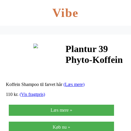
Vibe
Plantur 39
Phyto-Koffein
Shampoo –
150 ml
Koffein Shampoo til farvet hår
(Læs mere)
110 kr.
(Vis fragtpris)
Læs mere »
Køb nu »