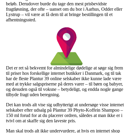
beløb. Derudover burde du tage den mest prisbevidste
fragtløsning, der ofte – uanset om du bor i Aarhus, Odder eller
Lystrup – vil være at få dem til at bringe bestillingen til et
afhentningssted.
Det er ret så bekvemt for almindelige dødelige at søge sig frem
til priser hos forskellige internet butikker i Danmark, og til tak
har de fleste Plantur 39 online selskaber ikke kunne lade være
med at trykke salgspriserne på deres varer – til børn og babyer,
og desuden også til voksne – betydeligt, og endda nogle gange
tilbyde fragt uden beregning.
Det kan trods alt vise sig udbytterigt at undersøge visse internet
selskaber efter udsalg på Plantur 39 Phyto-Koffein Shampoo –
150 ml forud for at du placerer ordren, således at man ikke er i
tvivl om at skaffe sig den laveste pris.
Man skal trods alt ikke undervurdere, at hvis en internet shop