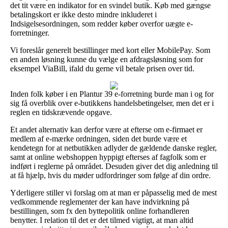
det tit være en indikator for en svindel butik. Køb med gængse
betalingskort er ikke desto mindre inkluderet i
Indsigelsesordningen, som redder køber overfor uægte e-
forretninger.
Vi foreslår generelt bestillinger med kort eller MobilePay. Som
en anden løsning kunne du vælge en afdragsløsning som for
eksempel ViaBill, ifald du gerne vil betale prisen over tid.
Inden folk køber i en Plantur 39 e-forretning burde man i og for
sig få overblik over e-butikkens handelsbetingelser, men det er i
reglen en tidskrævende opgave.
Et andet alternativ kan derfor være at efterse om e-firmaet er
medlem af e-mærke ordningen, siden det burde være et
kendetegn for at netbutikken adlyder de gældende danske regler,
samt at online webshoppen hyppigt efterses af fagfolk som er
indført i reglerne på området. Desuden giver det dig anledning til
at få hjælp, hvis du møder udfordringer som følge af din ordre.
Yderligere stiller vi forslag om at man er påpasselig med de mest
vedkommende reglementer der kan have indvirkning på
bestillingen, som fx den byttepolitik online forhandleren
benytter. I relation til det er det tilmed vigtigt, at man altid