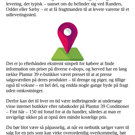
levering, der typisk – uanset om du befinder sig ved Randers,
Odder eller Sæby – er at få fragtmanden til at levere varerne til et
udleveringssted.
Det er jo efterhånden ekstremt simpelt for købere at finde
information om priser på diverse e-shops, og herved har en lang
række Plantur 39 e-butikker været presset til at at presse
salgsværdien på deres produkter – til drenge og piger, og tillige
også til voksne – en hel del, og endda nogle gange byde på fragt
uden omkostninger.
Derfor kan det til hver en tid være indbringende at undersøge
visse internet butikker efter rabatkoder på Plantur 39 Conditioner
– Fint hår – 150 ml forud for at du handler, således at man er
usvigeligt sikker på at opnå den mindst kostelige pris.
Du bør blot være så påpasselig, at når en netbutik sælger varer til
salg for en pris som kan virke overordentlig overkommelig, bør