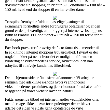
gemmer sin kvitteringsmail, således man når som helst kan
dokumentere sin shopping af Plantur 39 Conditioner – Fint hår –
150 ml, hvad end du shopper til en herre eller dame.
Trustpilot frembyder fuldt ud passelige løsninger til at
eksaminere forskellige andre forbrugeres opfattelser og af den
grund er det prisværdigt, at du kigger på internet webshoppens
kritik af Plantur 39 Conditioner – Fint hår – 150 ml forud for at
du shopper.
Facebook præsterer for øvrigt de facto fantastiske metoder til at
få et kig ind i internet shoppens troværdighed. I øvrigt er der
nogle butikker på nettet hvor det er muligt at udforme en
vurdering af virksomhedens service, hvilket desuden kan
udnyttes til at afveje kundernes tilfredshed.
Denne hjemmeside er finansieret af annoncer. Vi arbejder
sammen med adskillige e-shops hvori vi annoncerer
virksomhedernes produkter, og tjener honorar forudsat en af de
besøgende på vores website laver en handel.
Fakta angående tilbud og internet handler vedligeholdes ofte,
men der tages ikke ansvar for reguleringer der er blevet
udarbejdet siden vi sidste gang opdaterede de viste