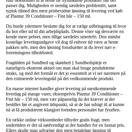
fuld fleksibilitet til at hente de nyindkøbte produkter når det
passer dig. Muligheden er nemlig særdeles problemfri, samt
typisk tilmed den mest prisbevidste løsning til levering ved køb
af Plantur 39 Conditioner – Fint hår – 150 ml.
Du burde ydermere beslutte dig for at vælge udbringning til hvor
du bor eller ud til din arbejdsplads. Denne viser sig desværre en
kende mere pebret, men tillige særdeles smertefri. Den mindst
kostelige leveringsudgave vil dog til enhver tid være at hente
pakken selv, men den løsning forudsætter at du lever nær e-
forretningens tilholdssted.
Fragttiden på Sundhed og skønhed || Sundhedspleje er
naturligvis ekstremt aktuel om man skal bruge produkterne
straks, og med det formål er det jo essentielt at vi ser nærmere på
den estimerede leveringstid på det vedkommende produkt.
En masse internet handler giver levering på næstkommende
hverdag på mange varer, eksempelvis Plantur 39 Conditioner –
Fint hår – 150 ml, men vær påpasselig da det kræver at der
bestilles før et angivent tidspunkt, så at de har udsigt til at kunne
nå at få produkterne klargjort forinden personalet har fyraften.
En række online virksomheder tilbyder gratis fragt, men
undertiden er det så nødvendigt at der handles for en fastsat pris.
Ellers skulle man udvælge den mest betalelige løsning til