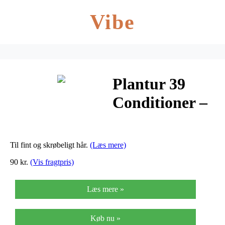
Vibe
Plantur 39
Conditioner –
Fint hår – 150
ml
Til fint og skrøbeligt hår.
(Læs mere)
90 kr.
(Vis fragtpris)
Læs mere »
Køb nu »