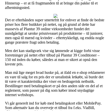
Hinnerup – er at få fragtmanden til at bringe din pakke til et
afhentningssted.
Det er efterhånden super smertefrit for enhver at finde de bedste
priser hos flere butikker på nettet, og på grund af dette har
massevis af Plantur 39 online virksomheder fundet det
uundgåeligt at sænke prisniveauet på produkterne – til juniorer,
men også til mænd og kvinder – eftertrykkeligt, og endda nogle
gange præstere fragt uden betaling.
Men det kan stadigvæk vise sig lønnende at kigge forbi visse
forretninger på nettet efter tilbud på Plantur 39 Conditioner –
150 ml inden du køber, således at man er sikret at opnå den
laveste pris.
Man må lige meget hvad huske på, at ifald en e-shop reklamerer
en vare til salg for en pris der er urealistisk letkøbt, så burde det
tit være et karakteristika der viser en bedragerisk netbutik.
Bestillinger med betalingskort er på den anden side en del af et
reglement, som passer på dig som køber imod snydagtige
internet webshops.
Vi går generelt ind for køb med betalingskort eller MobilePay.
Som alternativ kan du overveje et tilbud fra f.eks. ViaBill,