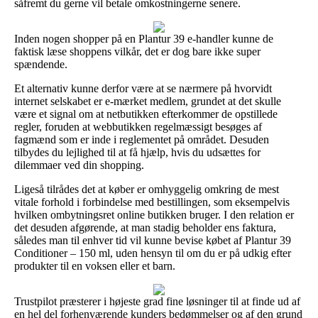
såfremt du gerne vil betale omkostningerne senere.
Inden nogen shopper på en Plantur 39 e-handler kunne de
faktisk læse shoppens vilkår, det er dog bare ikke super
spændende.
Et alternativ kunne derfor være at se nærmere på hvorvidt
internet selskabet er e-mærket medlem, grundet at det skulle
være et signal om at netbutikken efterkommer de opstillede
regler, foruden at webbutikken regelmæssigt besøges af
fagmænd som er inde i reglementet på området. Desuden
tilbydes du lejlighed til at få hjælp, hvis du udsættes for
dilemmaer ved din shopping.
Ligeså tilrådes det at køber er omhyggelig omkring de mest
vitale forhold i forbindelse med bestillingen, som eksempelvis
hvilken ombytningsret online butikken bruger. I den relation er
det desuden afgørende, at man stadig beholder ens faktura,
således man til enhver tid vil kunne bevise købet af Plantur 39
Conditioner – 150 ml, uden hensyn til om du er på udkig efter
produkter til en voksen eller et barn.
Trustpilot præsterer i højeste grad fine løsninger til at finde ud af
en hel del forhenværende kunders bedømmelser og af den grund