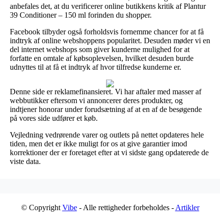
anbefales det, at du verificerer online butikkens kritik af Plantur
39 Conditioner – 150 ml forinden du shopper.
Facebook tilbyder også forholdsvis fornemme chancer for at få
indtryk af online webshoppens popularitet. Desuden møder vi en
del internet webshops som giver kunderne mulighed for at
forfatte en omtale af købsoplevelsen, hvilket desuden burde
udnyttes til at få et indtryk af hvor tilfredse kunderne er.
Denne side er reklamefinansieret. Vi har aftaler med masser af
webbutikker eftersom vi annoncerer deres produkter, og
indtjener honorar under forudsætning af at en af de besøgende
på vores side udfører et køb.
Vejledning vedrørende varer og outlets på nettet opdateres hele
tiden, men det er ikke muligt for os at give garantier imod
korrektioner der er foretaget efter at vi sidste gang opdaterede de
viste data.
© Copyright
Vibe
- Alle rettigheder forbeholdes -
Artikler