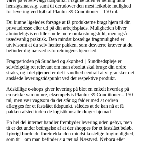
varer på et selvvalgt tidspunkt. Fragtmetoden er nemlig ultra
hensigtsmæssig, samt tit derudover den mest letkøbte mulighed
for levering ved køb af Plantur 39 Conditioner – 150 ml.
Du kunne ligeledes forsøge at få produkterne bragt hjem til din
privatadresse eller ud på din arbejdsplads. Muligheden bliver
almindeligvis en lille smule mere omkostningsfuld, men også
usædvanlig praktisk. Den mindst kostelige fragtmulighed er
utvivlsomt at du selv henter pakken, som desværre kræver at du
befinder dig nærved e-forretningens hjemsted.
Fragtperioden på Sundhed og skønhed || Sundhedspleje er
selvfølgelig ret relevant om man absolut skal bruge din ordre
straks, og i det øjemed er det i sandhed centralt at vi gransker det
anslåede leveringstidspunkt ved det respektive produkt.
Adskillige e-shops giver levering på blot en enkelt hverdag på
en række varenumre, eksempelvis Plantur 39 Conditioner – 150
ml, men vær vagtsom da det står og falder med at ordren
aflægges før et fastslået tidspunkt, således at de kan nå at få
pakken afsted inden de logistikansatte drager hjemad.
En hel del internet handler frembyder levering uden gebyr, men
tit er det under betingelse af at der shoppes for et fastslået beløb.
I øvrigt burde du foretrække den mindst kostelige fragtmulighed,
som tit – om man befinder sig tæt på Næstved, Nyborg eller