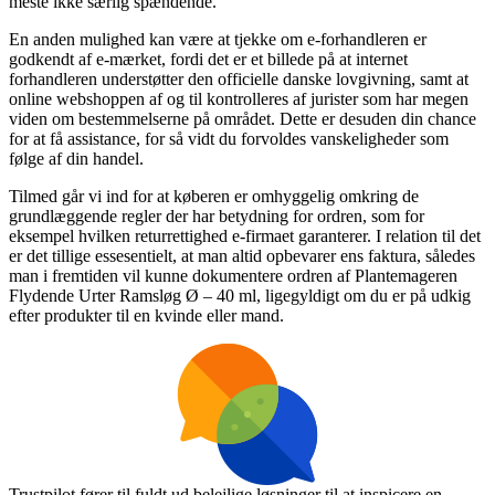
meste ikke særlig spændende.
En anden mulighed kan være at tjekke om e-forhandleren er
godkendt af e-mærket, fordi det er et billede på at internet
forhandleren understøtter den officielle danske lovgivning, samt at
online webshoppen af og til kontrolleres af jurister som har megen
viden om bestemmelserne på området. Dette er desuden din chance
for at få assistance, for så vidt du forvoldes vanskeligheder som
følge af din handel.
Tilmed går vi ind for at køberen er omhyggelig omkring de
grundlæggende regler der har betydning for ordren, som for
eksempel hvilken returrettighed e-firmaet garanterer. I relation til det
er det tillige essesentielt, at man altid opbevarer ens faktura, således
man i fremtiden vil kunne dokumentere ordren af Plantemageren
Flydende Urter Ramsløg Ø – 40 ml, ligegyldigt om du er på udkig
efter produkter til en kvinde eller mand.
Trustpilot fører til fuldt ud belejlige løsninger til at inspicere en