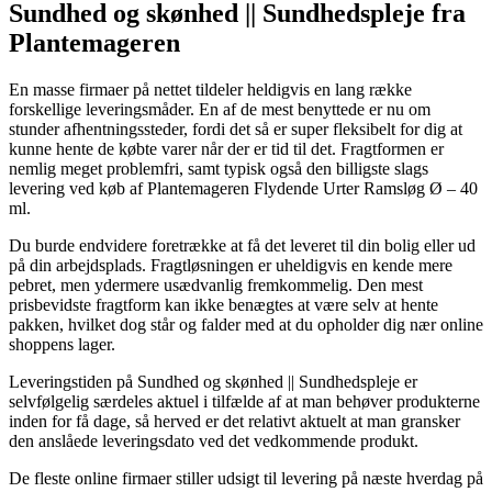
Sundhed og skønhed || Sundhedspleje fra
Plantemageren
En masse firmaer på nettet tildeler heldigvis en lang række
forskellige leveringsmåder. En af de mest benyttede er nu om
stunder afhentningssteder, fordi det så er super fleksibelt for dig at
kunne hente de købte varer når der er tid til det. Fragtformen er
nemlig meget problemfri, samt typisk også den billigste slags
levering ved køb af Plantemageren Flydende Urter Ramsløg Ø – 40
ml.
Du burde endvidere foretrække at få det leveret til din bolig eller ud
på din arbejdsplads. Fragtløsningen er uheldigvis en kende mere
pebret, men ydermere usædvanlig fremkommelig. Den mest
prisbevidste fragtform kan ikke benægtes at være selv at hente
pakken, hvilket dog står og falder med at du opholder dig nær online
shoppens lager.
Leveringstiden på Sundhed og skønhed || Sundhedspleje er
selvfølgelig særdeles aktuel i tilfælde af at man behøver produkterne
inden for få dage, så herved er det relativt aktuelt at man gransker
den anslåede leveringsdato ved det vedkommende produkt.
De fleste online firmaer stiller udsigt til levering på næste hverdag på