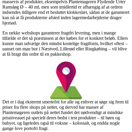
massevis af produkter, eksempelvis Plantemageren Flydende Urter
Ramsløg Ø – 40 ml, men som imidlertid er afhængig af at ordren
indsendes tidligere end et besluttet klokkeslæt, sådan at de garanteret
kan nå at få produkterne afsted inden lagermedarbejderne drager
hjemad.
En række webshops garanterer fragtfri levering, men i mange
tilfælde er det så præmissen at der købes for et konkret beløb. Ellers
kunne man udvælge den mindst kostelige fragtform, hvilket oftest –
uanset om man bor i Næstved, Lillerød eller Ringkøbing – vil blive
at få bragt din ordre til en pakkeshop.
Det er i dag ekstremt smertefrit for alle og enhver at søge sig frem til
priser fra flere shops på nettet, og derved har masser af
Plantemageren outlets på nettet fundet det nødvendigt at mindske
prisniveauet på specielt deres bedst i test produkter – til børn og
babyer, og ligeledes også til voksne – kolossalt, og endda nogle
gange love portofri fragt.