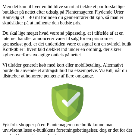
Men det kan til hver en tid blive smart at tjekke et par forskellige
butikker på nettet efter udsalg på Plantemageren Flydende Urter
Ramsløg Ø – 40 ml forinden du gennemfører dit køb, så man er
skudsikker på at indhente den bedste pris.
Du skal lige meget hvad være så påpasselig, at i tilfælde af at en
internet handler annoncerer varer til salg for en pris som er
grænseløst god, er det undertiden være et signal om en svindel butik.
Kortkøb er i hvert fald dækket ind under en ordning, der sikrer
køber overfor snydagtige outlets på nettet.
Vi tilråder generelt køb med kort eller mobilbetaling. Alternativt
burde du anvende et afdragstilbud fra eksempelvis ViaBill, når du
tilstræber at honorere pengene af flere omgange.
Før folk shopper på en Plantemageren netbutik kunne man
utvivlsomt læse e-butikkens forretningsbetingelser, dog er det for det