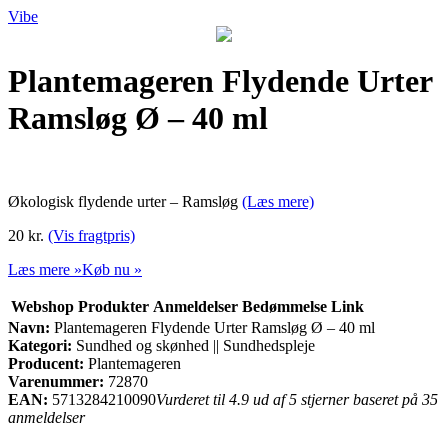
Vibe
Plantemageren Flydende Urter
Ramsløg Ø – 40 ml
Økologisk flydende urter – Ramsløg
(Læs mere)
20 kr.
(Vis fragtpris)
Læs mere »
Køb nu »
Webshop
Produkter
Anmeldelser
Bedømmelse
Link
Navn:
Plantemageren Flydende Urter Ramsløg Ø – 40 ml
Kategori:
Sundhed og skønhed || Sundhedspleje
Producent:
Plantemageren
Varenummer:
72870
EAN:
5713284210090
Vurderet til 4.9 ud af 5 stjerner baseret på 35
anmeldelser