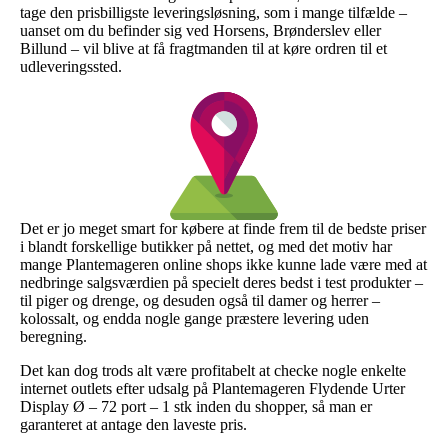
tage den prisbilligste leveringsløsning, som i mange tilfælde –
uanset om du befinder sig ved Horsens, Brønderslev eller
Billund – vil blive at få fragtmanden til at køre ordren til et
udleveringssted.
Det er jo meget smart for købere at finde frem til de bedste priser
i blandt forskellige butikker på nettet, og med det motiv har
mange Plantemageren online shops ikke kunne lade være med at
nedbringe salgsværdien på specielt deres bedst i test produkter –
til piger og drenge, og desuden også til damer og herrer –
kolossalt, og endda nogle gange præstere levering uden
beregning.
Det kan dog trods alt være profitabelt at checke nogle enkelte
internet outlets efter udsalg på Plantemageren Flydende Urter
Display Ø – 72 port – 1 stk inden du shopper, så man er
garanteret at antage den laveste pris.