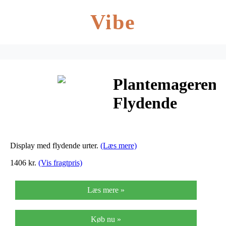
Vibe
Plantemageren
Flydende
Urter Display
Ø – 72 port – 1
Display med flydende urter.
(Læs mere)
stk
1406 kr.
(Vis fragtpris)
Læs mere »
Køb nu »