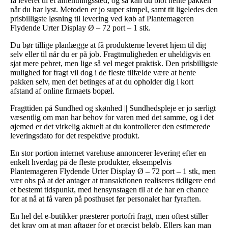
få leveret til et afhentningssted, og så kan du blot hente pakken
når du har lyst. Metoden er jo super simpel, samt tit ligeledes den
prisbilligste løsning til levering ved køb af Plantemageren
Flydende Urter Display Ø – 72 port – 1 stk.
Du bør tillige planlægge at få produkterne leveret hjem til dig
selv eller til når du er på job. Fragtmuligheden er uheldigvis en
sjat mere pebret, men lige så vel meget praktisk. Den prisbilligste
mulighed for fragt vil dog i de fleste tilfælde være at hente
pakken selv, men det betinges af at du opholder dig i kort
afstand af online firmaets bopæl.
Fragttiden på Sundhed og skønhed || Sundhedspleje er jo særligt
væsentlig om man har behov for varen med det samme, og i det
øjemed er det virkelig aktuelt at du kontrollerer den estimerede
leveringsdato for det respektive produkt.
En stor portion internet varehuse annoncerer levering efter en
enkelt hverdag på de fleste produkter, eksempelvis
Plantemageren Flydende Urter Display Ø – 72 port – 1 stk, men
vær obs på at det antager at transaktionen realiseres tidligere end
et bestemt tidspunkt, med hensynstagen til at de har en chance
for at nå at få varen på posthuset før personalet har fyraften.
En hel del e-butikker præsterer portofri fragt, men oftest stiller
det krav om at man aftager for et præcist beløb. Ellers kan man