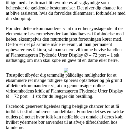
tillige med at e-firmaet tit revurderes af sagkyndige som
behersker de gældende bestemmelser. Det giver dig chance for
at blive assisteret, hvis du forvoldes dilemmaer i forbindelse med
din shopping.
Foruden dette rekommanderer vi at du er hensynstagende til de
elementære bestemmelser der kan håndhæves i forbindelse med
købet, eksempelvis den returneringsret forretningen kører med.
Derfor er det på samme måde relevant, at man permanent
opbevarer ens faktura, så man senere vil kunne bevise handlen
af Plantemageren Flydende Urter Display Ø – 72 port – 1 stk,
uafhængig om man skal købe en gave til en dame eller herre.
Trustpilot tilbyder dig temmelig pålidelige muligheder for at
eksaminere ret mange tidligere køberes opfattelser og på grund
af dette rekommanderer vi, at du gennemsøger online
virksomhedens kritik af Plantemageren Flydende Urter Display
Ø – 72 port – 1 stk før du lægger din bestilling.
Facebook genererer ligeledes rigtig belejlige chancer for at få
indblik i e-forhandlerens kundefokus. Foruden det ses en række
outlets på nettet hvor folk kan nedfælde en omtale af deres køb,
hvilket ydermere bør anvendes til at afveje tilfredsheden hos
kunderne.